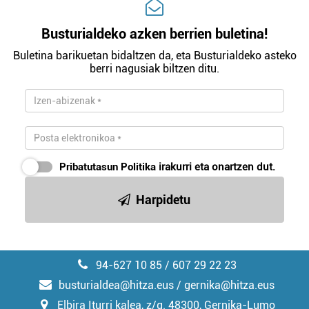
Busturialdeko azken berrien buletina!
Buletina barikuetan bidaltzen da, eta Busturialdeko asteko
berri nagusiak biltzen ditu.
Pribatutasun Politika
irakurri eta onartzen dut.
Harpidetu
94-627 10 85 / 607 29 22 23
busturialdea@hitza.eus / gernika@hitza.eus
Elbira Iturri kalea, z/g. 48300, Gernika-Lumo