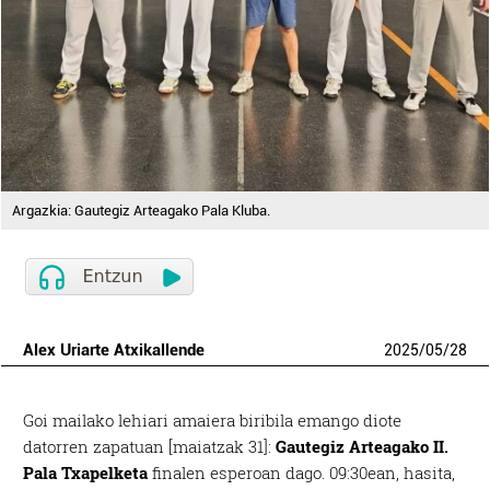
Argazkia: Gautegiz Arteagako Pala Kluba.
Alex Uriarte Atxikallende
2025
/
05
/
28
Goi mailako lehiari amaiera biribila emango diote
datorren zapatuan [maiatzak 31]:
Gautegiz Arteagako II.
Pala Txapelketa
finalen esperoan dago. 09:30ean, hasita,