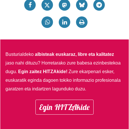
fitxategiak erabiltzen ditu. Zure esperientzia eta
zerbitzuak hobetzeko asmoz, cookie teknologiaz
baliatzen gara. Ohar hau onartuz gero, teknologia hori
erabiltzeko baimen esplizitua ematen diguzu.
Gehiago
irakurri
Busturialdeko
albisteak euskaraz, libre eta kalitatez
jaso nahi dituzu?
Horretarako zure babesa ezinbestekoa
dugu.
Egin zaitez HITZAkide!
Zure ekarpenari esker,
euskaratik eginda dagoen tokiko informazio profesionala
garatzen eta indartzen lagunduko duzu.
Egin HITZAkide