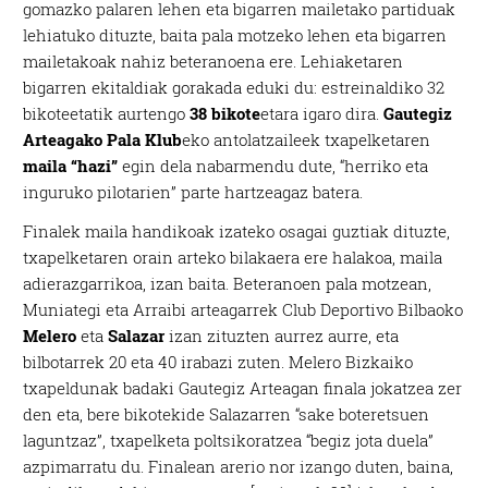
gomazko palaren lehen eta bigarren mailetako partiduak
lehiatuko dituzte, baita pala motzeko lehen eta bigarren
mailetakoak nahiz beteranoena ere. Lehiaketaren
bigarren ekitaldiak gorakada eduki du: estreinaldiko 32
bikoteetatik aurtengo
38 bikote
etara igaro dira.
Gautegiz
Arteagako Pala Klub
eko antolatzaileek txapelketaren
maila “hazi”
egin dela nabarmendu dute, “herriko eta
inguruko pilotarien” parte hartzeagaz batera.
Finalek maila handikoak izateko osagai guztiak dituzte,
txapelketaren orain arteko bilakaera ere halakoa, maila
adierazgarrikoa, izan baita. Beteranoen pala motzean,
Muniategi eta Arraibi arteagarrek Club Deportivo Bilbaoko
Melero
eta
Salazar
izan zituzten aurrez aurre, eta
bilbotarrek 20 eta 40 irabazi zuten. Melero Bizkaiko
txapeldunak badaki Gautegiz Arteagan finala jokatzea zer
den eta, bere bikotekide Salazarren “sake boteretsuen
laguntzaz”, txapelketa poltsikoratzea “begiz jota duela”
azpimarratu du. Finalean arerio nor izango duten, baina,