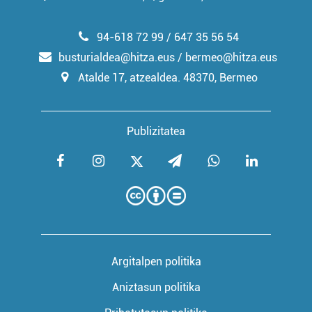
94-618 72 99 / 647 35 56 54
busturialdea@hitza.eus / bermeo@hitza.eus
Atalde 17, atzealdea. 48370, Bermeo
Publizitatea
Argitalpen politika
Aniztasun politika