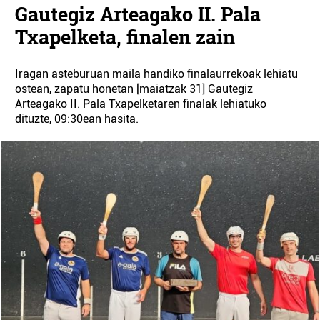
Gautegiz Arteagako II. Pala
Txapelketa, finalen zain
Iragan asteburuan maila handiko finalaurrekoak lehiatu
ostean, zapatu honetan [maiatzak 31] Gautegiz
Arteagako II. Pala Txapelketaren finalak lehiatuko
dituzte, 09:30ean hasita.