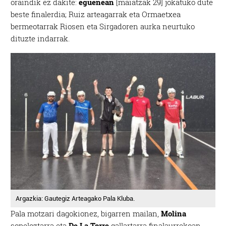
oraindik ez dakite:
eguenean
[maiatzak 29] jokatuko dute
beste finalerdia; Ruiz arteagarrak eta Ormaetxea
bermeotarrak Riosen eta Sirgadoren aurka neurtuko
dituzte indarrak.
Argazkia: Gautegiz Arteagako Pala Kluba.
Pala motzari dagokionez, bigarren mailan,
Molina
sopeloztarra eta
De La Torre
gallartarra finalaurrekoan