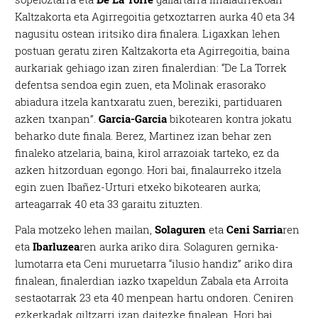
Kaltzakorta eta Agirregoitia getxoztarren aurka 40 eta 34
nagusitu ostean iritsiko dira finalera. Ligaxkan lehen
postuan geratu ziren Kaltzakorta eta Agirregoitia, baina
aurkariak gehiago izan ziren finalerdian: “De La Torrek
defentsa sendoa egin zuen, eta Molinak erasorako
abiadura itzela kantxaratu zuen, bereziki, partiduaren
azken txanpan”.
Garcia-Garcia
bikotearen kontra jokatu
beharko dute finala. Berez, Martinez izan behar zen
finaleko atzelaria, baina, kirol arrazoiak tarteko, ez da
azken hitzorduan egongo. Hori bai, finalaurreko itzela
egin zuen Ibañez-Urturi etxeko bikotearen aurka;
arteagarrak 40 eta 33 garaitu zituzten.
Pala motzeko lehen mailan,
Solaguren
eta
Ceni
Sarria
ren
eta
Ibarluzea
ren aurka ariko dira. Solaguren gernika-
lumotarra eta Ceni muruetarra “ilusio handiz” ariko dira
finalean, finalerdian iazko txapeldun Zabala eta Arroita
sestaotarrak 23 eta 40 menpean hartu ondoren. Ceniren
ezkerkadak giltzarri izan daitezke finalean. Hori bai,