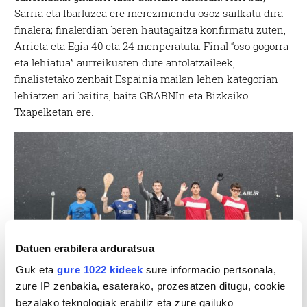
Sarria eta Ibarluzea ere merezimendu osoz sailkatu dira
finalera; finalerdian beren hautagaitza konfirmatu zuten,
Arrieta eta Egia 40 eta 24 menperatuta. Final “oso gogorra
eta lehiatua” aurreikusten dute antolatzaileek,
finalistetako zenbait Espainia mailan lehen kategorian
lehiatzen ari baitira, baita GRABNIn eta Bizkaiko
Txapelketan ere.
Datuen erabilera arduratsua
Guk eta
gure 1022 kideek
sure informacio pertsonala,
zure IP zenbakia, esaterako, prozesatzen ditugu, cookie
bezalako teknologiak erabiliz eta zure gailuko