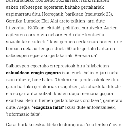
Busturialdeko Kontseilu Sozialistak frankismoaren
azken salbuespen egoeraren baitako gertakariak
azpimarratu ditu. Horregatik, barikuan (maiatzak 23),
Gernika-Lumoko Elai Alai areto txikian jarri dute
hitzordua, 19:30ean, ekitaldi politikoa burutzeko. Aurten
egitearen garrantzia nabarmendu dute kontseilu
sozialistako kideek: “Ikusi genuen gertakizun horien urte
borobila dela aurtengoa, duela 50 urte gertatu baitziren
salbuespen egoerako gertakariak. Berezia da”.
Salbuespen egoerako errepresioak hiru hilabetetan
eskualdean eragin gogorra
izan zuela balioan jarri nahi
izan dituzte, bide batez. “Orokorrean jende askok ez ditu
garai hartako gertakariak ezagutzen, ala ahaztuta dituzte,
eta so garrantzitsutzat ikusten dugu memoria gogora
ekartzea. Behin hemen gertatutakoaz oroitzea.”, gaineratu
dute. Alegia,
“ezagutza falta”
ikusi dute antolatzaileek,
“informazio falta”.
Garai hartako eskualdeko testuingurua “oso tentsoa” izan