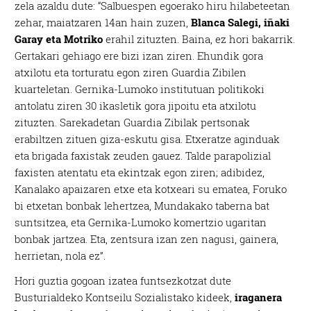
zela azaldu dute: “Salbuespen egoerako hiru hilabeteetan
zehar, maiatzaren 14an hain zuzen,
Blanca Salegi, iñaki
Garay eta Motriko
erahil zituzten. Baina, ez hori bakarrik.
Gertakari gehiago ere bizi izan ziren. Ehundik gora
atxilotu eta torturatu egon ziren Guardia Zibilen
kuarteletan. Gernika-Lumoko institutuan politikoki
antolatu ziren 30 ikasletik gora jipoitu eta atxilotu
zituzten. Sarekadetan Guardia Zibilak pertsonak
erabiltzen zituen giza-eskutu gisa. Etxeratze aginduak
eta brigada faxistak zeuden gauez. Talde parapolizial
faxisten atentatu eta ekintzak egon ziren; adibidez,
Kanalako apaizaren etxe eta kotxeari su ematea, Foruko
bi etxetan bonbak lehertzea, Mundakako taberna bat
suntsitzea, eta Gernika-Lumoko komertzio ugaritan
bonbak jartzea. Eta, zentsura izan zen nagusi, gainera,
herrietan, nola ez”.
Hori guztia gogoan izatea funtsezkotzat dute
Busturialdeko Kontseilu Sozialistako kideek,
iraganera