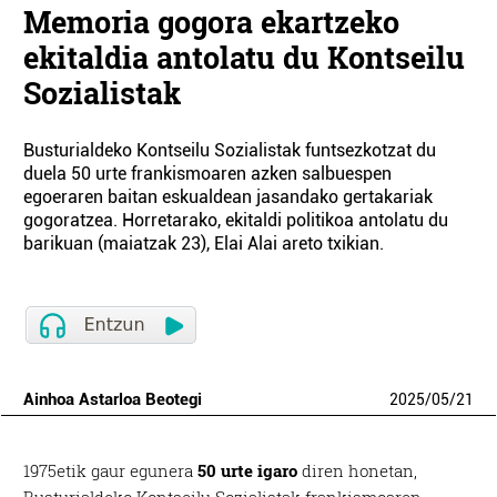
Memoria gogora ekartzeko
ekitaldia antolatu du Kontseilu
Sozialistak
Busturialdeko Kontseilu Sozialistak funtsezkotzat du
duela 50 urte frankismoaren azken salbuespen
egoeraren baitan eskualdean jasandako gertakariak
gogoratzea. Horretarako, ekitaldi politikoa antolatu du
barikuan (maiatzak 23), Elai Alai areto txikian.
Ainhoa Astarloa Beotegi
2025
/
05
/
21
1975etik gaur egunera
50 urte igaro
diren honetan,