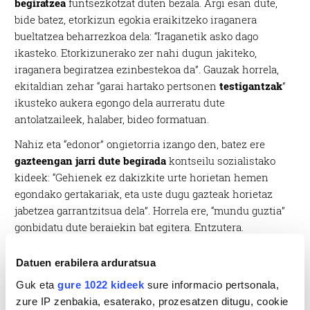
begiratzea
funtsezkotzat duten bezala. Argi esan dute,
bide batez, etorkizun egokia eraikitzeko iraganera
bueltatzea beharrezkoa dela: “Iraganetik asko dago
ikasteko. Etorkizunerako zer nahi dugun jakiteko,
iraganera begiratzea ezinbestekoa da”. Gauzak horrela,
ekitaldian zehar “garai hartako pertsonen
testigantzak
”
ikusteko aukera egongo dela aurreratu dute
antolatzaileek, halaber, bideo formatuan.
Nahiz eta “edonor” ongietorria izango den, batez ere
gazteengan jarri dute begirada
kontseilu sozialistako
kideek: “Gehienek ez dakizkite urte horietan hemen
egondako gertakariak, eta uste dugu gazteak horietaz
jabetzea garrantzitsua dela”. Horrela ere, “mundu guztia”
gonbidatu dute beraiekin bat egitera. Entzutera.
Datuen erabilera arduratsua
Guk eta
gure 1022 kideek
sure informacio pertsonala,
zure IP zenbakia, esaterako, prozesatzen ditugu, cookie