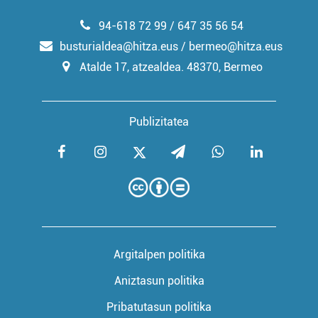
94-618 72 99 / 647 35 56 54
busturialdea@hitza.eus / bermeo@hitza.eus
Atalde 17, atzealdea. 48370, Bermeo
Publizitatea
Argitalpen politika
Aniztasun politika
Pribatutasun politika