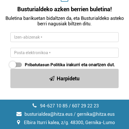
Busturialdeko azken berrien buletina!
Buletina barikuetan bidaltzen da, eta Busturialdeko asteko
berri nagusiak biltzen ditu.
Pribatutasun Politika
irakurri eta onartzen dut.
Harpidetu
94-627 10 85 / 607 29 22 23
busturialdea@hitza.eus / gernika@hitza.eus
Elbira Iturri kalea, z/g. 48300, Gernika-Lumo