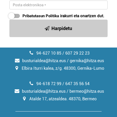
Pribatutasun Politika
irakurri eta onartzen dut.
Harpidetu
94-627 10 85 / 607 29 22 23
busturialdea@hitza.eus / gernika@hitza.eus
Elbira Iturri kalea, z/g. 48300, Gernika-Lumo
94-618 72 99 / 647 35 56 54
busturialdea@hitza.eus / bermeo@hitza.eus
Atalde 17, atzealdea. 48370, Bermeo