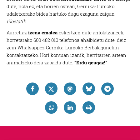
dute, nola ez, eta horren ostean, Gernika-Lumoko
udaletxerako bidea hartuko dugu ezaguna zaigun
tiloetatik
.
Aurretiaz
izena ematea
eskertzen dute antolatzaileek;
horretarako 600 482 010 telefonoa ahalbidetu dute, deiz
zein Whatsappez Gernika-Lumoko Berbalagunekin
kontaktatzeko. Hori kontuan izanik, herritarren artean
animatzeko deia zabaldu dute:
“Erdu geugaz!”