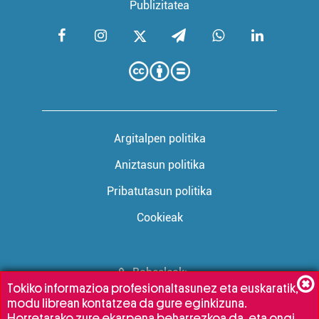
Publizitatea
Argitalpen politika
Aniztasun politika
Pribatutasun politika
Cookieak
Babesleak:
Tokiko informazioa profesionaltasunez eta euskaratik,
modu librean kontatzea da gure eginkizuna.
Horretarako zure ekarpena beharrezkoa da, eta ongi