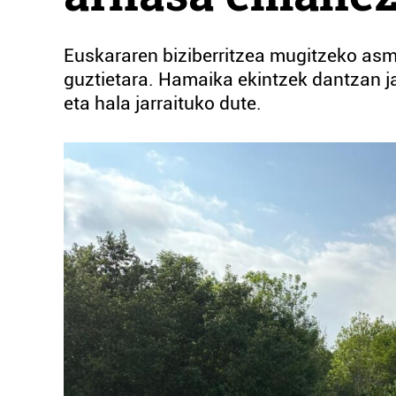
Euskararen biziberritzea mugitzeko asmo
guztietara. Hamaika ekintzek dantzan ja
eta hala jarraituko dute.