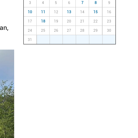
3
4
5
6
7
8
9
10
11
12
13
14
15
16
17
18
19
20
21
22
23
an,
24
25
26
27
28
29
30
31
1
2
3
4
5
6