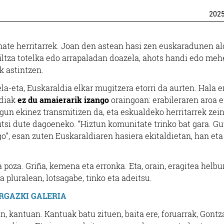
202
mate herritarrek. Joan den astean hasi zen euskaradunen al
iltza totelka edo arrapaladan doazela, ahots handi edo meh
k astintzen.
-eta, Euskaraldia elkar mugitzera etorri da aurten. Hala er
ldiak
ez du amaierarik izango
oraingoan: erabileraren aroa e
gun ekinez transmitizen da, eta eskualdeko herritarrek zei
tsi dute dagoeneko. “Hiztun komunitate trinko bat gara. G
go”, esan zuten Euskaraldiaren hasiera ekitaldietan, han eta
poza. Griña, kemena eta erronka. Eta, orain, eragitea helbu
a pluralean, lotsagabe, tinko eta adeitsu.
RGAZKI GALERIA
an, kantuan. Kantuak batu zituen, baita ere, foruarrak, Gontz