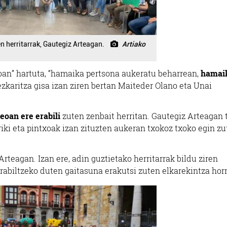
en herritarrak, Gautegiz Arteagan.
Artiako
oan” hartuta, “hamaika pertsona aukeratu beharrean,
hamai
dezkaritza gisa izan ziren bertan Maiteder Olano eta Unai
eoan ere erabili
zuten zenbait herritan. Gautegiz Arteagan 
 triki eta pintxoak izan zituzten aukeran txokoz txoko egin z
Arteagan. Izan ere, adin guztietako herritarrak bildu ziren
erabiltzeko duten gaitasuna erakutsi zuten elkarekintza hor