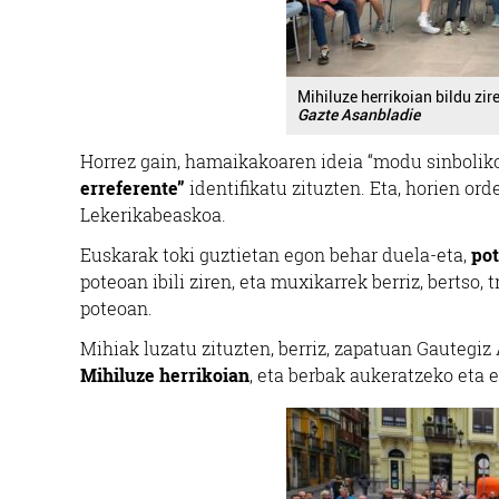
Mihiluze herrikoian bildu zir
Gazte Asanbladie
Horrez gain, hamaikakoaren ideia “modu sinbolik
erreferente”
identifikatu zituzten. Eta, horien or
Lekerikabeaskoa.
Euskarak toki guztietan egon behar duela-eta,
pot
poteoan ibili ziren, eta muxikarrek berriz, bertso,
poteoan.
Mihiak luzatu zituzten, berriz, zapatuan Gautegiz 
Mihiluze herrikoian
, eta berbak aukeratzeko eta 