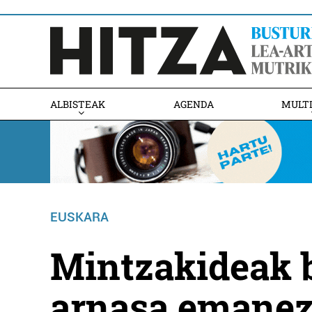
ALBISTEAK
AGENDA
MULT
EUSKARA
Mintzakideak b
arnasa emane