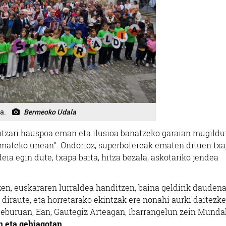
a.
Bermeoko Udala
tzari hauspoa eman eta ilusioa banatzeko garaian mugildu
a emateko unean”. Ondorioz, superbotereak ematen dituen tx
eia egin dute, txapa baita, hitza bezala, askotariko jendea
tzen, euskararen lurraldea handitzen, baina geldirik dauden
iraute, eta horretarako ekintzak ere nonahi aurki daitezke
steburuan, Ean, Gautegiz Arteagan, Ibarrangelun zein Munda
n eta gehiagotan
.