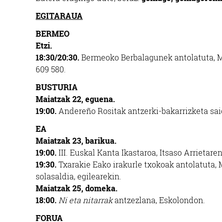
EGITARAUA
BERMEO
Etzi.
18:30/20:30.
Bermeoko Berbalagunek antolatuta, M
609 580.
BUSTURIA
Maiatzak 22, eguena.
19:00.
Andereño Rositak antzerki-bakarrizketa saio
EA
Maiatzak 23, barikua.
19:00.
III. Euskal Kanta Ikastaroa, Itsaso Arrietare
19:30.
Txarakie Eako irakurle txokoak antolatuta,
solasaldia, egilearekin.
Maiatzak 25, domeka.
18:00.
Ni eta nitarrak
antzezlana, Eskolondon.
FORUA