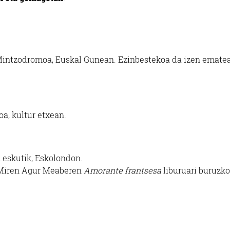
intzodromoa, Euskal Gunean. Ezinbestekoa da izen ematea
a, kultur etxean.
n eskutik, Eskolondon.
 Miren Agur Meaberen
Amorante frantsesa
liburuari buruzko