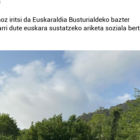
z iritsi da Euskaraldia Busturialdeko bazter
rri dute euskara sustatzeko ariketa soziala bert