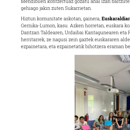
Mendibilen kontzertuaz gozatu ahal izan baitzute
gehiago jakin zuten Sukarrietan.
Hiztun komunitate askotan, gainera,
Euskaraldiar
Gernika-Lumon, kasu. Azken horretan, euskara ko
Dantzari Taldearen, Urdaibai Kantagunearen eta 
herritarrek, ze nagusi zein gaztek euskararen alde
ezpainetara, eta ezpainetatik bihotzera eraman be