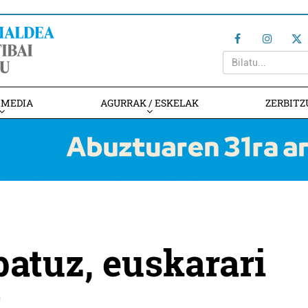
IMEDIA
AGURRAK / ESKELAK
ZERBITZ
atuz, euskarari
z