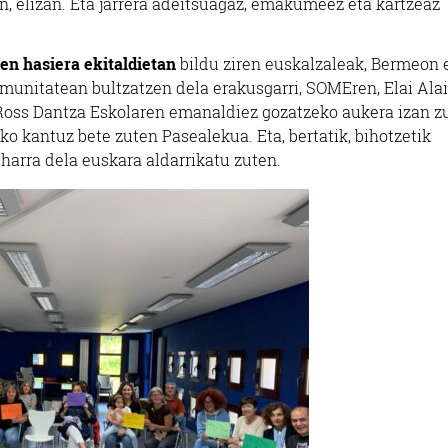
n, elizan. Eta jarrera adeitsuagaz, emakumeez eta kartzeaz
en hasiera ekitaldietan
bildu ziren euskalzaleak, Bermeon 
munitatean bultzatzen dela erakusgarri, SOMEren, Elai Alai
Ross Dantza Eskolaren emanaldiez gozatzeko aukera izan z
ko kantuz bete zuten Pasealekua. Eta, bertatik, bihotzetik
harra dela euskara aldarrikatu zuten.