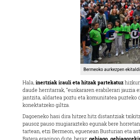
Bermeoko aurkezpen ekitaldi
Hala,
inertziak irauli eta hitzak partekatuz
hizkun
daude herritarrak, “euskararen erabilerari jauzi
jantzita, aldartea poztu eta komunitatea puzteko d
konektatzeko giltza.
Dagoeneko hasi dira hitzez hitz distantziak txiki
pausoz pauso mugiarazteko egunak bere horretan d
tartean, etzi Bermeon, eguenean Busturian eta a
Batera eragingo dute, beraz:
gehiago, gehiagoreki