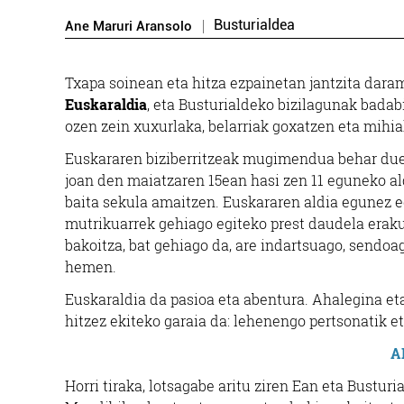
Busturialdea
Ane Maruri Aransolo
T
xapa soinean eta hitza ezpainetan jantzita dara
Euskaraldia
, eta Busturialdeko bizilagunak badab
ozen zein xuxurlaka, belarriak goxatzen eta mihia
Euskararen biziberritzeak mugimendua behar duela
joan den maiatzaren 15ean hasi zen 11 eguneko a
baita sekula amaitzen. Euskararen aldia egunez e
mutrikuarrek gehiago egiteko prest daudela eraku
bakoitza, bat gehiago da, are indartsuago, sendoa
hemen.
Euskaraldia da pasioa eta abentura. Ahalegina eta 
hitzez ekiteko garaia da: lehenengo pertsonatik et
A
Horri tiraka, lotsagabe aritu ziren Ean eta Busturi