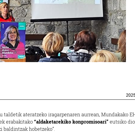
202
u taldetik ateratzeko iragarpenaren aurrean, Mundakako E
ek erabakitako
“aldaketarekiko konpromisoari”
eutsiko dio
i baldintzak hobetzeko”.