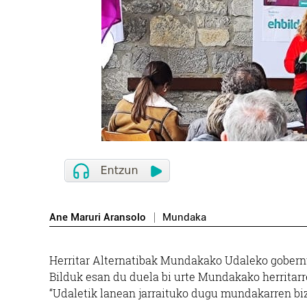
Ane Maruri Aransolo
Mundaka
Herritar Alternatibak Mundakako Udaleko gobern
Bilduk esan du duela bi urte Mundakako herritarr
“Udaletik lanean jarraituko dugu mundakarren biz