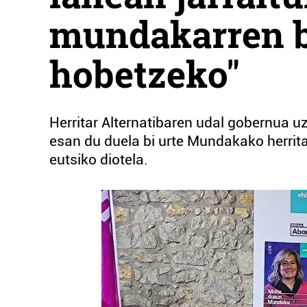
mundakarren b
hobetzeko"
Herritar Alternatibaren udal gobernua 
esan du duela bi urte Mundakako herrit
eutsiko diotela.