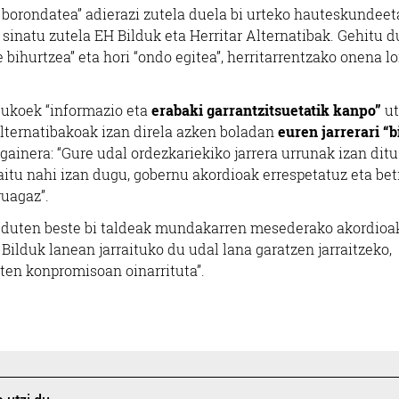
borondatea” adierazi zutela duela bi urteko hauteskundeet
sinatu zutela EH Bilduk eta Herritar Alternatibak. Gehitu d
 bihurtzea” eta hori “ondo egitea”, herritarrentzako onena l
dukoek “informazio eta
erabaki garrantzitsuetatik kanpo”
ut
Alternatibakoak izan direla azken boladan
euren jarrerari “b
 gainera: “Gure udal ordezkariekiko jarrera urrunak izan ditu
rraitu nahi izan dugu, gobernu akordioak errespetatuz eta bet
uagaz”.
n duten beste bi taldeak mundakarren mesederako akordioa
 Bilduk lanean jarraituko du udal lana garatzen jarraitzeko,
ten konpromisoan oinarrituta”.