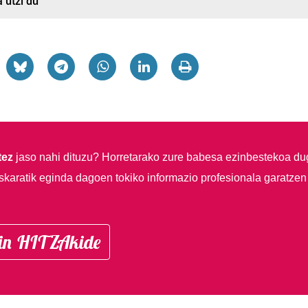
 utzi du
tez
jaso nahi dituzu?
Horretarako zure babesa ezinbestekoa du
skaratik eginda dagoen tokiko informazio profesionala garatzen
in HITZAkide