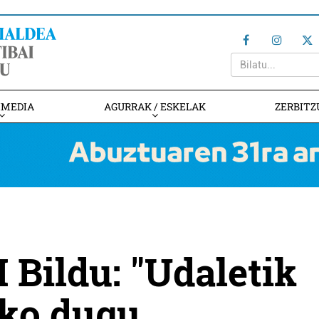
IMEDIA
AGURRAK / ESKELAK
ZERBITZ
Bildu: "Udaletik
uko dugu