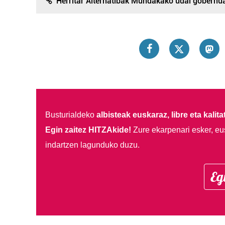
Herritar Alternatibak Mundakako udal gobernua
Busturialdeko
albisteak euskaraz, libre eta kalita
Egin zaitez HITZAkide!
Zure ekarpenari esker, eu
indartzen lagunduko duzu.
Eg