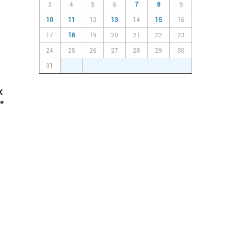
3
4
5
6
7
8
9
10
11
12
13
14
15
16
17
18
19
20
21
22
23
24
25
26
27
28
29
30
31
1
2
3
4
5
6
k
"