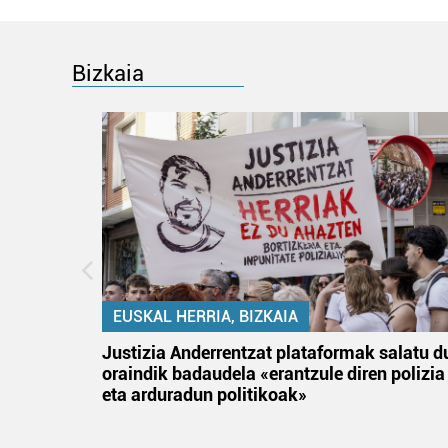
Bizkaia
EUSKAL HERRIA, BIZKAIA
an
Justizia Anderrentzat plataformak salatu d
oraindik badaudela «erantzule diren polizia
eta arduradun politikoak»