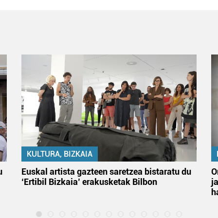
KULTURA, BIZKAIA
u
Euskal artista gazteen saretzea bistaratu du
O
‘Ertibil Bizkaia’ erakusketak Bilbon
j
h