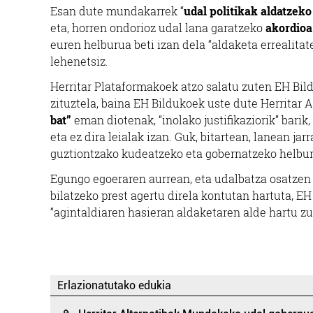
Esan dute mundakarrek “
udal politikak aldatzeko
eta, horren ondorioz udal lana garatzeko
akordioa
euren helburua beti izan dela “aldaketa errealitate
lehenetsiz.
Herritar Plataformakoek atzo salatu zuten EH Bil
zituztela, baina EH Bildukoek uste dute Herritar 
bat”
eman diotenak, “inolako justifikaziorik” barik,
eta ez dira leialak izan. Guk, bitartean, lanean ja
guztiontzako kudeatzeko eta gobernatzeko helbur
Egungo egoeraren aurrean, eta udalbatza osatze
bilatzeko prest agertu direla kontutan hartuta, EH
“agintaldiaren hasieran aldaketaren alde hartu zu
Erlazionatutako edukia