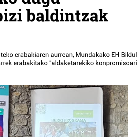
izi baldintzak
uzteko erabakiaren aurrean, Mundakako EH Bildu
arrek erabakitako "aldaketarekiko konpromisoari