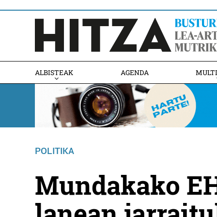
ALBISTEAK
AGENDA
MULT
POLITIKA
Mundakako EH 
lanean jarrait