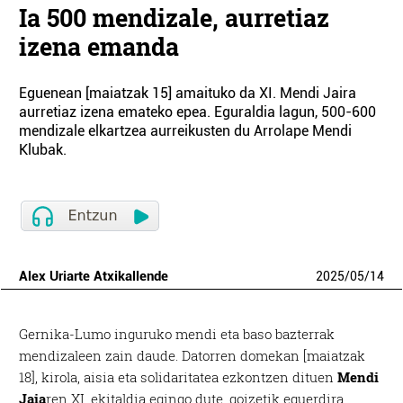
Ia 500 mendizale, aurretiaz
izena emanda
Eguenean [maiatzak 15] amaituko da XI. Mendi Jaira
aurretiaz izena emateko epea. Eguraldia lagun, 500-600
mendizale elkartzea aurreikusten du Arrolape Mendi
Klubak.
Alex Uriarte Atxikallende
2025
/
05
/
14
Gernika-Lumo inguruko mendi eta baso bazterrak
mendizaleen zain daude. Datorren domekan [maiatzak
18], kirola, aisia eta solidaritatea ezkontzen dituen
Mendi
Jaia
ren XI. ekitaldia egingo dute, goizetik eguerdira