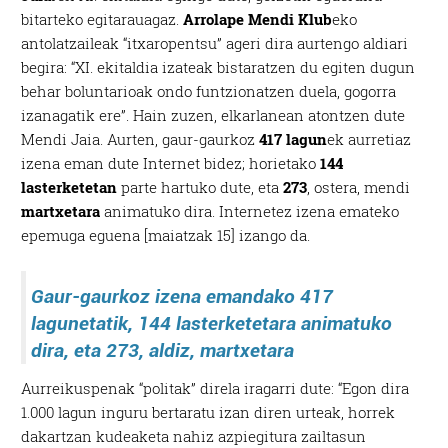
bitarteko egitarauagaz.
Arrolape Mendi Klub
eko
antolatzaileak “itxaropentsu” ageri dira aurtengo aldiari
begira: “XI. ekitaldia izateak bistaratzen du egiten dugun
behar boluntarioak ondo funtzionatzen duela, gogorra
izanagatik ere”. Hain zuzen, elkarlanean atontzen dute
Mendi Jaia. Aurten, gaur-gaurkoz
417 lagun
ek aurretiaz
izena eman dute Internet bidez; horietako
144
lasterketetan
parte hartuko dute, eta
273
, ostera, mendi
martxetara
animatuko dira. Internetez izena emateko
epemuga eguena [maiatzak 15] izango da.
Gaur-gaurkoz izena emandako 417
lagunetatik, 144 lasterketetara animatuko
dira, eta 273, aldiz, martxetara
Aurreikuspenak “politak” direla iragarri dute: “Egon dira
1.000 lagun inguru bertaratu izan diren urteak, horrek
dakartzan kudeaketa nahiz azpiegitura zailtasun