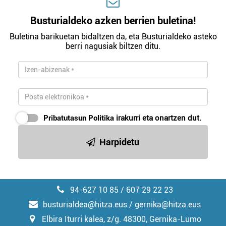
Busturialdeko azken berrien buletina!
Buletina barikuetan bidaltzen da, eta Busturialdeko asteko
berri nagusiak biltzen ditu.
Pribatutasun Politika
irakurri eta onartzen dut.
Harpidetu
94-627 10 85 / 607 29 22 23
busturialdea@hitza.eus / gernika@hitza.eus
Elbira Iturri kalea, z/g. 48300, Gernika-Lumo