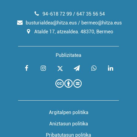
94-618 72 99 / 647 35 56 54
busturialdea@hitza.eus / bermeo@hitza.eus
Atalde 17, atzealdea. 48370, Bermeo
Publizitatea
Argitalpen politika
Aniztasun politika
Pribatutasun politika