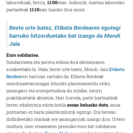
laburrekoak, berriz,
11:00
etan. Azkenik, martxa laburreko
partaideak
11:10
ean hasiko dira oinez.
Beste urte batez, Etiketa Berdearen egutegi
barruko hitzorduetako bat izango da Mendi
Jaia
Euro solidarioa.
Solidaritatea eta jarrera etikoa dira ekimenaren
zutabeetako bi. Hala, beste urte batez, Mendi Jaia
Etiketa
Berdea
ren barruan sartuko da. Etiketa Berdeak
mendizaletasunagaz loturiko planteamendu etiko,
jasangarri eta errespetuzkoa du zutabe, neurri
praktikoetatik abiatuta. Hori horrela, parte hartzaileek
beren edalontzia edota botila
eroan beharko dute
, anoa
postuetan ez baita plastikozkorik egongo. Era berean,
ibilbideetako markak ere jasangarriak izango dira. Urtero
modura, izen ematearen prezioko euro bat solidarioa