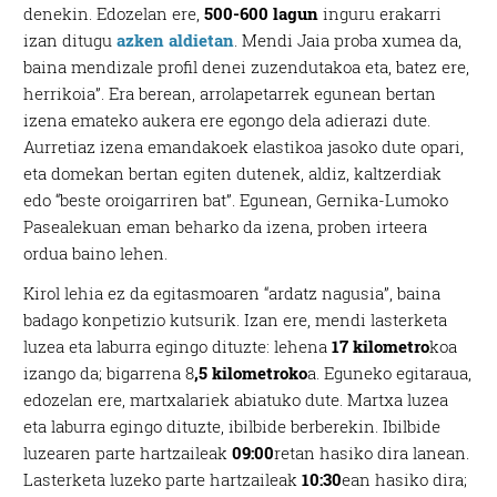
denekin. Edozelan ere,
500-600 lagun
inguru erakarri
izan ditugu
azken aldietan
. Mendi Jaia proba xumea da,
baina mendizale profil denei zuzendutakoa eta, batez ere,
herrikoia”. Era berean, arrolapetarrek egunean bertan
izena emateko aukera ere egongo dela adierazi dute.
Aurretiaz izena emandakoek elastikoa jasoko dute opari,
eta domekan bertan egiten dutenek, aldiz, kaltzerdiak
edo “beste oroigarriren bat”. Egunean, Gernika-Lumoko
Pasealekuan eman beharko da izena, proben irteera
ordua baino lehen.
Kirol lehia ez da egitasmoaren “ardatz nagusia”, baina
badago konpetizio kutsurik. Izan ere, mendi lasterketa
luzea eta laburra egingo dituzte: lehena
17 kilometro
koa
izango da; bigarrena 8
,5 kilometroko
a. Eguneko egitaraua,
edozelan ere, martxalariek abiatuko dute. Martxa luzea
eta laburra egingo dituzte, ibilbide berberekin. Ibilbide
luzearen parte hartzaileak
09:00
retan hasiko dira lanean.
Lasterketa luzeko parte hartzaileak
10:30
ean hasiko dira;