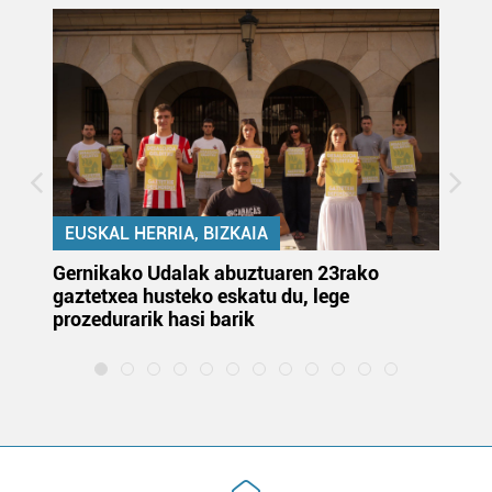
EUSKAL HERRIA, BIZKAIA
Gernikako Udalak abuztuaren 23rako
Ju
gaztetxea husteko eskatu du, lege
or
prozedurarik hasi barik
et