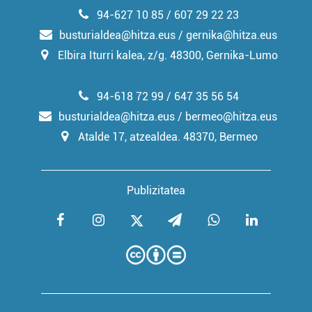
94-627 10 85 / 607 29 22 23
busturialdea@hitza.eus / gernika@hitza.eus
Elbira Iturri kalea, z/g. 48300, Gernika-Lumo
94-618 72 99 / 647 35 56 54
busturialdea@hitza.eus / bermeo@hitza.eus
Atalde 17, atzealdea. 48370, Bermeo
Publizitatea