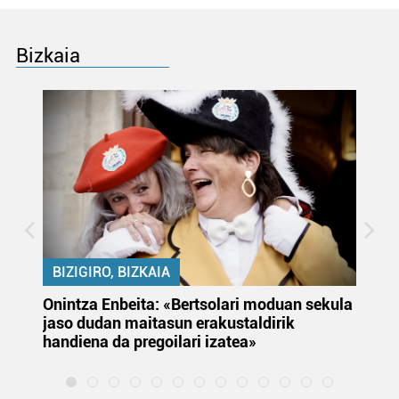
Bizkaia
BIZIGIRO, BIZKAIA
Onintza Enbeita: «Bertsolari moduan sekula
Ez
jaso dudan maitasun erakustaldirik
handiena da pregoilari izatea»