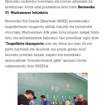
fikziozko unibertso horretara, eta horren adierazle da
asteburuan Artza udal pilotalekua bete zuen
Bermeoko
VI. Warhammer lehiaketa
.
Bermeoko Rol Eskola Elkarteak (BREE) antolatutako
txapelketaren seigarren aldiak handik eta hemendik
etorritako Warhammer 40k jolas futuristaren zaleak bildu
ditu, eta antolatzaileek balorazio “oso positiboa” egin dute:
“
Txapelketa ikaragarria
izan da, dena oso joan da eta
parte hartzaile eta ikusleak oso pozik geratu dira”.
Aurreko urteetan bezala, zapatu eta domekako
jardunaldiak “intzidentziarik gabe” gauzatu direla
nabarmendu dute BREEtik.