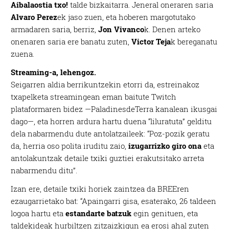
Aibalaostia txo!
talde bizkaitarra. Jeneral oneraren saria
Alvaro Perez
ek jaso zuen, eta hoberen margotutako
armadaren saria, berriz,
Jon Vivanco
k. Denen arteko
onenaren saria ere banatu zuten,
Victor Teja
k bereganatu
zuena.
Streaming-a, lehengoz.
Seigarren aldia berrikuntzekin etorri da, estreinakoz
txapelketa streamingean eman baitute Twitch
plataformaren bidez —PaladinesdeTerra kanalean ikusgai
dago—, eta horren ardura hartu duena “liluratuta” gelditu
dela nabarmendu dute antolatzaileek: “Poz-pozik geratu
da, herria oso polita iruditu zaio,
izugarrizko giro ona
eta
antolakuntzak detaile txiki guztiei erakutsitako arreta
nabarmendu ditu”.
Izan ere, detaile txiki horiek zaintzea da BREEren
ezaugarrietako bat: “Apaingarri gisa, esaterako, 26 taldeen
logoa hartu eta
estandarte batzuk
egin genituen, eta
taldekideak hurbiltzen zitzaizkigun ea erosi ahal zuten