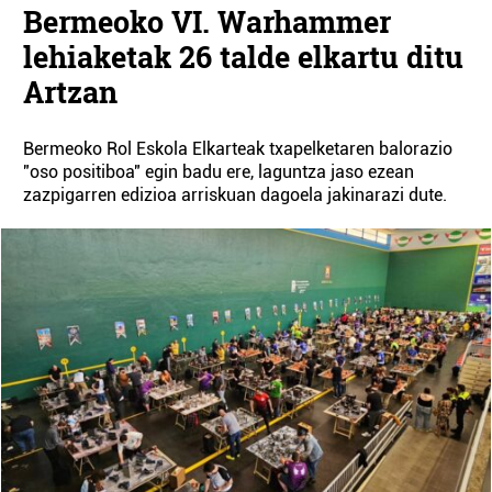
Bermeoko VI. Warhammer
lehiaketak 26 talde elkartu ditu
Artzan
Bermeoko Rol Eskola Elkarteak txapelketaren balorazio
"oso positiboa" egin badu ere, laguntza jaso ezean
zazpigarren edizioa arriskuan dagoela jakinarazi dute.