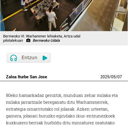
Bermeoko VI. Warhammer lehiaketa, Artza udal
pilotalekuan
Bermeoko Udala
Zaloa Iturbe San Jose
2025
/
05
/
07
80eko hamarkadaz geroztik, munduan zehar milaka eta
milaka jarraitzaile bereganatu ditu Warhammerrek,
estrategia oinarritutako rol jolasak. Azken urteetan,
gainera, jolasari buruzko egindako ikus-entzunezkoek
kuxkuxero berriak hurbildu ditu miniaturez osatutako