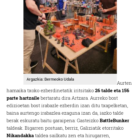
Argazkia: Bermeoko Udala
Aurten
hamaika txoko ezberdinetatik iritsitako
26 talde eta 156
parte hartzaile
bertaratu dira Artzara. Aurreko bost
edizioetan bost irabazle ezberdin izan ditu txapelketan,
baina aurtengo irabazlea ezaguna izan da, iazko talde
berak eskuratu baitu garaipena: Gasteizko
BattleBunker
taldeak. Bigarren postuan, berriz, Galiziatik etorritako
Nikandakka
taldea sailkatu zen eta hirugarren,