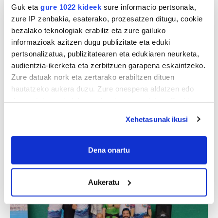
Arrakasta handia izan badu ere, antolakuntzak
Guk eta
gure 1022 kideek
sure informacio pertsonala,
txapelketa aurrera eramateko “lan handia” egin behar
zure IP zenbakia, esaterako, prozesatzen ditugu, cookie
izan dutela zehaztu dute: “Imajinatu ezin den lana da, eta
bezalako teknologiak erabiliz eta zure gailuko
beti izaten bagara pertsona gutxi lanean, aurten oraindik
informazioak azitzen dugu publizitate eta eduki
gutxiago izan gara.
Oso nekatuta
bukatu dugu”.
pertsonalizatua, publizitatearen eta edukiaren neurketa,
Horregatik, ez dira ausartzen datorren urtean
audientzia-ikerketa eta zerbitzuen garapena eskaintzeko.
Warhammer lehiaketa antolatuko duten edo ez
Zure datuak nork eta zertarako erabiltzen dituen
baieztatzera: “Udaleko kultura sailagaz batzartuko gara eta
hautatzeko aukera duzu. Zure onespena aldatzen edo
bertan plazaratuko dugu zer behar dugun. Lortu ezean
deuseztatzen ahal duzu edozein momentutan, Cookie
aukera asko daude
lehiaketa ez errepikatzeko
, ez
deklaraziotik edo Privacy triggerean klikatuz.
behintzat datorren urtean”. Hala ere, Bizkaia, Araba eta
Xehetasunak ikusi
Gipuzkoako, zein beste leku batzuetako talde asko “ahal
If you allow, we would also like to:
duten guztian laguntzeko prest” agertu direla
Collect information about your geographical
Dena onartu
azpimarratu eta eskertu gura izan dute BREEtik.
location which can be accurate to within several
meters
Aukeratu
Identify your device by actively scanning it for
specific characteristics (fingerprinting)
Find out more about how your personal data is processed