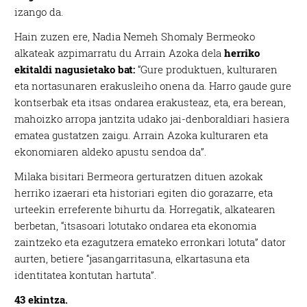
izango da.
Hain zuzen ere, Nadia Nemeh Shomaly Bermeoko
alkateak azpimarratu du Arrain Azoka dela
herriko
ekitaldi nagusietako bat:
“Gure produktuen, kulturaren
eta nortasunaren erakusleiho onena da. Harro gaude gure
kontserbak eta itsas ondarea erakusteaz, eta, era berean,
mahoizko arropa jantzita udako jai-denboraldiari hasiera
ematea gustatzen zaigu. Arrain Azoka kulturaren eta
ekonomiaren aldeko apustu sendoa da”.
Milaka bisitari Bermeora gerturatzen dituen azokak
herriko izaerari eta historiari egiten dio gorazarre, eta
urteekin erreferente bihurtu da. Horregatik, alkatearen
berbetan, “itsasoari lotutako ondarea eta ekonomia
zaintzeko eta ezagutzera emateko erronkari lotuta” dator
aurten, betiere “jasangarritasuna, elkartasuna eta
identitatea kontutan hartuta”.
43 ekintza.