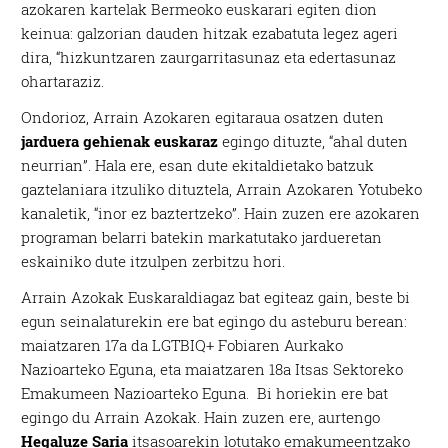
azokaren kartelak Bermeoko euskarari egiten dion
keinua: galzorian dauden hitzak ezabatuta legez ageri
dira, “hizkuntzaren zaurgarritasunaz eta edertasunaz
ohartaraziz.
Ondorioz, Arrain Azokaren egitaraua osatzen duten
jarduera gehienak euskaraz
egingo dituzte, “ahal duten
neurrian”. Hala ere, esan dute ekitaldietako batzuk
gaztelaniara itzuliko dituztela, Arrain Azokaren Yotubeko
kanaletik, “inor ez baztertzeko”. Hain zuzen ere azokaren
programan belarri batekin markatutako jardueretan
eskainiko dute itzulpen zerbitzu hori.
Arrain Azokak Euskaraldiagaz bat egiteaz gain, beste bi
egun seinalaturekin ere bat egingo du asteburu berean:
maiatzaren 17a da LGTBIQ+ Fobiaren Aurkako
Nazioarteko Eguna, eta maiatzaren 18a Itsas Sektoreko
Emakumeen Nazioarteko Eguna. Bi horiekin ere bat
egingo du Arrain Azokak. Hain zuzen ere, aurtengo
Hegaluze Saria
itsasoarekin lotutako emakumeentzako