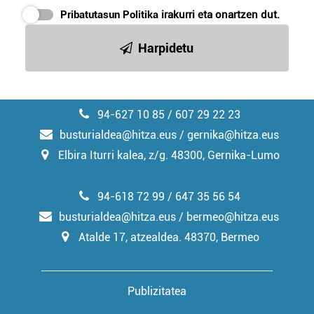
Pribatutasun Politika
irakurri eta onartzen dut.
Harpidetu
94-627 10 85 / 607 29 22 23
busturialdea@hitza.eus / gernika@hitza.eus
Elbira Iturri kalea, z/g. 48300, Gernika-Lumo
94-618 72 99 / 647 35 56 54
busturialdea@hitza.eus / bermeo@hitza.eus
Atalde 17, atzealdea. 48370, Bermeo
Publizitatea