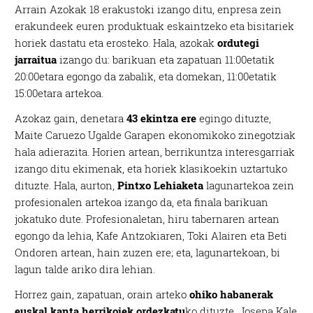
Arrain Azokak 18 erakustoki izango ditu, enpresa zein
erakundeek euren produktuak eskaintzeko eta bisitariek
horiek dastatu eta erosteko. Hala, azokak
ordutegi
jarraitua
izango du: barikuan eta zapatuan 11:00etatik
20:00etara egongo da zabalik, eta domekan, 11:00etatik
15:00etara artekoa.
Azokaz gain, denetara
43 ekintza ere
egingo dituzte,
Maite Caruezo Ugalde Garapen ekonomikoko zinegotziak
hala adierazita. Horien artean, berrikuntza interesgarriak
izango ditu ekimenak, eta horiek klasikoekin uztartuko
dituzte. Hala, aurton,
Pintxo Lehiaketa
lagunartekoa zein
profesionalen artekoa izango da, eta finala barikuan
jokatuko dute. Profesionaletan, hiru tabernaren artean
egongo da lehia, Kafe Antzokiaren, Toki Alairen eta Beti
Ondoren artean, hain zuzen ere; eta, lagunartekoan, bi
lagun talde ariko dira lehian.
Horrez gain, zapatuan, orain arteko
ohiko habanerak
euskal kanta herrikoiek ordezkatu
ko dituzte, Josepa Kale