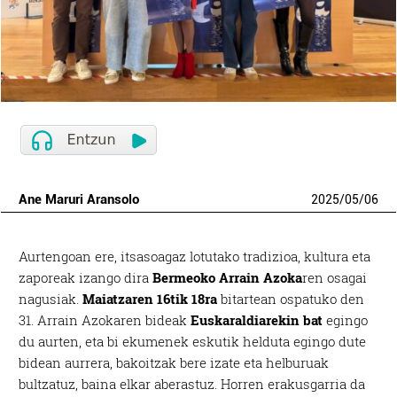
Ane Maruri Aransolo
2025
/
05
/
06
Aurtengoan ere, itsasoagaz lotutako tradizioa, kultura eta
zaporeak izango dira
Bermeoko Arrain Azoka
ren osagai
nagusiak.
Maiatzaren 16tik 18ra
bitartean ospatuko den
31. Arrain Azokaren bideak
Euskaraldiarekin bat
egingo
du aurten, eta bi ekumenek eskutik helduta egingo dute
bidean aurrera, bakoitzak bere izate eta helburuak
bultzatuz, baina elkar aberastuz. Horren erakusgarria da