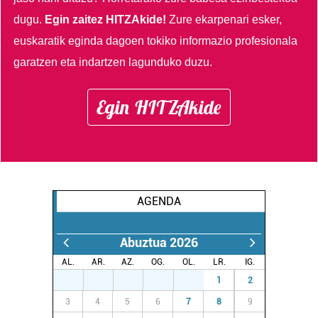
dugu.
Egin zaitez HITZAkide!
Zure ekarpenari esker,
euskaratik eginda dagoen tokiko informazio profesionala
garatzen eta indartzen lagunduko duzu.
Egin HITZAkide
AGENDA
Abuztua 2026
AL.
AR.
AZ.
OG.
OL.
LR.
IG.
27
28
29
30
31
1
2
3
4
5
6
7
8
9