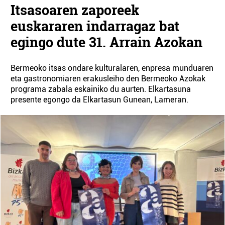
Itsasoaren zaporeek
euskararen indarragaz bat
egingo dute 31. Arrain Azokan
Bermeoko itsas ondare kulturalaren, enpresa munduaren
eta gastronomiaren erakusleiho den Bermeoko Azokak
programa zabala eskainiko du aurten. Elkartasuna
presente egongo da Elkartasun Gunean, Lameran.