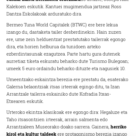
Kalekoen eskutik. Kantuei mugimendua jartzeaz Ross
Dantza Eskolakoak arduratuko dira.
Bermeo Tuna World Capitalek (BTWC) ere bere lekua
izango du, dastaketa tailer desberdinekin. Hain zuzen
ere, ume zein helduentzat prestatutako tailerrak egongo
dira, eta horien helburua da tunidoen arteko
ezberdintasunak ezagutzea. Parte hartu gura dutenek
aurretiaz tiketa eskuratu beharko dute Turismo Bulegoan;
umeek 5 euro ordaindu beharko dituzte eta nagusiek 10.
Umeentzako eskaintza berezia ere prestatu da, esaterako
Galerna belaontziak itsas irteerak egingo ditu, ta Izan
Arrantzale tailerra eskainiko dute Kofradia Itxas-
Etxearen eskutik.
Urteroko ekintza klasikoak ere egongo dira: Hegaluze eta
Taho itsasontzien irteerak, arrain salmenta edo
Arrantzaleen Museorako doako sarrera. Gainera,
herriko
kirol eta kultur taldeek
ere protagonismo berezia izango