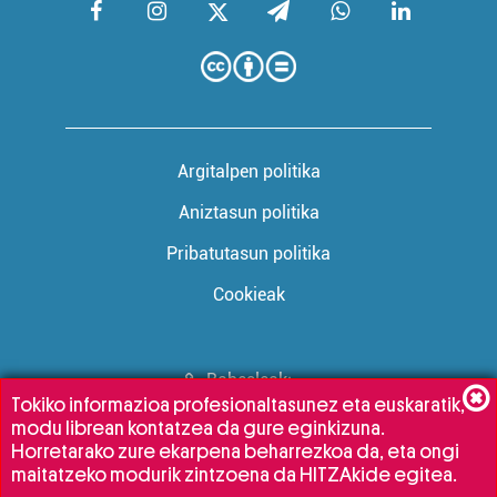
Argitalpen politika
Aniztasun politika
Pribatutasun politika
Cookieak
Babesleak:
Tokiko informazioa profesionaltasunez eta euskaratik,
modu librean kontatzea da gure eginkizuna.
Horretarako zure ekarpena beharrezkoa da, eta ongi
maitatzeko modurik zintzoena da HITZAkide egitea.