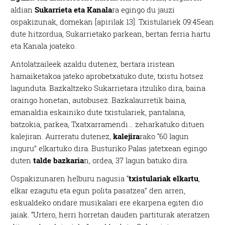
aldian
Sukarrieta eta Kanala
ra egingo du jauzi
ospakizunak, domekan [apirilak 13]. Txistulariek 09:45ean
dute hitzordua, Sukarrietako parkean, bertan ferria hartu
eta Kanala joateko.
Antolatzaileek azaldu dutenez, bertara iristean
hamaiketakoa jateko aprobetxatuko dute, txistu hotsez
lagunduta. Bazkaltzeko Sukarrietara itzuliko dira, baina
oraingo honetan, autobusez. Bazkalaurretik baina,
emanaldia eskainiko dute txistulariek, pantalana,
batzokia, parkea, Txatxarramendi… zeharkatuko dituen
kalejiran. Aurreratu dutenez,
kalejira
rako “60 lagun
inguru” elkartuko dira. Busturiko Palas jatetxean egingo
duten
talde bazkaria
n, ordea, 37 lagun batuko dira.
Ospakizunaren helburu nagusia “
txistulariak elkartu
,
elkar ezagutu eta egun polita pasatzea” den arren,
eskualdeko ondare musikalari ere ekarpena egiten dio
jaiak. “Urtero, herri horretan dauden partiturak ateratzen