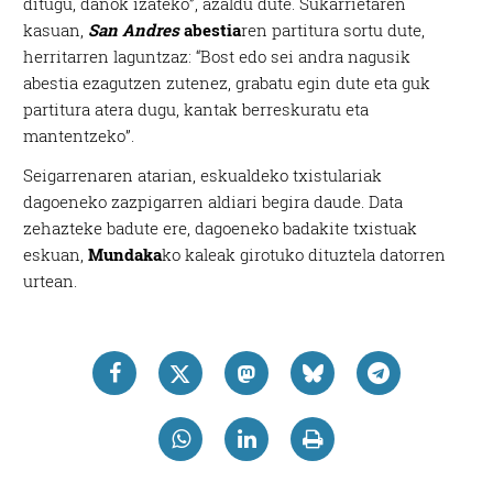
ditugu, danok izateko”, azaldu dute. Sukarrietaren
kasuan,
San Andres
abestia
ren partitura sortu dute,
herritarren laguntzaz: “Bost edo sei andra nagusik
abestia ezagutzen zutenez, grabatu egin dute eta guk
partitura atera dugu, kantak berreskuratu eta
mantentzeko”.
Seigarrenaren atarian, eskualdeko txistulariak
dagoeneko zazpigarren aldiari begira daude. Data
zehazteke badute ere, dagoeneko badakite txistuak
eskuan,
Mundaka
ko kaleak girotuko dituztela datorren
urtean.