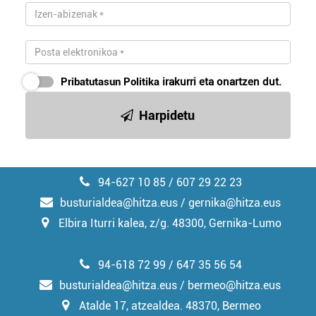
Pribatutasun Politika
irakurri eta onartzen dut.
Harpidetu
94-627 10 85 / 607 29 22 23
busturialdea@hitza.eus / gernika@hitza.eus
Elbira Iturri kalea, z/g. 48300, Gernika-Lumo
94-618 72 99 / 647 35 56 54
busturialdea@hitza.eus / bermeo@hitza.eus
Atalde 17, atzealdea. 48370, Bermeo