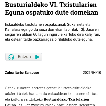
Busturialdeko VI. Txistularien
Eguna ospatuko dute domekan
Eskualdeko txistularien ospakizunak Sukarrieta eta
Kanalara egingo du jauzi domekan [apirilak 13]. Jaiaren
seigarren aldian 60 lagun inguru elkartuko dira kalejiran,
eta ostean talde bazkariagaz biribilduko dute eguna.
Zaloa Iturbe San Jose
2025
/
04
/
10
Ospakizunaren sorreraz geroztik, urtero eskualdeko
udalerri batek hartzen du eskualdean txistuaren ohitura
eta kultura sendotzeko
Busturialdeko Txistularien
Egun
a. Iaz Elantxobeko kaleak hartu ostean, seigarren