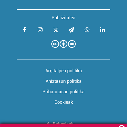
Publizitatea
Argitalpen politika
Aniztasun politika
Pribatutasun politika
Cookieak
Babesleak: