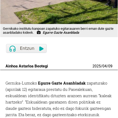
Gernikako institutu kanpoan zapatuko egitarauaren berri eman dute gazte
asanbladako kideek.
Egurre Gazte Asanblada
Ainhoa Astarloa Beotegi
2025
/
04
/
09
Gernika-Lumoko
Egurre Gazte Asanbladak
zapaturako
(apirilak 12) egitaraua prestatu du Pasealekuan,
eskualdean identifikatu dituzten arazoen aurrean “kaleak
hartzeko”. “Eskualdean garatazen diren politikak ez
daude gazteoi bideratuta, edo ez dago fokurik gazteengan
jarrita. Eta beraz, ez dago gazteentzako etorkizunik.