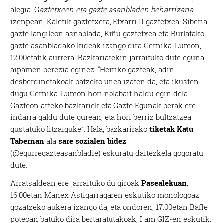
alegia. G
aztetxeen eta gazte asanbladen beharrizana
izenpean, Kaletik gaztetxera, Etxarri II gaztetxea, Siberia
gazte langileon asnablada, Kiñu gaztetxea eta Burlatako
gazte asanbladako kideak izango dira Gernika-Lumon,
12:00etatik aurrera. Bazkariarekin jarraituko dute eguna,
aipamen berezia eginez: “Herriko gazteak, adin
desberdinetakoak batzeko unea izaten da, eta ikusten
dugu Gernika-Lumon hori nolabait haldu egin dela.
Gazteon arteko bazkariek eta Gazte Egunak berak ere
indarra galdu dute gurean, eta hori berriz bultzatzea
gustatuko litzaiguke”. Hala, bazkarirako
tiketak Katu
Tabernan
ala
sare sozialen bidez
(@egurregazteasanbladie) eskuratu daitezkela gogoratu
dute.
Arratsaldean ere jarraituko du giroak
Pasealekuan
;
16:00etan Manex Astigarragaren eskutiko monologoaz
gozatzeko aukera izango da, eta ondoren, 17:00etan Bafle
poteoan batuko dira bertaratutakoak, I am GIZ-en eskutik.