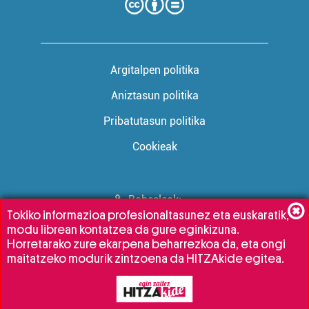
Argitalpen politika
Aniztasun politika
Pribatutasun politika
Cookieak
Babesleak:
Tokiko informazioa profesionaltasunez eta euskaratik,
modu librean kontatzea da gure eginkizuna.
Horretarako zure ekarpena beharrezkoa da, eta ongi
maitatzeko modurik zintzoena da HITZAkide egitea.