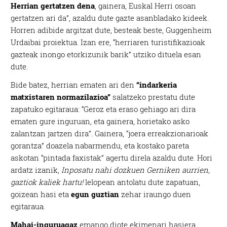
Herrian gertatzen dena
, gainera, Euskal Herri osoan
gertatzen ari da”, azaldu dute gazte asanbladako kideek.
Horren adibide argitzat dute, besteak beste, Guggenheim
Urdaibai proiektua. Izan ere, “herriaren turistifikazioak
gazteak inongo etorkizunik barik” utziko dituela esan
dute.
Bide batez, herrian ematen ari den
“indarkeria
matxistaren normazilazioa”
salatzeko prestatu dute
zapatuko egitaraua: “Geroz eta eraso gehiago ari dira
ematen gure inguruan, eta gainera, horietako asko
zalantzan jartzen dira”. Gainera, “joera erreakzionarioak
gorantza” doazela nabarmendu, eta kostako pareta
askotan “pintada faxistak” agertu direla azaldu dute. Hori
ardatz izanik,
Inposatu nahi dozkuen Gerniken aurrien,
gaztiok kaliek hartu!
lelopean antolatu dute zapatuan,
goizean hasi eta
egun guztian
zehar iraungo duen
egitaraua.
Mahai-inguruagaz
emango diote ekimenari hasiera,