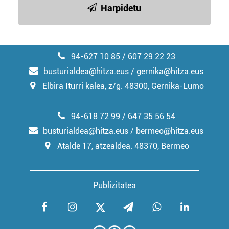
Harpidetu
94-627 10 85 / 607 29 22 23
busturialdea@hitza.eus / gernika@hitza.eus
Elbira Iturri kalea, z/g. 48300, Gernika-Lumo
94-618 72 99 / 647 35 56 54
busturialdea@hitza.eus / bermeo@hitza.eus
Atalde 17, atzealdea. 48370, Bermeo
Publizitatea