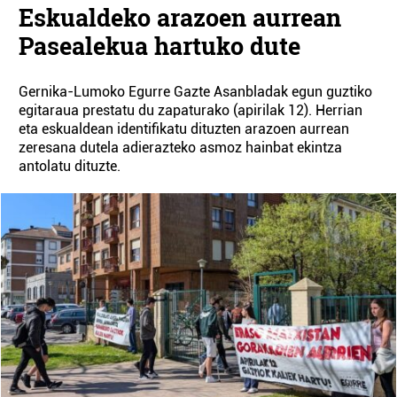
Eskualdeko arazoen aurrean
Pasealekua hartuko dute
Gernika-Lumoko Egurre Gazte Asanbladak egun guztiko
egitaraua prestatu du zapaturako (apirilak 12). Herrian
eta eskualdean identifikatu dituzten arazoen aurrean
zeresana dutela adierazteko asmoz hainbat ekintza
antolatu dituzte.