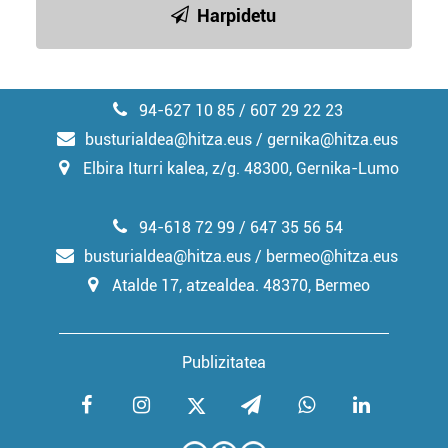
Harpidetu
94-627 10 85 / 607 29 22 23
busturialdea@hitza.eus / gernika@hitza.eus
Elbira Iturri kalea, z/g. 48300, Gernika-Lumo
94-618 72 99 / 647 35 56 54
busturialdea@hitza.eus / bermeo@hitza.eus
Atalde 17, atzealdea. 48370, Bermeo
Publizitatea