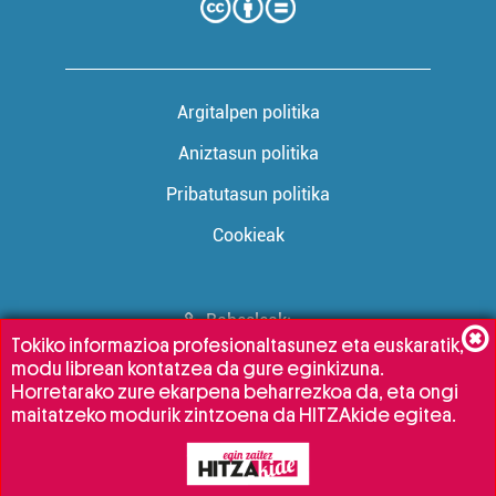
Argitalpen politika
Aniztasun politika
Pribatutasun politika
Cookieak
Babesleak:
Tokiko informazioa profesionaltasunez eta euskaratik,
modu librean kontatzea da gure eginkizuna.
Horretarako zure ekarpena beharrezkoa da, eta ongi
maitatzeko modurik zintzoena da HITZAkide egitea.