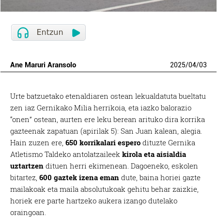
Ane Maruri Aransolo
2025
/
04
/
03
Urte batzuetako etenaldiaren ostean lekualdatuta bueltatu
zen iaz Gernikako Milia herrikoia, eta iazko balorazio
“onen” ostean, aurten ere leku berean arituko dira korrika
gazteenak zapatuan (apirilak 5): San Juan kalean, alegia.
Hain zuzen ere,
650 korrikalari espero
dituzte Gernika
Atletismo Taldeko antolatzaileek
kirola eta aisialdia
uztartzen
dituen herri ekimenean. Dagoeneko, eskolen
bitartez,
600 gaztek izena eman
dute, baina horiei gazte
mailakoak eta maila absolutukoak gehitu behar zaizkie,
horiek ere parte hartzeko aukera izango dutelako
oraingoan.