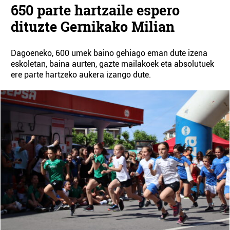
650 parte hartzaile espero
dituzte Gernikako Milian
Dagoeneko, 600 umek baino gehiago eman dute izena
eskoletan, baina aurten, gazte mailakoek eta absolutuek
ere parte hartzeko aukera izango dute.