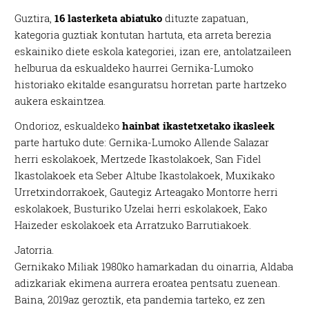
Guztira,
16 lasterketa abiatuko
dituzte zapatuan,
kategoria guztiak kontutan hartuta, eta arreta berezia
eskainiko diete eskola kategoriei, izan ere, antolatzaileen
helburua da eskualdeko haurrei Gernika-Lumoko
historiako ekitalde esanguratsu horretan parte hartzeko
aukera eskaintzea.
Ondorioz, eskualdeko
hainbat ikastetxetako ikasleek
parte hartuko dute: Gernika-Lumoko Allende Salazar
herri eskolakoek, Mertzede Ikastolakoek, San Fidel
Ikastolakoek eta Seber Altube Ikastolakoek, Muxikako
Urretxindorrakoek, Gautegiz Arteagako Montorre herri
eskolakoek, Busturiko Uzelai herri eskolakoek, Eako
Haizeder eskolakoek eta Arratzuko Barrutiakoek.
Jatorria.
Gernikako Miliak 1980ko hamarkadan du oinarria, Aldaba
adizkariak ekimena aurrera eroatea pentsatu zuenean.
Baina, 2019az geroztik, eta pandemia tarteko, ez zen