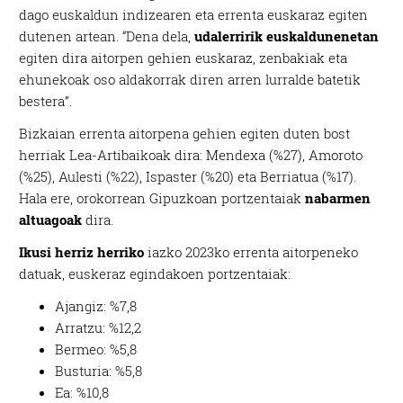
dago euskaldun indizearen eta errenta euskaraz egiten
dutenen artean. “Dena dela,
udalerririk euskaldunenetan
egiten dira aitorpen gehien euskaraz, zenbakiak eta
ehunekoak oso aldakorrak diren arren lurralde batetik
bestera”.
Bizkaian errenta aitorpena gehien egiten duten bost
herriak Lea-Artibaikoak dira: Mendexa (%27), Amoroto
(%25), Aulesti (%22), Ispaster (%20) eta Berriatua (%17).
Hala ere, orokorrean Gipuzkoan portzentaiak
nabarmen
altuagoak
dira.
Ikusi herriz herriko
iazko 2023ko errenta aitorpeneko
datuak, euskeraz egindakoen portzentaiak:
Ajangiz: %7,8
Arratzu: %12,2
Bermeo: %5,8
Busturia: %5,8
Ea: %10,8