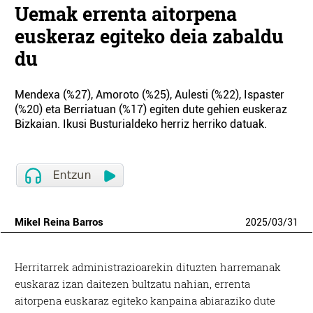
Uemak errenta aitorpena
euskeraz egiteko deia zabaldu
du
Mendexa (%27), Amoroto (%25), Aulesti (%22), Ispaster
(%20) eta Berriatuan (%17) egiten dute gehien euskeraz
Bizkaian. Ikusi Busturialdeko herriz herriko datuak.
Mikel Reina Barros
2025
/
03
/
31
Herritarrek administrazioarekin dituzten harremanak
euskaraz izan daitezen bultzatu nahian, errenta
aitorpena euskaraz egiteko kanpaina abiaraziko dute