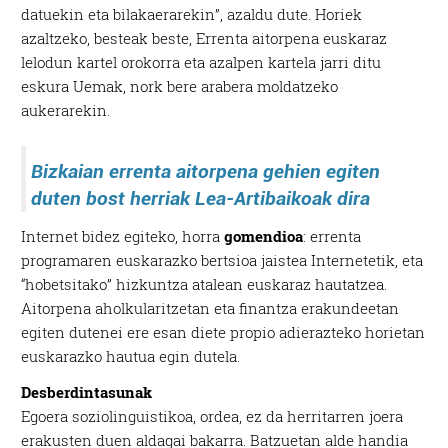
datuekin eta bilakaerarekin”, azaldu dute. Horiek
azaltzeko, besteak beste, Errenta aitorpena euskaraz
lelodun kartel orokorra eta azalpen kartela jarri ditu
eskura Uemak, nork bere arabera moldatzeko
aukerarekin.
Bizkaian errenta aitorpena gehien egiten
duten bost herriak Lea-Artibaikoak dira
Internet bidez egiteko, horra
gomendioa
: errenta
programaren euskarazko bertsioa jaistea Internetetik, eta
“hobetsitako” hizkuntza atalean euskaraz hautatzea.
Aitorpena aholkularitzetan eta finantza erakundeetan
egiten dutenei ere esan diete propio adierazteko horietan
euskarazko hautua egin dutela.
Desberdintasunak
Egoera soziolinguistikoa, ordea, ez da herritarren joera
erakusten duen aldagai bakarra. Batzuetan alde handia