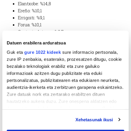
Elantxobe: %14,8
Ereño: %10,1
Errigoiti: %9,1
Forua: %10,1
Gautegiz Arteaga: %9,7
Gernika-Lumo: %7,6
Datuen erabilera arduratsua
Ibarrangelu: %8,6
Guk eta
gure 1022 kideek
sure informacio pertsonala,
Kortezubi: %8,3
zure IP zenbakia, esaterako, prozesatzen ditugu, cookie
Mendata: %9,6
bezalako teknologiak erabiliz eta zure gailuko
Morga %5,3
informazioak azitzen dugu publizitate eta eduki
Mundaka: %6
pertsonalizatua, publizitatearen eta edukiaren neurketa,
Murueta: %3,7
audientzia-ikerketa eta zerbitzuen garapena eskaintzeko.
Muxika: %8,1
Zure datuak nork eta zertarako erabiltzen dituen
Nabarniz: %7,6
hautatzeko aukera duzu. Zure onespena aldatzen edo
Sukarrieta: %3
deuseztatzen ahal duzu edozein momentutan, Cookie
deklaraziotik edo Privacy triggerean klikatuz.
Xehetasunak ikusi
If you allow, we would also like to: