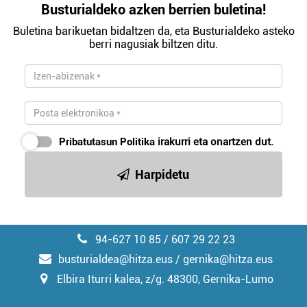
Busturialdeko azken berrien buletina!
Buletina barikuetan bidaltzen da, eta Busturialdeko asteko
berri nagusiak biltzen ditu.
Pribatutasun Politika
irakurri eta onartzen dut.
Harpidetu
94-627 10 85 / 607 29 22 23
busturialdea@hitza.eus / gernika@hitza.eus
Elbira Iturri kalea, z/g. 48300, Gernika-Lumo