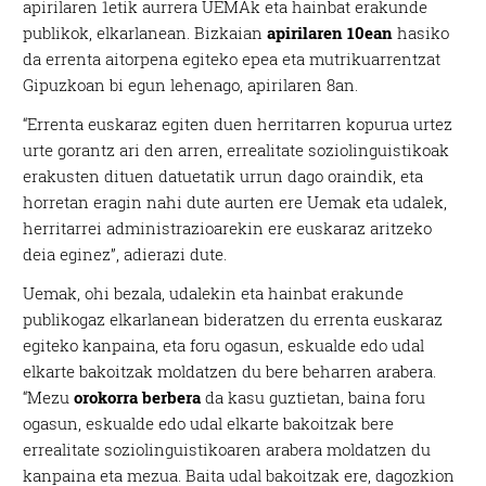
apirilaren 1etik aurrera UEMAk eta hainbat erakunde
publikok, elkarlanean. Bizkaian
apirilaren 10ean
hasiko
da errenta aitorpena egiteko epea eta mutrikuarrentzat
Gipuzkoan bi egun lehenago, apirilaren 8an.
“
Errenta euskaraz egiten duen herritarren kopurua urtez
urte gorantz ari den arren, errealitate soziolinguistikoak
erakusten dituen datuetatik urrun dago oraindik, eta
horretan eragin nahi dute aurten ere U
ema
k eta udalek,
herritarrei administrazioarekin ere euskaraz aritzeko
deia eginez”,
adierazi dute
.
Uema
k, ohi bezala, udalekin eta hainbat erakunde
publikogaz elkarlanean bideratzen du errenta euskaraz
egiteko kanpaina, eta foru ogasun, eskualde edo udal
elkarte bakoitzak moldatzen du bere beharren arabera.
“Mezu
orokorra berbera
da kasu guztietan, baina foru
ogasun, eskualde edo udal elkarte bakoitzak bere
errealitate soziolinguistikoaren arabera moldatzen du
kanpaina eta mezua. Baita udal bakoitzak ere, dagozkion