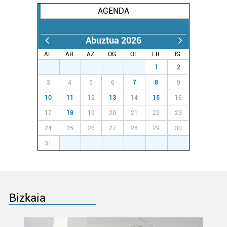
bazkideen zerrenda, beren ustez zein helburutarako
AGENDA
duten interes legitimoa eta horren aurka nola egin
dezakezun ikusteko.
Abuztua 2026
Lortu zure datu pertsonalak prozesatzeko moduari
AL.
AR.
AZ.
OG.
OL.
LR.
IG.
buruzko informazio gehiago eta ezarri zure lehentasunak
27
28
29
30
31
1
2
datuen atalean. Edozein unetan alda edo ken dezakezu
3
4
5
6
7
8
9
zure baimena Cookieen adierazpenean.
10
11
12
13
14
15
16
17
18
19
20
21
22
23
Webgune honek cookie propioak eta hirugarrenen cookie-
fitxategiak erabiltzen ditu. Zure esperientzia eta
24
25
26
27
28
29
30
zerbitzuak hobetzeko asmoz, cookie teknologiaz
31
1
2
3
4
5
6
baliatzen gara. Ohar hau onartuz gero, teknologia hori
erabiltzeko baimen esplizitua ematen diguzu.
Gehiago
irakurri
Bizkaia