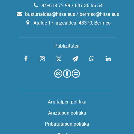
94-618 72 99 / 647 35 56 54
busturialdea@hitza.eus / bermeo@hitza.eus
Atalde 17, atzealdea. 48370, Bermeo
Publizitatea
Argitalpen politika
Aniztasun politika
Pribatutasun politika