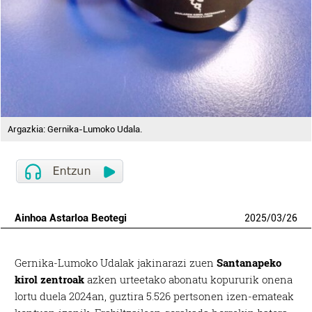
Argazkia: Gernika-Lumoko Udala.
Ainhoa Astarloa Beotegi
2025
/
03
/
26
Gernika-Lumoko Udalak jakinarazi zuen
Santanapeko
kirol zentroak
azken urteetako abonatu kopururik onena
lortu duela 2024an, guztira 5.526 pertsonen izen-emateak