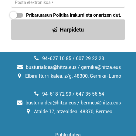
Pribatutasun Politika
irakurri eta onartzen dut.
Harpidetu
94-627 10 85 / 607 29 22 23
busturialdea@hitza.eus / gernika@hitza.eus
Elbira Iturri kalea, z/g. 48300, Gernika-Lumo
94-618 72 99 / 647 35 56 54
busturialdea@hitza.eus / bermeo@hitza.eus
Atalde 17, atzealdea. 48370, Bermeo
Publizitatea