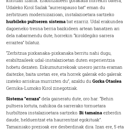
kontuan izanik. Erabiltzaileen gorakada horrekin batera,
Udaleko Kirol Sailak “aurrerapauso bat” eman du
zerbitzuen modernizazioan, instalazioetara sartzeko
hurbileko pultseren sistema
bat ezarriz. Udal erakundea
dagoeneko tresna berria bazkideen artean banatzen ari
dela nabarmendu dute, horrekin “kiroldegiko sarrera
erraztea” bilatuz.
“Zerbitzua pixkanaka-pixkanaka berritu nahi dugu,
erabiltzaileek udal-instalazioetan duten esperientzia
hobetu dezaten. Eskumuturrekoak uneoro jarrita eraman
daitezke, baita uretan ere, eta horrek galerak edo galerak
izateko arriskua murrizten du”, azaldu du
Gorka Otaolea
Gernika-Lumoko Kirol zinegotziak.
Sistema “erraza”
dela gaineratu dute, oro har: “Behin
pultsera lortuta, nahikoa da sarrerako tornuetara
hurbiltzea instalazioetara sartzeko.
Bi tamaina
ezberdin
daude, helduentzat eta haurrentzat egokituak”.
Tamainiako prezioak ere desberdinak dira. Izan ere, 5 eta