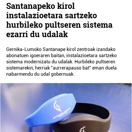
Santanapeko kirol
instalazioetara sartzeko
hurbileko pultseren sistema
ezarri du udalak
Gernika-Lumoko Santanape kirol zentroak izandako
abonatuen igoeraren baitan, instalazioetara sartzeko
sistema modernizatu du udalak. Hurbileko pultseren
sistemarekin, herriak "aurrerapauso bat" eman duela
nabarmendu du udal gobernuak.