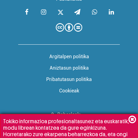
Argitalpen politika
Aniztasun politika
Pribatutasun politika
Cookieak
Babesleak:
Tokiko informazioa profesionaltasunez eta euskaratik,
modu librean kontatzea da gure eginkizuna.
Horretarako zure ekarpena beharrezkoa da, eta ongi