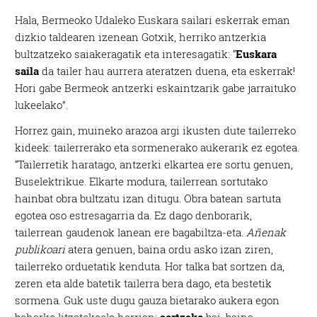
Hala, Bermeoko Udaleko Euskara sailari eskerrak eman
dizkio taldearen izenean Gotxik, herriko antzerkia
bultzatzeko saiakeragatik eta interesagatik: “
Euskara
saila
da tailer hau aurrera ateratzen duena, eta eskerrak!
Hori gabe Bermeok antzerki eskaintzarik gabe jarraituko
lukeelako”.
Horrez gain, muineko arazoa argi ikusten dute tailerreko
kideek: tailerrerako eta sormenerako aukerarik ez egotea.
“Tailerretik haratago, antzerki elkartea ere sortu genuen,
Buselektrikue. Elkarte modura, tailerrean sortutako
hainbat obra bultzatu izan ditugu. Obra batean sartuta
egotea oso estresagarria da. Ez dago denborarik,
tailerrean gaudenok lanean ere bagabiltza-eta.
Añenak
publikoari
atera genuen, baina ordu asko izan ziren,
tailerreko orduetatik kenduta. Hor talka bat sortzen da,
zeren eta alde batetik tailerra bera dago, eta bestetik
sormena. Guk uste dugu gauza bietarako aukera egon