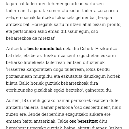
lagun bat tailerraren lehenengo urtean sartu zen
tailerrean. Lagunak komentatu zidan tailerra zoragarria
zela; emozioak lantzeko tokia zela gehienbat, terapia
antzeko bat. Horregatik sartu nintzen ahal bezain pronto,
eta pertsonalki asko eman dit. Gaur egun, oso
beharrezkoa da niretzat”.
Antzerkia
beste mundu bat
dela dio Gotxik. Hezkuntza
bat dela, eta beraz, hezkuntza zentro guztietan eskaini
beharko liratekeela tailerrean lantzen dituztenak.
“Haserrea kanporatzen dugu tailerrean, lotsa kendu,
poztasunean murgildu, eta ezkutatuta dauzkagun horiek
bilatu. Balio horiek guztiak beharrezkoak dira
etorkizuneko gizaldiak egoki hezteko”, gaineratu du.
Aurten, 18 urtetik gorako hamar pertsonek osatzen dute
antzerki tailerra; hamar pertsona “oso desberdinek”, hain
zuzen ere. Jende desberdina ezagutzeko aukera ere
ematen baitu antzerkiak. Talde
oso berezitzat
ditu
hamabost urteotako guztiak, baina, aitortu duenez, “azken