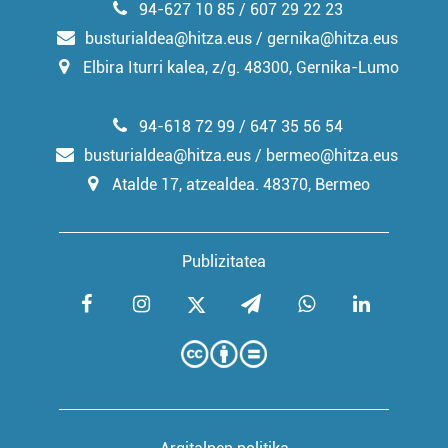
94-627 10 85 / 607 29 22 23
busturialdea@hitza.eus / gernika@hitza.eus
Elbira Iturri kalea, z/g. 48300, Gernika-Lumo
94-618 72 99 / 647 35 56 54
busturialdea@hitza.eus / bermeo@hitza.eus
Atalde 17, atzealdea. 48370, Bermeo
Publizitatea