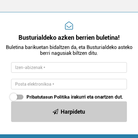
Busturialdeko azken berrien buletina!
Buletina barikuetan bidaltzen da, eta Busturialdeko asteko
berri nagusiak biltzen ditu.
Pribatutasun Politika
irakurri eta onartzen dut.
Harpidetu