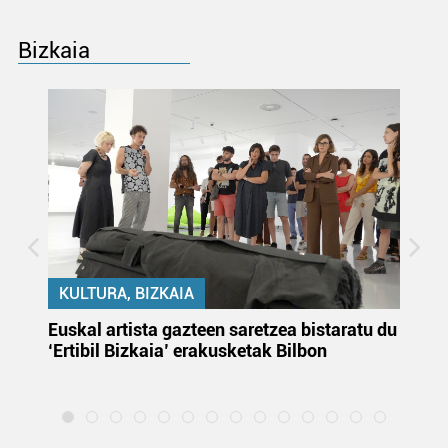
Bizkaia
KULTURA, BIZKAIA
Euskal artista gazteen saretzea bistaratu du
On
‘Ertibil Bizkaia’ erakusketak Bilbon
ja
ha