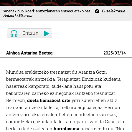
'Añenak publikoari' antzezlanaren entseguetako bat.
Buselektrikue
Antzerki Elkartea
Ainhoa Astarloa Beotegi
2025
/
03
/
14
M
undua eraldatzeko tresnatzat du Arantza Gotxi
bermeotarrak antzerkia. Terapiatzat. Emozioak kudeatu,
haserreak kanporatu, talde-lana hauspotu, eta
bakoitzaren barneko ezinegonak lantzeko tresnatzat.
Bermeon,
duela hamabost urte
jarri zuten lehen aldiz
martxan antzerki tailerra, helburu argi bategaz. Herrian
antzerkiari tokia ematea. Lehen bi urteetan izan ezik,
gainontzeko guztietan tailerraren parte izan da Gotxi, eta
bertako kide izatearen
harrotasuna
nabarmendu du: “Nire