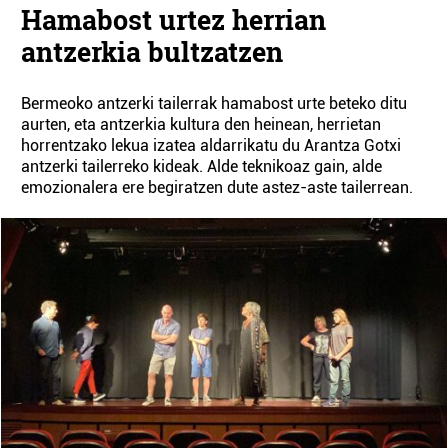
Hamabost urtez herrian
antzerkia bultzatzen
Bermeoko antzerki tailerrak hamabost urte beteko ditu
aurten, eta antzerkia kultura den heinean, herrietan
horrentzako lekua izatea aldarrikatu du Arantza Gotxi
antzerki tailerreko kideak. Alde teknikoaz gain, alde
emozionalera ere begiratzen dute astez-aste tailerrean.