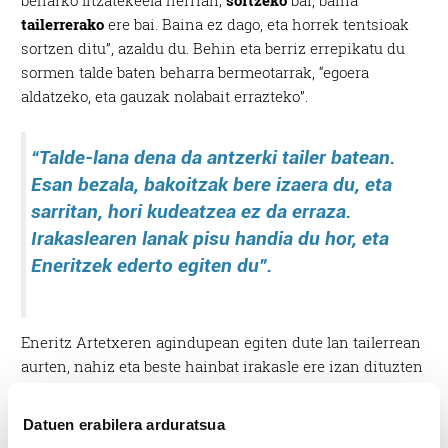
beharko litzatekeela herrian;
sortzeko
bai, baina
tailerrerako
ere bai. Baina ez dago, eta horrek tentsioak
sortzen ditu”, azaldu du. Behin eta berriz errepikatu du
sormen talde baten beharra bermeotarrak, “egoera
aldatzeko, eta gauzak nolabait errazteko”.
“Talde-lana dena da antzerki tailer batean.
Esan bezala, bakoitzak bere izaera du, eta
sarritan, hori kudeatzea ez da erraza.
Irakaslearen lanak pisu handia du hor, eta
Eneritzek ederto egiten du”.
Eneritz Artetxeren agindupean egiten dute lan tailerrean
aurten, nahiz eta beste hainbat irakasle ere izan dituzten
urte guztiotan. Ahotsa, gorputz adierazpena, lotsa
kentzea, eta beste hainbat dira horretan ikasten
Datuen erabilera arduratsua
dituztenak, “beti ere irakasleak prestatutako