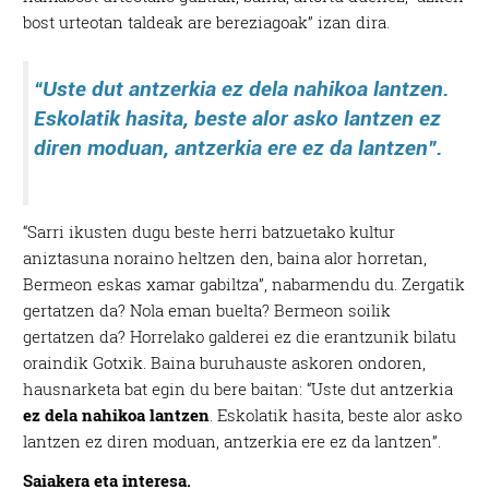
bost urteotan taldeak are bereziagoak” izan dira.
“Uste dut antzerkia ez dela nahikoa lantzen.
Eskolatik hasita, beste alor asko lantzen ez
diren moduan, antzerkia ere ez da lantzen”.
“Sarri ikusten dugu beste herri batzuetako kultur
aniztasuna noraino heltzen den, baina alor horretan,
Bermeon eskas xamar gabiltza”, nabarmendu du. Zergatik
gertatzen da? Nola eman buelta? Bermeon soilik
gertatzen da? Horrelako galderei ez die erantzunik bilatu
oraindik Gotxik. Baina buruhauste askoren ondoren,
hausnarketa bat egin du bere baitan: “Uste dut antzerkia
ez dela nahikoa lantzen
. Eskolatik hasita, beste alor asko
lantzen ez diren moduan, antzerkia ere ez da lantzen”.
Saiakera eta interesa.