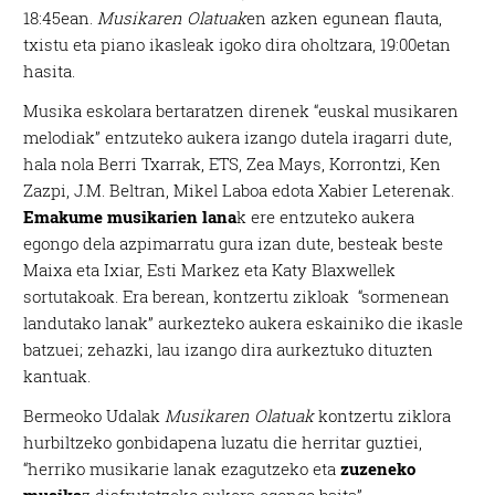
18:45ean.
Musikaren Olatuak
en azken egunean flauta,
txistu eta piano ikasleak igoko dira oholtzara, 19:00etan
hasita.
Musika eskolara bertaratzen direnek “euskal musikaren
melodiak” entzuteko aukera izango dutela iragarri dute,
hala nola Berri Txarrak, ETS, Zea Mays, Korrontzi, Ken
Zazpi, J.M. Beltran, Mikel Laboa edota Xabier Leterenak.
Emakume musikarien lana
k ere entzuteko aukera
egongo dela azpimarratu gura izan dute, besteak beste
Maixa eta Ixiar, Esti Markez eta Katy Blaxwellek
sortutakoak. Era berean, kontzertu zikloak “sormenean
landutako lanak” aurkezteko aukera eskainiko die ikasle
batzuei; zehazki, lau izango dira aurkeztuko dituzten
kantuak.
Bermeoko Udalak
Musikaren Olatuak
kontzertu ziklora
hurbiltzeko gonbidapena luzatu die herritar guztiei,
“herriko musikarie lanak ezagutzeko eta
zuzeneko