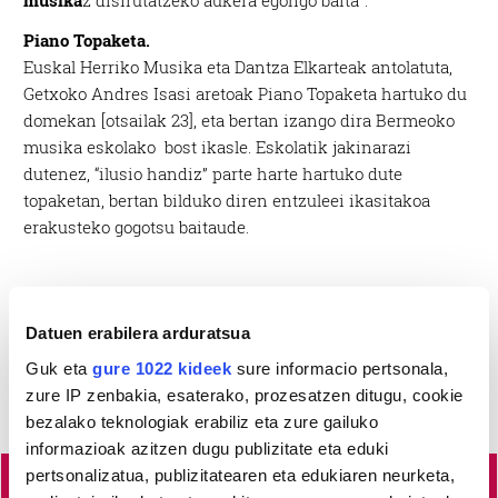
musika
z disfrutatzeko aukera egongo baita”.
Piano Topaketa.
Euskal Herriko Musika eta Dantza Elkarteak antolatuta,
Getxoko Andres Isasi aretoak Piano Topaketa hartuko du
domekan [otsailak 23], eta bertan izango dira Bermeoko
musika eskolako bost ikasle. Eskolatik jakinarazi
dutenez, “ilusio handiz” parte harte hartuko dute
topaketan, bertan bilduko diren entzuleei ikasitakoa
erakusteko gogotsu baitaude.
Datuen erabilera arduratsua
Guk eta
gure 1022 kideek
sure informacio pertsonala,
zure IP zenbakia, esaterako, prozesatzen ditugu, cookie
bezalako teknologiak erabiliz eta zure gailuko
informazioak azitzen dugu publizitate eta eduki
pertsonalizatua, publizitatearen eta edukiaren neurketa,