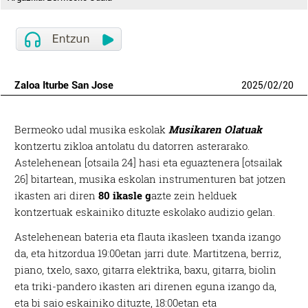
Zaloa Iturbe San Jose
2025
/
02
/
20
Bermeoko udal musika eskolak
Musikaren Olatuak
kontzertu zikloa antolatu du datorren asterarako.
Astelehenean [otsaila 24] hasi eta eguaztenera [otsailak
26] bitartean, musika eskolan instrumenturen bat jotzen
ikasten ari diren
80 ikasle g
azte zein helduek
kontzertuak eskainiko dituzte eskolako audizio gelan.
Astelehenean bateria eta flauta ikasleen txanda izango
da, eta hitzordua 19:00etan jarri dute. Martitzena, berriz,
piano, txelo, saxo, gitarra elektrika, baxu, gitarra, biolin
eta triki-pandero ikasten ari direnen eguna izango da,
eta bi saio eskainiko dituzte, 18:00etan eta