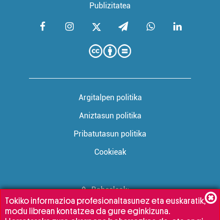
Publizitatea
Argitalpen politika
Aniztasun politika
Pribatutasun politika
Cookieak
Babesleak:
Tokiko informazioa profesionaltasunez eta euskaratik,
modu librean kontatzea da gure eginkizuna.