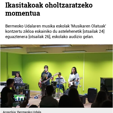
Ikasitakoak oholtzaratzeko
momentua
Bermeoko Udalaren musika eskolak 'Musikaren Olatuak'
kontzertu zikloa eskainiko du astelehenetik [otsailak 24]
eguaztenera [otsailak 26], eskolako audizio gelan.
Argazkia: Bermeoko Udala