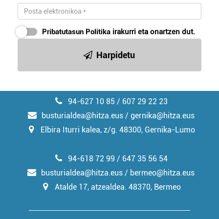
Pribatutasun Politika
irakurri eta onartzen dut.
Harpidetu
94-627 10 85 / 607 29 22 23
busturialdea@hitza.eus / gernika@hitza.eus
Elbira Iturri kalea, z/g. 48300, Gernika-Lumo
94-618 72 99 / 647 35 56 54
busturialdea@hitza.eus / bermeo@hitza.eus
Atalde 17, atzealdea. 48370, Bermeo