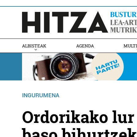
ALBISTEAK
AGENDA
MULT
INGURUMENA
Ordorikako lur
baso bihurtzek