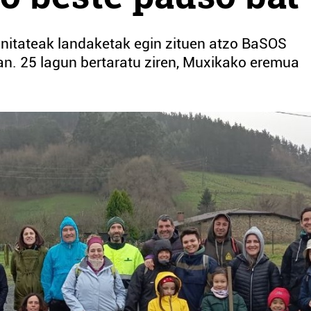
unitateak landaketak egin zituen atzo BaSOS
an. 25 lagun bertaratu ziren, Muxikako eremua