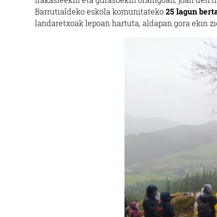
Barrutialdeko eskola komunitateko
25 lagun bert
landaretxoak lepoan hartuta, aldapan gora ekin zi