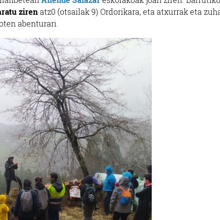
aratu ziren
atz0 (otsailak 9) Ordorikara, eta atxurrak eta zuh
oten abenturari.