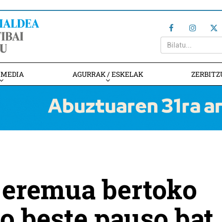
IMEDIA
AGURRAK / ESKELAK
ZERBITZ
 eremua bertoko
o beste pauso bat