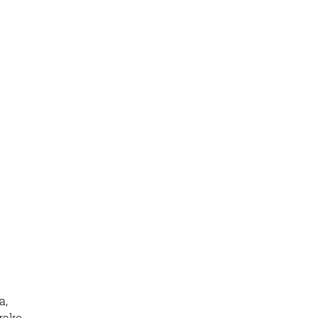
a,
rako,