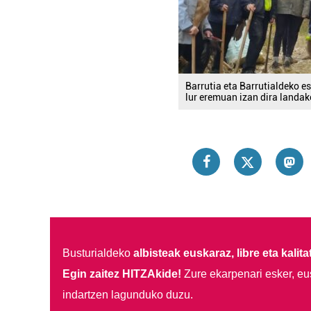
Barrutia eta Barrutialdeko 
lur eremuan izan dira landak
Busturialdeko
albisteak euskaraz, libre eta kalita
Egin zaitez HITZAkide!
Zure ekarpenari esker, eu
indartzen lagunduko duzu.