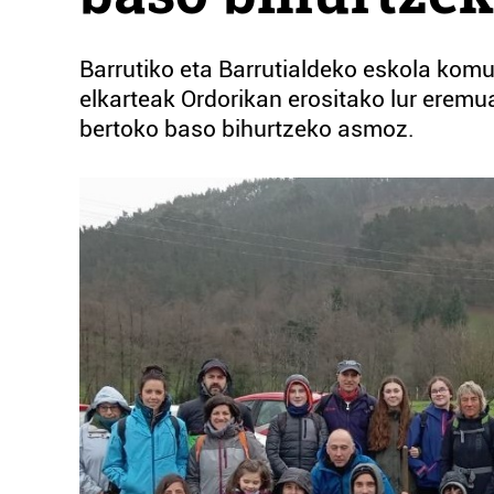
Barrutiko eta Barrutialdeko eskola kom
elkarteak Ordorikan erositako lur eremu
bertoko baso bihurtzeko asmoz.