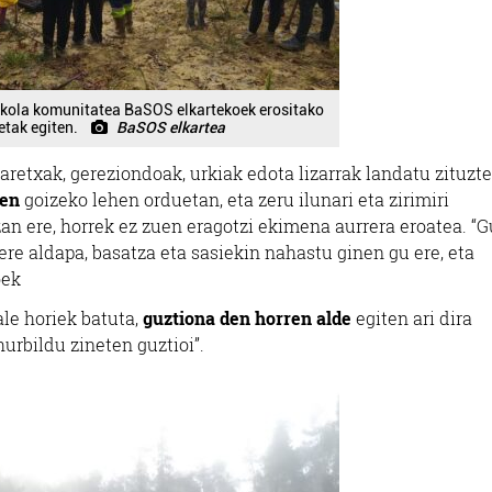
eskola komunitatea BaSOS elkartekoek erositako
etak egiten.
BaSOS elkartea
retxak, gereziondoak, urkiak edota lizarrak landatu zituzte
ren
goizeko lehen orduetan, eta zeru ilunari eta zirimiri
zan ere, horrek ez zuen eragotzi ekimena aurrera eroatea. “G
re aldapa, basatza eta sasiekin nahastu ginen gu ere, eta
oek
ale horiek batuta,
guztiona den horren alde
egiten ari dira
hurbildu zineten guztioi”.