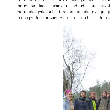
harizti bat dago, akasiak ere badaude, baina eukali
horretako goiko bi hektareetan landaketak egin gu
baina jendea kontzientziatu eta baso hori bidera