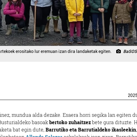
rtekoek erositako lur eremuan izan dira landaketak egiten.
BaSOS
202
eginez, mundua alda dezake. Esaera horri segika lan egiten d
, Busturialdeko basoak
bertoko zuhaitzez
bete gura dituzte. H
aketa bat egin dute,
Barrutiko eta Barrutialdeko ikasleekin
,
hilanbetean
Allende Salazar
eskolakoak joan ziren. Barrutiko