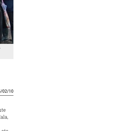
5
/
02
/
10
ute
ala,
 eta