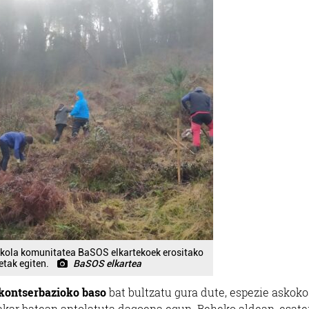
eskola komunitatea BaSOS elkartekoek erositako
etak egiten.
BaSOS elkartea
kontserbazioko baso
bat bultzatu gura dute, espezie askoko
bakar batean antolatuta dagoena egun. Beheko aldean, esate