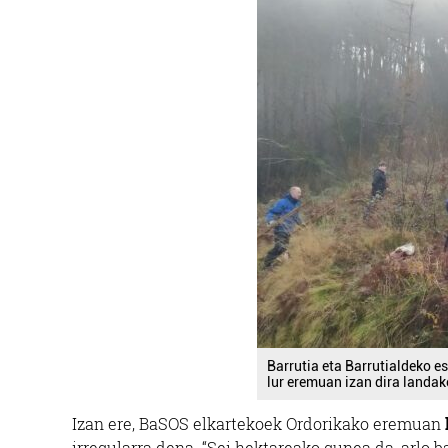
Barrutia eta Barrutialdeko 
lur eremuan izan dira landak
Izan ere, BaSOS elkartekoek Ordorikako eremuan
irregularra dena. “Sei hektareako gunea da, arlo 