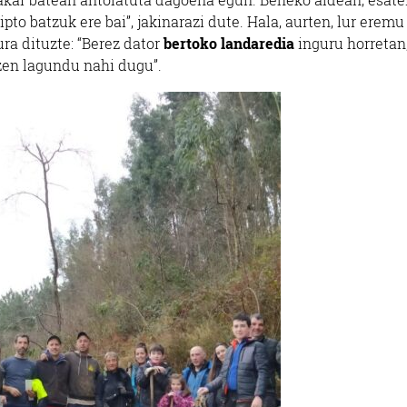
pto batzuk ere bai”, jakinarazi dute. Hala, aurten, lur eremu
ra dituzte: “Berez dator
bertoko landaredia
inguru horretan
tzen lagundu nahi dugu”.