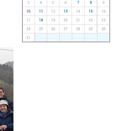
3
4
5
6
7
8
9
10
11
12
13
14
15
16
17
18
19
20
21
22
23
24
25
26
27
28
29
30
31
1
2
3
4
5
6