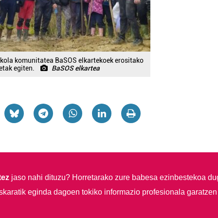
eskola komunitatea BaSOS elkartekoek erositako
etak egiten.
BaSOS elkartea
tez
jaso nahi dituzu?
Horretarako zure babesa ezinbestekoa du
skaratik eginda dagoen tokiko informazio profesionala garatzen