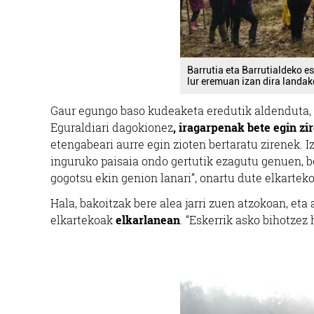
Barrutia eta Barrutialdeko 
lur eremuan izan dira landak
Gaur egungo baso kudeaketa eredutik aldenduta, a
Eguraldiari dagokionez
, iragarpenak bete egin zi
etengabeari aurre egin zioten bertaratu zirenek. I
inguruko paisaia ondo gertutik ezagutu genuen, be
gogotsu ekin genion lanari”, onartu dute elkartek
Hala, bakoitzak bere alea jarri zuen atzokoan, eta 
elkartekoak
elkarlanean
. “Eskerrik asko bihotzez 