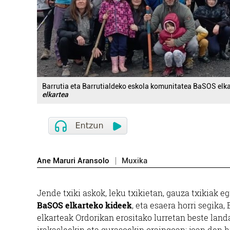
Barrutia eta Barrutialdeko eskola komunitatea BaSOS elka
elkartea
Ane Maruri Aransolo
Muxika
Jende txiki askok, leku txikietan, gauza txikiak 
BaSOS elkarteko kideek
, eta esaera horri segika
elkarteak Ordorikan erositako lurretan beste land
irakasleekin eta gurasoekin oraingoan; joan den 