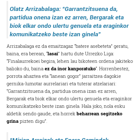
Olatz Arrizabalaga: “Garrantzitsuena da,
partidua onena izan ez arren, Bergarak eta
biok elkar ondo ulertu genuela eta eraginkor
komunikatzeko beste izan ginela”
Arrizabalaga ez da emaitzagaz “batere asebeteta” geratu,
baina, era berean, “
lasai
” hartu dute Urrezko Liga:
“Finalaurrekoei begira, lehen lau bikoteen ordena jakiteko
balioko du, baina
ez da inor kanporatuko
“. Horrenbestez,
porrota ahaztea eta “lanean gogor” jarraitzea dagokie
gernika-lumotar aurrelariari eta tuterar atzelariari:
“Garrantzitsuena da, partidua onena izan ez arren,
Bergarak eta biok elkar ondo ulertu genuela eta eraginkor
komunikatzeko beste izan ginela. Hala joko, nola esku
aldetik sendo gaude, eta horrek
beharrean segitzeko
grina
pizten digu”.