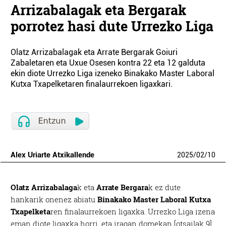
Arrizabalagak eta Bergarak
porrotez hasi dute Urrezko Liga
Olatz Arrizabalagak eta Arrate Bergarak Goiuri
Zabaletaren eta Uxue Osesen kontra 22 eta 12 galduta
ekin diote Urrezko Liga izeneko Binakako Master Laboral
Kutxa Txapelketaren finalaurrekoen ligaxkari.
Alex Uriarte Atxikallende
2025
/
02
/
10
Olatz Arrizabalaga
k eta
Arrate Bergara
k ez dute
hankarik onenez abiatu
Binakako Master Laboral Kutxa
Txapelketa
ren finalaurrekoen ligaxka. Urrezko Liga izena
eman diote ligaxka horri, eta iragan domekan [otsailak 9]