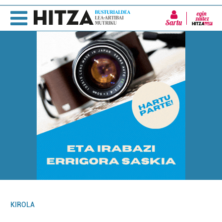
Sartu
KIROLA