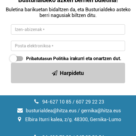
Busturialdeko azken berrien buletina!
Buletina barikuetan bidaltzen da, eta Busturialdeko asteko
berri nagusiak biltzen ditu.
Pribatutasun Politika
irakurri eta onartzen dut.
Harpidetu
94-627 10 85 / 607 29 22 23
busturialdea@hitza.eus / gernika@hitza.eus
Elbira Iturri kalea, z/g. 48300, Gernika-Lumo