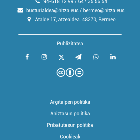
94-618 72 99 / 647 35 56 54
busturialdea@hitza.eus / bermeo@hitza.eus
Atalde 17, atzealdea. 48370, Bermeo
Publizitatea
Argitalpen politika
Aniztasun politika
Pribatutasun politika
Cookieak