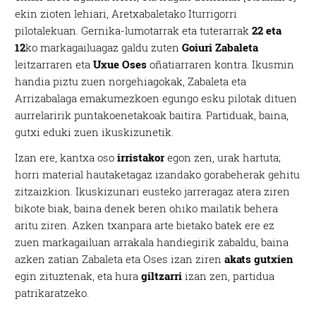
ekin zioten lehiari, Aretxabaletako Iturrigorri
pilotalekuan. Gernika-lumotarrak eta tuterarrak
22 eta
12
ko markagailuagaz galdu zuten
Goiuri Zabaleta
leitzarraren eta
Uxue Oses
oñatiarraren kontra. Ikusmin
handia piztu zuen norgehiagokak, Zabaleta eta
Arrizabalaga emakumezkoen egungo esku pilotak dituen
aurrelaririk puntakoenetakoak baitira. Partiduak, baina,
gutxi eduki zuen ikuskizunetik.
Izan ere, kantxa oso
irristakor
egon zen, urak hartuta;
horri material hautaketagaz izandako gorabeherak gehitu
zitzaizkion. Ikuskizunari eusteko jarreragaz atera ziren
bikote biak, baina denek beren ohiko mailatik behera
aritu ziren. Azken txanpara arte bietako batek ere ez
zuen markagailuan arrakala handiegirik zabaldu, baina
azken zatian Zabaleta eta Oses izan ziren
akats gutxien
egin zituztenak, eta hura
giltzarri
izan zen, partidua
patrikaratzeko.