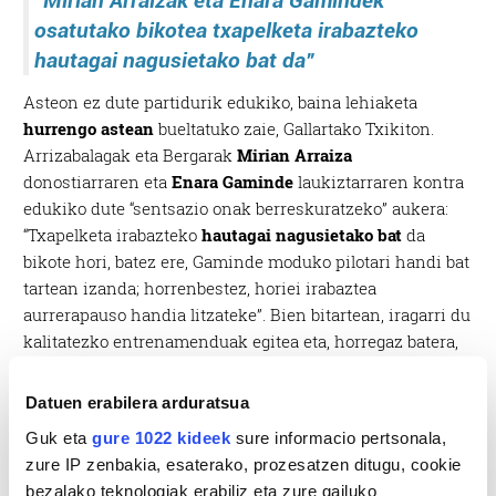
“Mirian Arraizak eta Enara Gamindek
osatutako bikotea txapelketa irabazteko
hautagai nagusietako bat da”
Asteon ez dute partidurik edukiko, baina lehiaketa
hurrengo astean
bueltatuko zaie, Gallartako Txikiton.
Arrizabalagak eta Bergarak
Mirian Arraiza
donostiarraren eta
Enara Gaminde
laukiztarraren kontra
edukiko dute “sentsazio onak berreskuratzeko” aukera:
“Txapelketa irabazteko
hautagai nagusietako bat
da
bikote hori, batez ere, Gaminde moduko pilotari handi bat
tartean izanda; horrenbestez, horiei irabaztea
aurrerapauso handia litzateke”. Bien bitartean, iragarri du
kalitatezko entrenamenduak egitea eta, horregaz batera,
eskuei “atseden apur bat” ematea duela buruan.
Datuen erabilera arduratsua
Guk eta
gure 1022 kideek
sure informacio pertsonala,
zure IP zenbakia, esaterako, prozesatzen ditugu, cookie
bezalako teknologiak erabiliz eta zure gailuko