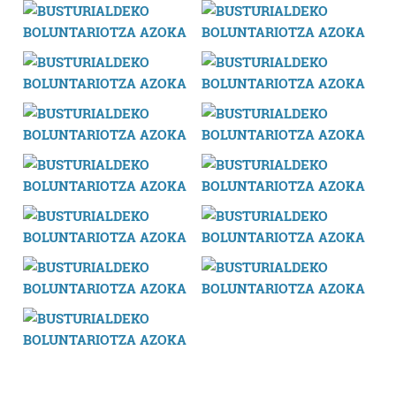
Bazkide batzuek ez dizute baimenik eskatzen, eta beren
interes komertzial legitimoetan babesten dira. Ikusi gure
bazkideen zerrenda, beren ustez zein helburutarako
duten interes legitimoa eta horren aurka nola egin
dezakezun ikusteko.
Lortu zure datu pertsonalak prozesatzeko moduari
buruzko informazio gehiago eta ezarri zure lehentasunak
datuen atalean. Edozein unetan alda edo ken dezakezu
zure baimena Cookieen adierazpenean.
Webgune honek cookie propioak eta hirugarrenen cookie-
fitxategiak erabiltzen ditu. Zure esperientzia eta
zerbitzuak hobetzeko asmoz, cookie teknologiaz
baliatzen gara. Ohar hau onartuz gero, teknologia hori
erabiltzeko baimen esplizitua ematen diguzu.
Gehiago
irakurri