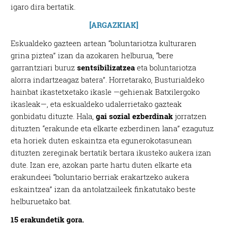
igaro dira bertatik.
[ARGAZKIAK]
Eskualdeko gazteen artean “boluntariotza kulturaren
grina piztea” izan da azokaren helburua, “bere
garrantziari buruz
sentsibilizatzea
eta boluntariotza
alorra indartzeagaz batera”. Horretarako, Busturialdeko
hainbat ikastetxetako ikasle —gehienak Batxilergoko
ikasleak—, eta eskualdeko udalerrietako gazteak
gonbidatu dituzte. Hala,
gai sozial ezberdinak
jorratzen
dituzten “erakunde eta elkarte ezberdinen lana” ezagutuz
eta horiek duten eskaintza eta egunerokotasunean
dituzten zereginak bertatik bertara ikusteko aukera izan
dute. Izan ere, azokan parte hartu duten elkarte eta
erakundeei “boluntario berriak erakartzeko aukera
eskaintzea” izan da antolatzaileek finkatutako beste
helburuetako bat.
15 erakundetik gora.