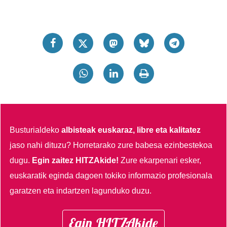
Busturialdeko
albisteak euskaraz, libre eta kalitatez
jaso nahi dituzu?
Horretarako zure babesa ezinbestekoa
dugu.
Egin zaitez HITZAkide!
Zure ekarpenari esker,
euskaratik eginda dagoen tokiko informazio profesionala
garatzen eta indartzen lagunduko duzu.
Egin HITZAkide