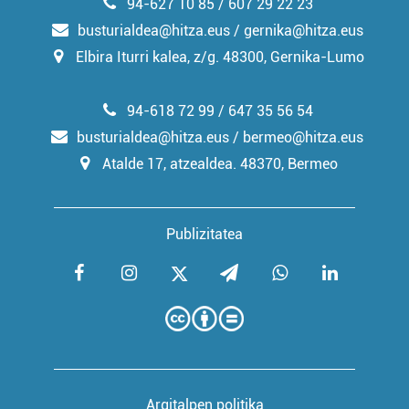
94-627 10 85 / 607 29 22 23
busturialdea@hitza.eus / gernika@hitza.eus
Elbira Iturri kalea, z/g. 48300, Gernika-Lumo
94-618 72 99 / 647 35 56 54
busturialdea@hitza.eus / bermeo@hitza.eus
Atalde 17, atzealdea. 48370, Bermeo
Publizitatea
Argitalpen politika