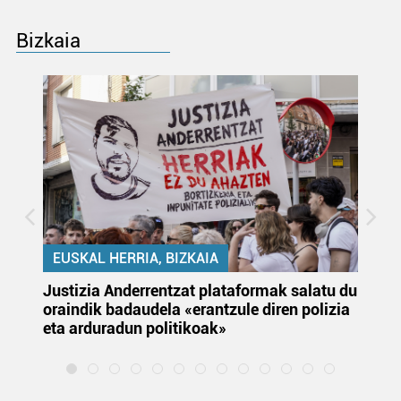
Bizkaia
EUSKAL HERRIA, BIZKAIA
Justizia Anderrentzat plataformak salatu du
Eu
oraindik badaudela «erantzule diren polizia
‘E
eta arduradun politikoak»