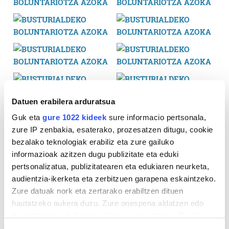
Datuen erabilera arduratsua
Guk eta
gure 1022 kideek
sure informacio pertsonala,
zure IP zenbakia, esaterako, prozesatzen ditugu, cookie
bezalako teknologiak erabiliz eta zure gailuko
informazioak azitzen dugu publizitate eta eduki
pertsonalizatua, publizitatearen eta edukiaren neurketa,
audientzia-ikerketa eta zerbitzuen garapena eskaintzeko.
Zure datuak nork eta zertarako erabiltzen dituen
hautatzeko aukera duzu. Zure onespena aldatzen edo
deuseztatzen ahal duzu edozein momentutan, Cookie
deklaraziotik edo Privacy triggerean klikatuz.