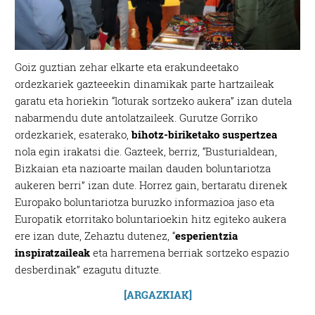
Goiz guztian zehar elkarte eta erakundeetako
ordezkariek gazteeekin dinamikak parte hartzaileak
garatu eta horiekin “loturak sortzeko aukera” izan dutela
nabarmendu dute antolatzaileek. Gurutze Gorriko
ordezkariek, esaterako,
bihotz-biriketako suspertzea
nola egin irakatsi die. Gazteek, berriz, “Busturialdean,
Bizkaian eta nazioarte mailan dauden boluntariotza
aukeren berri” izan dute. Horrez gain, bertaratu direnek
Europako boluntariotza buruzko informazioa jaso eta
Europatik etorritako boluntarioekin hitz egiteko aukera
ere izan dute, Zehaztu dutenez, “
esperientzia
inspiratzaileak
eta harremena berriak sortzeko espazio
desberdinak” ezagutu dituzte.
[ARGAZKIAK]