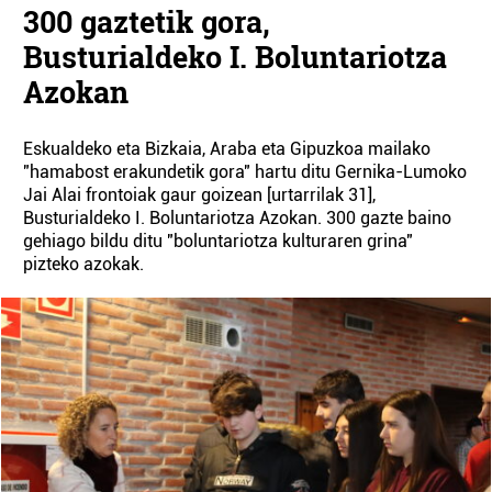
300 gaztetik gora,
Busturialdeko I. Boluntariotza
Azokan
Eskualdeko eta Bizkaia, Araba eta Gipuzkoa mailako
"hamabost erakundetik gora" hartu ditu Gernika-Lumoko
Jai Alai frontoiak gaur goizean [urtarrilak 31],
Busturialdeko I. Boluntariotza Azokan. 300 gazte baino
gehiago bildu ditu "boluntariotza kulturaren grina"
pizteko azokak.