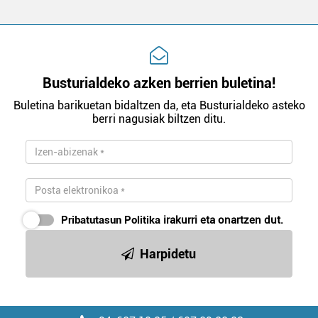
Busturialdeko azken berrien buletina!
Buletina barikuetan bidaltzen da, eta Busturialdeko asteko
berri nagusiak biltzen ditu.
Pribatutasun Politika
irakurri eta onartzen dut.
Harpidetu