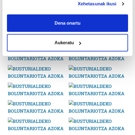
Xehetasunak ikusi
If you allow, we would also like to:
Collect information about your geographical
Dena onartu
location which can be accurate to within several
meters
Aukeratu
Identify your device by actively scanning it for
specific characteristics (fingerprinting)
Find out more about how your personal data is processed
and set your preferences in the
details section
.
Guk eta gure bazkideek zure datu pertsonalak
prozesatzen ditugu, zure IP zenbakia, besteak beste,
teknologia erabiliz, cookieak adibidez, iragarki eta eduki
pertsonalizatuak eskaintzeko, iragarkiak eta edukia
neurtzeko, jendeari buruzko informazioa biltzeko eta
produktuak garatzeko. Zure datuak nork eta zertarako
erabiltzen dituen hauta dezakezu.