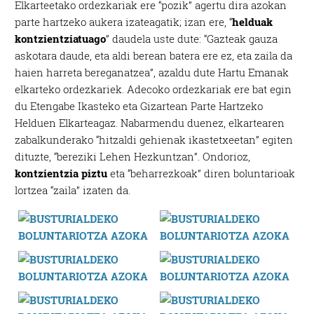
Elkarteetako ordezkariak ere “pozik” agertu dira azokan
parte hartzeko aukera izateagatik; izan ere, “
helduak
kontzientziatuago
” daudela uste dute: “Gazteak gauza
askotara daude, eta aldi berean batera ere ez, eta zaila da
haien harreta bereganatzea”, azaldu dute Hartu Emanak
elkarteko ordezkariek. Adecoko ordezkariak ere bat egin
du Etengabe Ikasteko eta Gizartean Parte Hartzeko
Helduen Elkarteagaz. Nabarmendu duenez, elkartearen
zabalkunderako “hitzaldi gehienak ikastetxeetan” egiten
dituzte, “bereziki Lehen Hezkuntzan”. Ondorioz,
kontzientzia piztu
eta “beharrezkoak” diren boluntarioak
lortzea “zaila” izaten da.