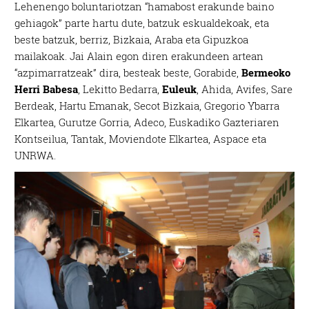
Lehenengo boluntariotzan “hamabost erakunde baino
gehiagok” parte hartu dute, batzuk eskualdekoak, eta
beste batzuk, berriz, Bizkaia, Araba eta Gipuzkoa
mailakoak. Jai Alain egon diren erakundeen artean
“azpimarratzeak” dira, besteak beste, Gorabide,
Bermeoko
Herri Babesa
, Lekitto Bedarra,
Euleuk
, Ahida, Avifes, Sare
Berdeak, Hartu Emanak, Secot Bizkaia, Gregorio Ybarra
Elkartea, Gurutze Gorria, Adeco, Euskadiko Gazteriaren
Kontseilua, Tantak, Moviendote Elkartea, Aspace eta
UNRWA.