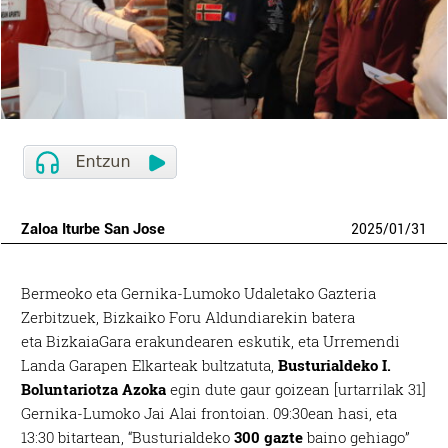
Zaloa Iturbe San Jose
2025
/
01
/
31
Bermeoko eta Gernika-Lumoko Udaletako Gazteria
Zerbitzuek
,
Bizkaiko Foru Aldundiarekin
batera
eta
BizkaiaGara erakundearen eskutik, eta Urremendi
Landa Garapen Elkarteak bultzatuta,
Busturialdeko I.
Boluntariotza Azoka
egin dute gaur goizean [urtarrilak 31]
Gernika-Lumoko Jai Alai frontoian. 09:30ean hasi, eta
13:30 bitartean, “Busturialdeko
300 gazte
baino gehiago”