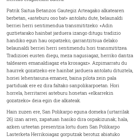
Patrik Saitua Betanzos Gautegiz Arteagako alkatearen
berbetan, «asteburu oso bat» antolatu dute, belaunaldi
berriei herri sentimendua transmititzeko: «Adin
guztietarako hainbat jarduera izango ditugu tradizio
handiko egun hau ospatzeko, garrantzitsua delako
belaunaldi berriei herri sentimendu hori transmititzea.
Tradizioei eusten diegu, meza nagusiagaz, herriko dantza
taldearen emanaldiagaz eta krosagaz». Azpimarratu du
haurrek gozatzeko ere hainbat jarduera antolatu dituztela,
horiei lehentasuna emanez, baina pilota zein pala
partiduak ere ez dira faltako sanpolikarpoetan. Hori
horrela, herritarrei asteburu honetan «elkarrekin
gozatzeko» deia egin die alkateak.
Hain zuzen ere, San Polikarpo eguna domeka (urtarrilak
26) izan arren, zapatuan hasiko dira ospakizunak; hala,
azken urteetan presentzia lortu duen San Polikarpo
Lasterketa Herrikoiagaz gorputzak berotuz abiatuko