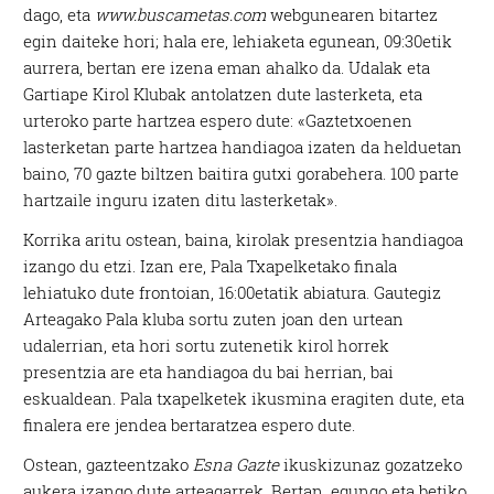
dago, eta
www.buscametas.com
webgunearen bitartez
egin daiteke hori; hala ere, lehiaketa egunean, 09:30etik
aurrera, bertan ere izena eman ahalko da. Udalak eta
Gartiape Kirol Klubak antolatzen dute lasterketa, eta
urteroko parte hartzea espero dute: «Gaztetxoenen
lasterketan parte hartzea handiagoa izaten da helduetan
baino, 70 gazte biltzen baitira gutxi gorabehera. 100 parte
hartzaile inguru izaten ditu lasterketak».
Korrika aritu ostean, baina, kirolak presentzia handiagoa
izango du etzi. Izan ere, Pala Txapelketako finala
lehiatuko dute frontoian, 16:00etatik abiatura. Gautegiz
Arteagako Pala kluba sortu zuten joan den urtean
udalerrian, eta hori sortu zutenetik kirol horrek
presentzia are eta handiagoa du bai herrian, bai
eskualdean. Pala txapelketek ikusmina eragiten dute, eta
finalera ere jendea bertaratzea espero dute.
Ostean, gazteentzako
Esna Gazte
ikuskizunaz gozatzeko
aukera izango dute arteagarrek. Bertan, egungo eta betiko