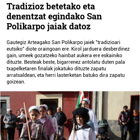
Tradizioz betetako eta
denentzat egindako San
Polikarpo jaiak datoz
Gautegiz Arteagako San Polikarpo jaiek "tradizioari
eutsiko" diote oraingoan ere. Kirol jarduera desberdinez
gain, umeek gozatzeko hainbat aukera ere eskainiko
dituzte. Besteak beste, bigarrenez antolatu duten pala
txapelketaren finalak jokatuko dituzte zapatu
arratsaldean, eta herri lasterketan batuko dira zapatu
goizean.