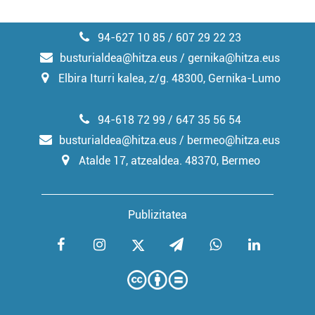
94-627 10 85 / 607 29 22 23
busturialdea@hitza.eus / gernika@hitza.eus
Elbira Iturri kalea, z/g. 48300, Gernika-Lumo
94-618 72 99 / 647 35 56 54
busturialdea@hitza.eus / bermeo@hitza.eus
Atalde 17, atzealdea. 48370, Bermeo
Publizitatea