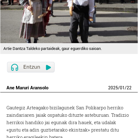
Artie Dantza Taldeko partaideak, gaur eguerdiko saioan.
Ane Maruri Aransolo
2025
/
01
/
22
Gautegiz Arteagako bizilagunek San Polikarpo herriko
zaindariaren jaiak ospatuko dituzte asteburuan. Tradizio
herrikoi handiko jai egunak dira hauek, eta udalak
«gustu eta adin guztietarako ekintzak» prestatu ditu
herriko eragileekin batera.