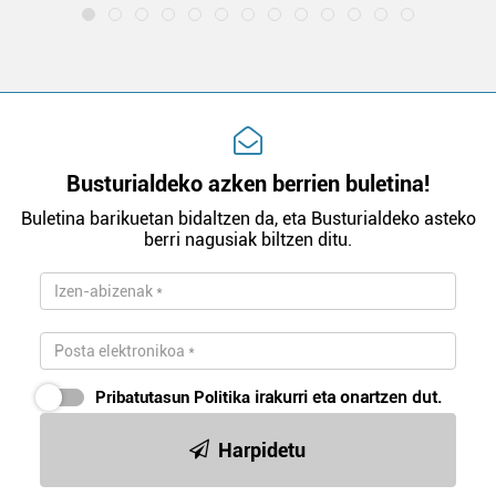
Busturialdeko azken berrien buletina!
Buletina barikuetan bidaltzen da, eta Busturialdeko asteko
berri nagusiak biltzen ditu.
Pribatutasun Politika
irakurri eta onartzen dut.
Harpidetu