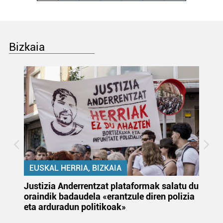
Bizkaia
EUSKAL HERRIA, BIZKAIA
Justizia Anderrentzat plataformak salatu du
Eu
oraindik badaudela «erantzule diren polizia
‘E
eta arduradun politikoak»