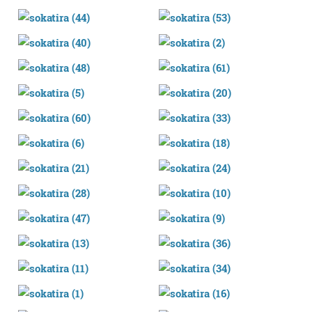
interes komertzial legitimoetan babesten dira. Ikusi gure
bazkideen zerrenda, beren ustez zein helburutarako
duten interes legitimoa eta horren aurka nola egin
dezakezun ikusteko.
Lortu zure datu pertsonalak prozesatzeko moduari
buruzko informazio gehiago eta ezarri zure lehentasunak
datuen atalean. Edozein unetan alda edo ken dezakezu
zure baimena Cookieen adierazpenean.
Webgune honek cookie propioak eta hirugarrenen cookie-
fitxategiak erabiltzen ditu. Zure esperientzia eta
zerbitzuak hobetzeko asmoz, cookie teknologiaz
baliatzen gara. Ohar hau onartuz gero, teknologia hori
erabiltzeko baimen esplizitua ematen diguzu.
Gehiago
irakurri