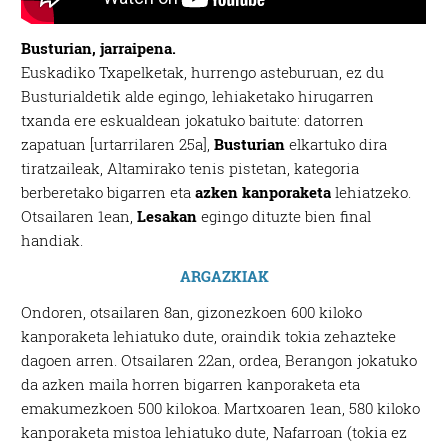
Busturian, jarraipena.
Euskadiko Txapelketak, hurrengo asteburuan, ez du
Busturialdetik alde egingo, lehiaketako hirugarren
txanda ere eskualdean jokatuko baitute: datorren
zapatuan [urtarrilaren 25a],
Busturian
elkartuko dira
tiratzaileak, Altamirako tenis pistetan, kategoria
berberetako bigarren eta
azken kanporaketa
lehiatzeko.
Otsailaren 1ean,
Lesakan
egingo dituzte bien final
handiak.
ARGAZKIAK
Ondoren, otsailaren 8an, gizonezkoen 600 kiloko
kanporaketa lehiatuko dute, oraindik tokia zehazteke
dagoen arren. Otsailaren 22an, ordea, Berangon jokatuko
da azken maila horren bigarren kanporaketa eta
emakumezkoen 500 kilokoa. Martxoaren 1ean, 580 kiloko
kanporaketa mistoa lehiatuko dute, Nafarroan (tokia ez