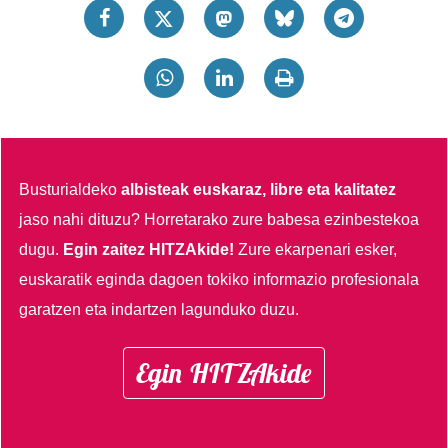
Busturialdeko
albisteak euskaraz, libre eta kalitatez
jaso nahi dituzu?
Horretarako zure babesa ezinbestekoa
dugu.
Egin zaitez HITZAkide!
Zure ekarpenari esker,
euskaratik eginda dagoen tokiko informazio profesionala
garatzen eta indartzen lagunduko duzu.
Egin HITZAkide