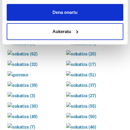
If you allow, we would also like to:
Collect information about your geographical
Dena onartu
location which can be accurate to within several
meters
Aukeratu
Identify your device by actively scanning it for
specific characteristics (fingerprinting)
Find out more about how your personal data is processed
and set your preferences in the
details section
.
Guk eta gure bazkideek zure datu pertsonalak
prozesatzen ditugu, zure IP zenbakia, besteak beste,
teknologia erabiliz, cookieak adibidez, iragarki eta eduki
pertsonalizatuak eskaintzeko, iragarkiak eta edukia
neurtzeko, jendeari buruzko informazioa biltzeko eta
produktuak garatzeko. Zure datuak nork eta zertarako
erabiltzen dituen hauta dezakezu.
Bazkide batzuek ez dizute baimenik eskatzen, eta beren