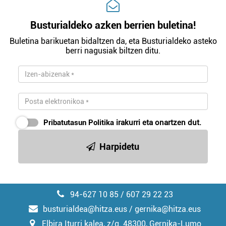
Busturialdeko azken berrien buletina!
Buletina barikuetan bidaltzen da, eta Busturialdeko asteko
berri nagusiak biltzen ditu.
Pribatutasun Politika
irakurri eta onartzen dut.
Harpidetu
94-627 10 85 / 607 29 22 23
busturialdea@hitza.eus / gernika@hitza.eus
Elbira Iturri kalea, z/g. 48300, Gernika-Lumo