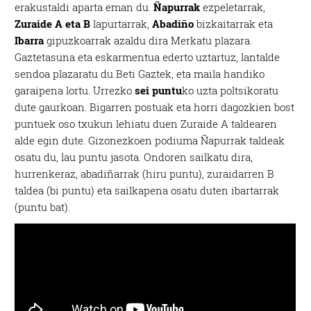
erakustaldi aparta eman du.
Ñapurrak
ezpeletarrak,
Zuraide A eta B
lapurtarrak,
Abadiño
bizkaitarrak eta
Ibarra
gipuzkoarrak azaldu dira Merkatu plazara.
Gaztetasuna eta eskarmentua ederto uztartuz, lantalde
sendoa plazaratu du Beti Gaztek, eta maila handiko
garaipena lortu. Urrezko
sei puntu
ko uzta poltsikoratu
dute gaurkoan. Bigarren postuak eta horri dagozkien bost
puntuek oso txukun lehiatu duen Zuraide A taldearen
alde egin dute. Gizonezkoen podiuma Ñapurrak taldeak
osatu du, lau puntu jasota. Ondoren sailkatu dira,
hurrenkeraz, abadiñarrak (hiru puntu), zuraidarren B
taldea (bi puntu) eta sailkapena osatu duten ibartarrak
(puntu bat).