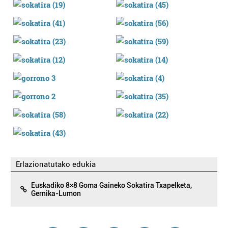
Erlazionatutako edukia
Euskadiko 8×8 Goma Gaineko Sokatira Txapelketa,
Gernika-Lumon