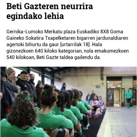
Beti Gazteren neurrira
egindako lehia
Gernika-Lumoko Merkatu plaza Euskadiko 8X8 Goma
Gaineko Sokatira Txapelketaren bigarren jardunaldiaren
agertoki bihurtu da gaur [urtarrilak 18]. Hala
gizonezkoen 640 kiloko kategorian, nola emakumezkoen
540 kilokoan, Beti Gazte taldea gailendu da.