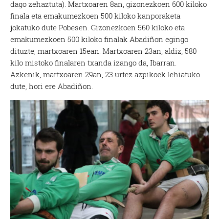
dago zehaztuta). Martxoaren 8an, gizonezkoen 600 kiloko
finala eta emakumezkoen 500 kiloko kanporaketa
jokatuko dute Pobesen. Gizonezkoen 560 kiloko eta
emakumezkoen 500 kiloko finalak Abadiñon egingo
dituzte, martxoaren 15ean. Martxoaren 23an, aldiz, 580
kilo mistoko finalaren txanda izango da, Ibarran.
Azkenik, martxoaren 29an, 23 urtez azpikoek lehiatuko
dute, hori ere Abadiñon.