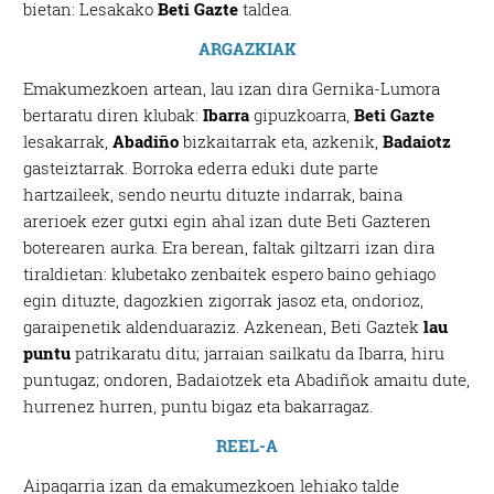
bietan: Lesakako
Beti Gazte
taldea.
ARGAZKIAK
Emakumezkoen artean, lau izan dira Gernika-Lumora
bertaratu diren klubak:
Ibarra
gipuzkoarra,
Beti Gazte
lesakarrak,
Abadiño
bizkaitarrak eta, azkenik,
Badaiotz
gasteiztarrak. Borroka ederra eduki dute parte
hartzaileek, sendo neurtu dituzte indarrak, baina
arerioek ezer gutxi egin ahal izan dute Beti Gazteren
boterearen aurka. Era berean, faltak giltzarri izan dira
tiraldietan: klubetako zenbaitek espero baino gehiago
egin dituzte, dagozkien zigorrak jasoz eta, ondorioz,
garaipenetik aldenduaraziz. Azkenean, Beti Gaztek
lau
puntu
patrikaratu ditu; jarraian sailkatu da Ibarra, hiru
puntugaz; ondoren, Badaiotzek eta Abadiñok amaitu dute,
hurrenez hurren, puntu bigaz eta bakarragaz.
REEL-A
Aipagarria izan da emakumezkoen lehiako talde