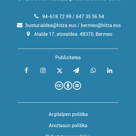
94-618 72 99 / 647 35 56 54
busturialdea@hitza.eus / bermeo@hitza.eus
Atalde 17, atzealdea. 48370, Bermeo
Publizitatea
Argitalpen politika
Aniztasun politika