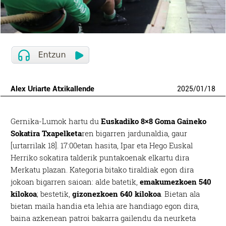
Alex Uriarte Atxikallende
2025
/
01
/
18
Gernika-Lumok hartu du
Euskadiko 8×8 Goma Gaineko
Sokatira Txapelketa
ren bigarren jardunaldia, gaur
[urtarrilak 18]. 17:00etan hasita, Ipar eta Hego Euskal
Herriko sokatira talderik puntakoenak elkartu dira
Merkatu plazan. Kategoria bitako tiraldiak egon dira
jokoan bigarren saioan: alde batetik,
emakumezkoen 540
kilokoa
; bestetik,
gizonezkoen 640 kilokoa
. Bietan ala
bietan maila handia eta lehia are handiago egon dira,
baina azkenean patroi bakarra gailendu da neurketa