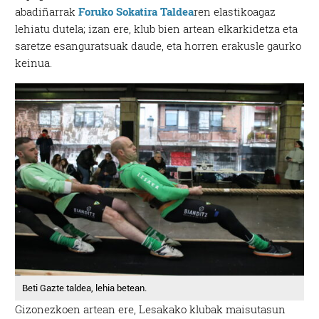
abadiñarrak
Foruko Sokatira Taldea
ren elastikoagaz
lehiatu dutela; izan ere, klub bien artean elkarkidetza eta
saretze esanguratsuak daude, eta horren erakusle gaurko
keinua.
Beti Gazte taldea, lehia betean.
Gizonezkoen artean ere, Lesakako klubak maisutasun