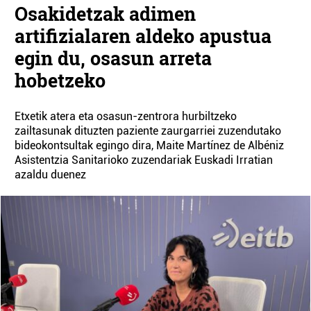
Osakidetzak adimen
artifizialaren aldeko apustua
egin du, osasun arreta
hobetzeko
Etxetik atera eta osasun-zentrora hurbiltzeko
zailtasunak dituzten paziente zaurgarriei zuzendutako
bideokontsultak egingo dira, Maite Martínez de Albéniz
Asistentzia Sanitarioko zuzendariak Euskadi Irratian
azaldu duenez