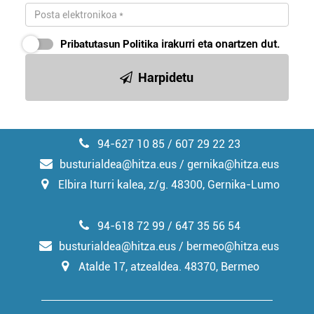
Pribatutasun Politika
irakurri eta onartzen dut.
Harpidetu
94-627 10 85 / 607 29 22 23
busturialdea@hitza.eus / gernika@hitza.eus
Elbira Iturri kalea, z/g. 48300, Gernika-Lumo
94-618 72 99 / 647 35 56 54
busturialdea@hitza.eus / bermeo@hitza.eus
Atalde 17, atzealdea. 48370, Bermeo