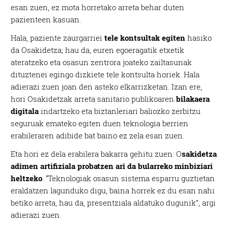
esan zuen, ez mota horretako arreta behar duten
pazienteen kasuan.
Hala, paziente zaurgarriei
tele kontsultak egiten
hasiko
da Osakidetza; hau da, euren egoeragatik etxetik
ateratzeko eta osasun zentrora joateko zailtasunak
dituztenei egingo dizkiete tele kontsulta horiek. Hala
adierazi zuen joan den asteko elkarrizketan. Izan ere,
hori Osakidetzak arreta sanitario publikoaren
bilakaera
digitala
indartzeko eta biztanleriari baliozko zerbitzu
seguruak emateko egiten duen teknologia berrien
erabileraren adibide bat baino ez zela esan zuen.
Eta hori ez dela erabilera bakarra gehitu zuen: O
sakidetza
adimen artifiziala probatzen ari da bularreko minbiziari
heltzeko
. “Teknologiak osasun sistema esparru guztietan
eraldatzen lagunduko digu, baina horrek ez du esan nahi
betiko arreta, hau da, presentziala aldatuko dugunik”, argi
adierazi zuen.