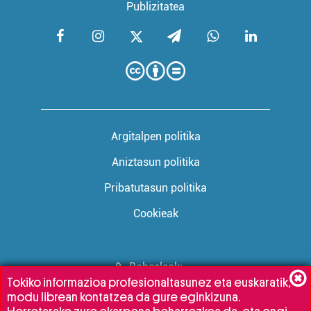
Publizitatea
Argitalpen politika
Aniztasun politika
Pribatutasun politika
Cookieak
Babesleak:
Tokiko informazioa profesionaltasunez eta euskaratik,
modu librean kontatzea da gure eginkizuna.