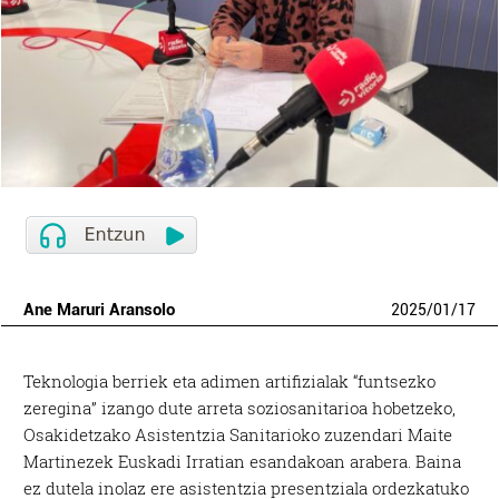
Ane Maruri Aransolo
2025
/
01
/
17
Teknologia berriek eta adimen artifizialak “funtsezko
zeregina” izango dute arreta soziosanitarioa hobetzeko,
Osakidetzako Asistentzia Sanitarioko zuzendari Maite
Martinezek Euskadi Irratian esandakoan arabera. Baina
ez dutela inolaz ere asistentzia presentziala ordezkatuko