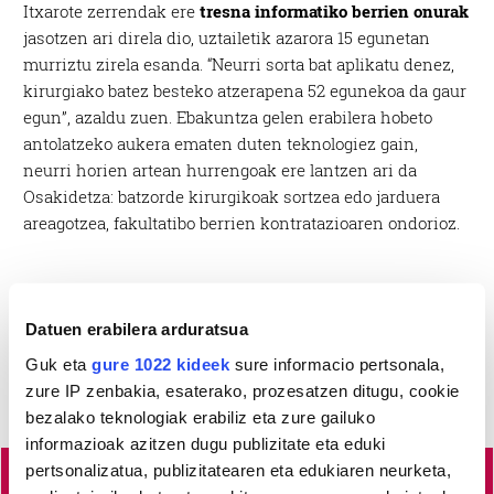
Itxarote zerrendak ere
tresna informatiko berrien onurak
jasotzen ari direla dio, uztailetik azarora 15 egunetan
murriztu zirela esanda. “Neurri sorta bat aplikatu denez,
kirurgiako batez besteko atzerapena 52 egunekoa da gaur
egun”, azaldu zuen. Ebakuntza gelen erabilera hobeto
antolatzeko aukera ematen duten teknologiez gain,
neurri horien artean hurrengoak ere lantzen ari da
Osakidetza: batzorde kirurgikoak sortzea edo jarduera
areagotzea, fakultatibo berrien kontratazioaren ondorioz.
Datuen erabilera arduratsua
Guk eta
gure 1022 kideek
sure informacio pertsonala,
zure IP zenbakia, esaterako, prozesatzen ditugu, cookie
bezalako teknologiak erabiliz eta zure gailuko
informazioak azitzen dugu publizitate eta eduki
pertsonalizatua, publizitatearen eta edukiaren neurketa,