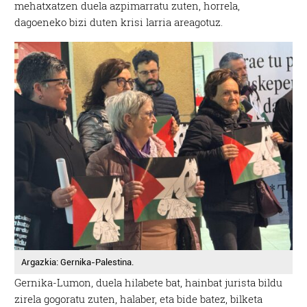
mehatxatzen duela azpimarratu zuten, horrela,
dagoeneko bizi duten krisi larria areagotuz.
Argazkia: Gernika-Palestina.
Gernika-Lumon, duela hilabete bat, hainbat jurista bildu
zirela gogoratu zuten, halaber, eta bide batez, bilketa