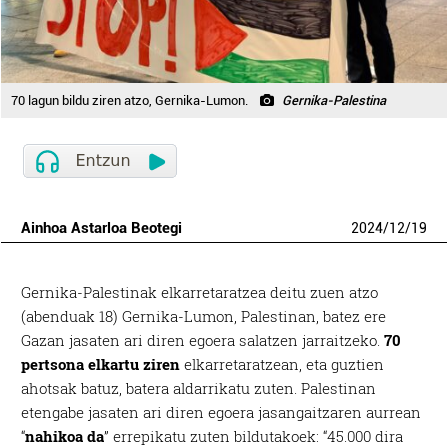
70 lagun bildu ziren atzo, Gernika-Lumon.
Gernika-Palestina
Ainhoa Astarloa Beotegi
2024
/
12
/
19
Gernika-Palestinak elkarretaratzea deitu zuen atzo
(abenduak 18) Gernika-Lumon, Palestinan, batez ere
Gazan jasaten ari diren egoera salatzen jarraitzeko.
70
pertsona elkartu ziren
elkarretaratzean, eta guztien
ahotsak batuz, batera aldarrikatu zuten. Palestinan
etengabe jasaten ari diren egoera jasangaitzaren aurrean
“
nahikoa da
” errepikatu zuten bildutakoek: “45.000 dira