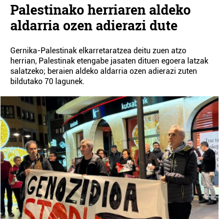
Palestinako herriaren aldeko
aldarria ozen adierazi dute
Gernika-Palestinak elkarretaratzea deitu zuen atzo
herrian, Palestinak etengabe jasaten dituen egoera latzak
salatzeko; beraien aldeko aldarria ozen adierazi zuten
bildutako 70 lagunek.