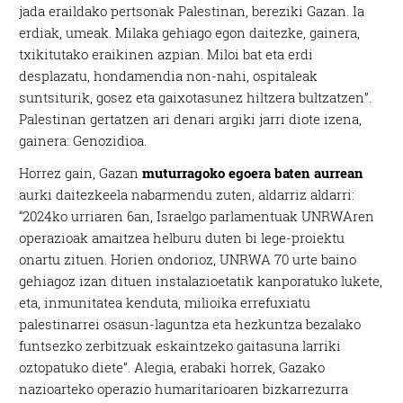
jada eraildako pertsonak Palestinan, bereziki Gazan. Ia
erdiak, umeak. Milaka gehiago egon daitezke, gainera,
txikitutako eraikinen azpian. Miloi bat eta erdi
desplazatu, hondamendia non-nahi, ospitaleak
suntsiturik, gosez eta gaixotasunez hiltzera bultzatzen”.
Palestinan gertatzen ari denari argiki jarri diote izena,
gainera: Genozidioa.
Horrez gain, Gazan
muturragoko egoera baten aurrean
aurki daitezkeela nabarmendu zuten, aldarriz aldarri:
“2024ko urriaren 6an, Israelgo parlamentuak UNRWAren
operazioak amaitzea helburu duten bi lege-proiektu
onartu zituen. Horien ondorioz, UNRWA 70 urte baino
gehiagoz izan dituen instalazioetatik kanporatuko lukete,
eta, inmunitatea kenduta, milioika errefuxiatu
palestinarrei osasun-laguntza eta hezkuntza bezalako
funtsezko zerbitzuak eskaintzeko gaitasuna larriki
oztopatuko diete”. Alegia, erabaki horrek, Gazako
nazioarteko operazio humaritarioaren bizkarrezurra