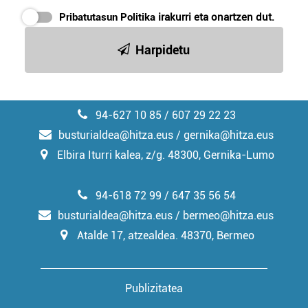
Pribatutasun Politika
irakurri eta onartzen dut.
Harpidetu
94-627 10 85 / 607 29 22 23
busturialdea@hitza.eus / gernika@hitza.eus
Elbira Iturri kalea, z/g. 48300, Gernika-Lumo
94-618 72 99 / 647 35 56 54
busturialdea@hitza.eus / bermeo@hitza.eus
Atalde 17, atzealdea. 48370, Bermeo
Publizitatea