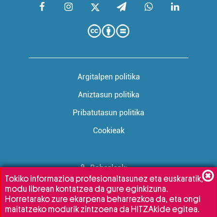
Argitalpen politika
Aniztasun politika
Pribatutasun politika
Cookieak
Babesleak:
Tokiko informazioa profesionaltasunez eta euskaratik,
modu librean kontatzea da gure eginkizuna.
Horretarako zure ekarpena beharrezkoa da, eta ongi
maitatzeko modurik zintzoena da HITZAkide egitea.