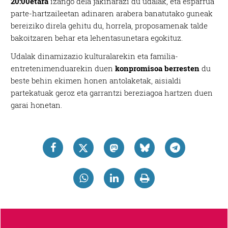
20:00etara
izango dela jakinarazi du udalak, eta esparrua
parte-hartzaileetan adinaren arabera banatutako guneak
bereiziko direla gehitu du, horrela, proposamenak talde
bakoitzaren behar eta lehentasunetara egokituz.
Udalak dinamizazio kulturalarekin eta familia-
entretenimenduarekin duen
konpromisoa berresten
du
beste behin ekimen honen antolaketak, aisialdi
partekatuak geroz eta garrantzi bereziagoa hartzen duen
garai honetan.