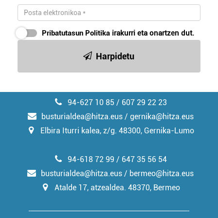
Pribatutasun Politika
irakurri eta onartzen dut.
Harpidetu
94-627 10 85 / 607 29 22 23
busturialdea@hitza.eus / gernika@hitza.eus
Elbira Iturri kalea, z/g. 48300, Gernika-Lumo
94-618 72 99 / 647 35 56 54
busturialdea@hitza.eus / bermeo@hitza.eus
Atalde 17, atzealdea. 48370, Bermeo