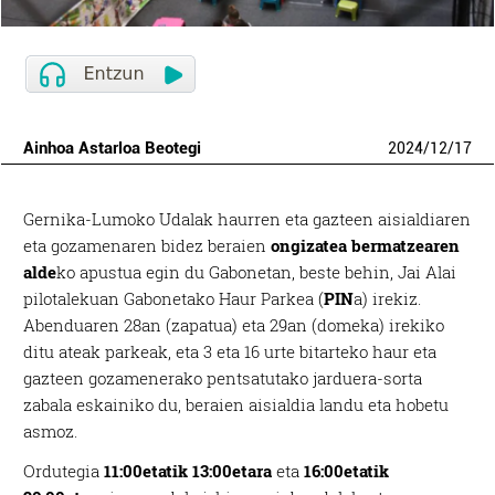
Ainhoa Astarloa Beotegi
2024
/
12
/
17
Gernika-Lumoko Udalak haurren eta gazteen aisialdiaren
eta gozamenaren bidez beraien
ongizatea bermatzearen
alde
ko apustua egin du Gabonetan, beste behin, Jai Alai
pilotalekuan Gabonetako Haur Parkea (
PIN
a) irekiz.
Abenduaren 28an (zapatua) eta 29an (domeka) irekiko
ditu ateak parkeak, eta 3 eta 16 urte bitarteko haur eta
gazteen gozamenerako pentsatutako jarduera-sorta
zabala eskainiko du, beraien aisialdia landu eta hobetu
asmoz.
Ordutegia
11:00etatik 13:00etara
eta
16:00etatik