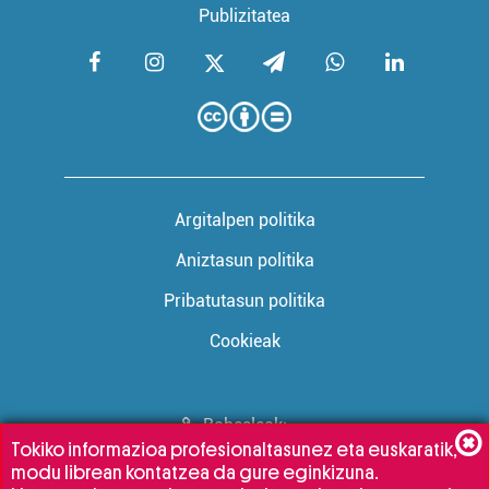
Publizitatea
Argitalpen politika
Aniztasun politika
Pribatutasun politika
Cookieak
Babesleak:
Tokiko informazioa profesionaltasunez eta euskaratik,
modu librean kontatzea da gure eginkizuna.