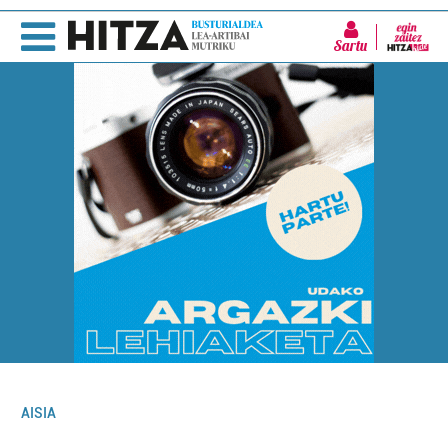
Sartu
AISIA