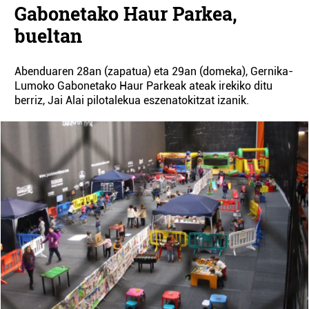
Gabonetako Haur Parkea,
bueltan
Abenduaren 28an (zapatua) eta 29an (domeka), Gernika-
Lumoko Gabonetako Haur Parkeak ateak irekiko ditu
berriz, Jai Alai pilotalekua eszenatokitzat izanik.