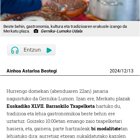
Beste behin, gastronomia, kultura eta tradizioaren erakusle izango da
Merkatu plaza.
Gernika-Lumoko Udala
Ainhoa Astarloa Beotegi
2024
/
12
/
13
Hurrengo domekan (abenduaren 22an) janaria
nagusituko da Gernika-Lumon. Izan ere, Merkatu plazak
Euskadiko XLVII. Barraskilo Txapelketa
hartuko du,
tradizioa eta lehia gastronomikoa beste behin ere
uztartuz. Goizeko 10:00etan emango zaio txapelketari
hasiera, eta, gainera, parte hartzaileak
bi modalitate
tan
lehiatuko dira: aurretiaz etxean sukaldatutako kazolen