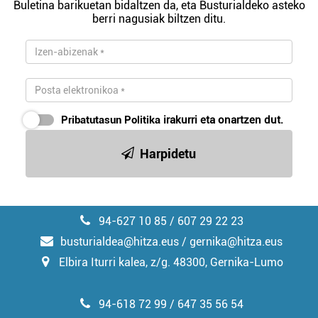
Buletina barikuetan bidaltzen da, eta Busturialdeko asteko
berri nagusiak biltzen ditu.
Pribatutasun Politika
irakurri eta onartzen dut.
Harpidetu
94-627 10 85 / 607 29 22 23
busturialdea@hitza.eus / gernika@hitza.eus
Elbira Iturri kalea, z/g. 48300, Gernika-Lumo
94-618 72 99 / 647 35 56 54