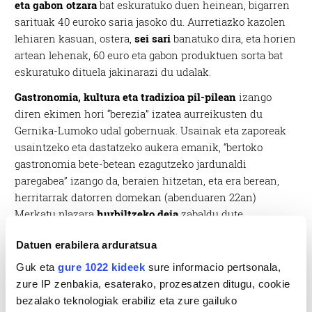
eta gabon otzara
bat eskuratuko duen heinean, bigarren
sarituak 40 euroko saria jasoko du. Aurretiazko kazolen
lehiaren kasuan, ostera,
sei sari
banatuko dira, eta horien
artean lehenak, 60 euro eta gabon produktuen sorta bat
eskuratuko dituela jakinarazi du udalak.
Gastronomia, kultura eta tradizioa pil-pilean
izango
diren ekimen hori “berezia” izatea aurreikusten du
Gernika-Lumoko udal gobernuak. Usainak eta zaporeak
usaintzeko eta dastatzeko aukera emanik, “bertoko
gastronomia bete-betean ezagutzeko jardunaldi
paregabea” izango da, beraien hitzetan, eta era berean,
herritarrak datorren domekan (abenduaren 22an)
Merkatu plazara
hurbiltzeko deia
zabaldu dute.
Datuen erabilera arduratsua
Guk eta
gure 1022 kideek
sure informacio pertsonala,
zure IP zenbakia, esaterako, prozesatzen ditugu, cookie
bezalako teknologiak erabiliz eta zure gailuko