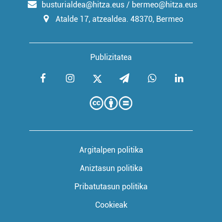
busturialdea@hitza.eus / bermeo@hitza.eus
Atalde 17, atzealdea. 48370, Bermeo
Publizitatea
Argitalpen politika
Aniztasun politika
Pribatutasun politika
Cookieak