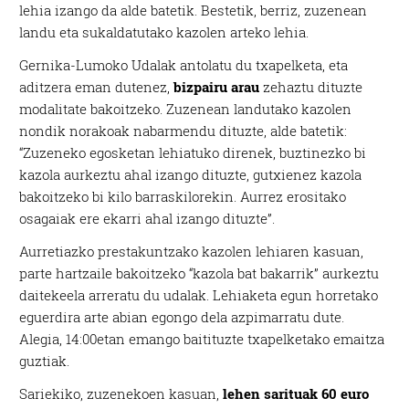
lehia izango da alde batetik. Bestetik, berriz, zuzenean
landu eta sukaldatutako kazolen arteko lehia.
Gernika-Lumoko Udalak antolatu du txapelketa, eta
aditzera eman dutenez,
bizpairu arau
zehaztu dituzte
modalitate bakoitzeko. Zuzenean landutako kazolen
nondik norakoak nabarmendu dituzte, alde batetik:
“Zuzeneko egosketan lehiatuko direnek, buztinezko bi
kazola aurkeztu ahal izango dituzte, gutxienez kazola
bakoitzeko bi kilo barraskilorekin. Aurrez erositako
osagaiak ere ekarri ahal izango dituzte”.
Aurretiazko prestakuntzako kazolen lehiaren kasuan,
parte hartzaile bakoitzeko “kazola bat bakarrik” aurkeztu
daitekeela arreratu du udalak. Lehiaketa egun horretako
eguerdira arte abian egongo dela azpimarratu dute.
Alegia, 14:00etan emango baitituzte txapelketako emaitza
guztiak.
Sariekiko, zuzenekoen kasuan,
lehen sarituak 60 euro