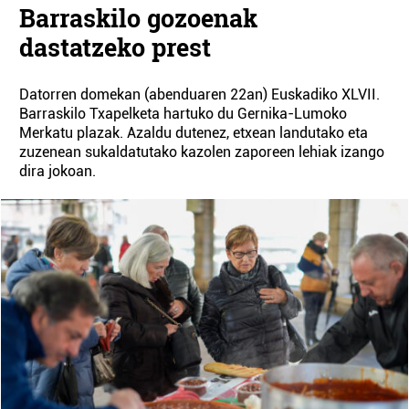
Barraskilo gozoenak
dastatzeko prest
Datorren domekan (abenduaren 22an) Euskadiko XLVII.
Barraskilo Txapelketa hartuko du Gernika-Lumoko
Merkatu plazak. Azaldu dutenez, etxean landutako eta
zuzenean sukaldatutako kazolen zaporeen lehiak izango
dira jokoan.