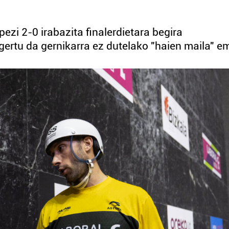
zi 2-0 irabazita finalerdietara begira
ertu da gernikarra ez dutelako "haien maila" e