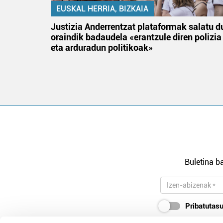
EUSKAL HERRIA, BIZKAIA
tik
Justizia Anderrentzat plataformak salatu d
 gizon
oraindik badaudela «erantzule diren polizia
eta arduradun politikoak»
Buletina ba
Pribatutasu