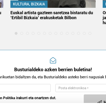
KULTURA, BIZKAIA
u
Euskal artista gazteen saretzea bistaratu du
O
‘Ertibil Bizkaia’ erakusketak Bilbon
j
h
Busturialdeko azken berrien buletina!
rikuetan bidaltzen da, eta Busturialdeko asteko berri nagusiak b
n Politika
irakurri eta onartzen dut.
H