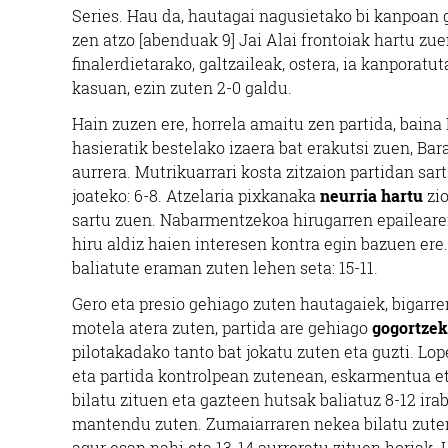
Series. Hau da, hautagai nagusietako bi kanpoan 
zen atzo [abenduak 9] Jai Alai frontoiak hartu 
finalerdietarako, galtzaileak, ostera, ia kanporat
kasuan, ezin zuten 2-0 galdu.
Hain zuzen ere, horrela amaitu zen partida, baina
hasieratik bestelako izaera bat erakutsi zuen, Ba
aurrera. Mutrikuarrari kosta zitzaion partidan sar
joateko: 6-8. Atzelaria pixkanaka
neurria hartu
zio
sartu zuen. Nabarmentzekoa hirugarren epailearen
hiru aldiz haien interesen kontra egin bazuen ere.
baliatute eraman zuten lehen seta: 15-11.
Gero eta presio gehiago zuten hautagaiek, bigarre
motela atera zuten, partida are gehiago
gogortze
pilotakadako tanto bat jokatu zuten eta guzti. Lop
eta partida kontrolpean zutenean, eskarmentua e
bilatu zituen eta gazteen hutsak baliatuz 8-12 ira
mantendu zuten. Zumaiarraren nekea bilatu zuten,
agur esan nahi eta 13-14 aurreratu zituen horiak.