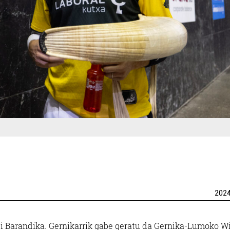
202
i Barandika. Gernikarrik gabe geratu da Gernika-Lumoko W