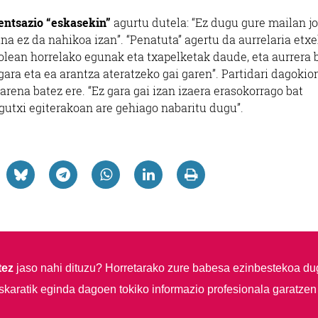
entsazio “eskasekin”
agurtu dutela: “Ez dugu gure mailan jo
ina ez da nahikoa izan”. “Penatuta” agertu da aurrelaria etx
rolean horrelako egunak eta txapelketak daude, eta aurrera 
 gara eta ea arantza ateratzeko gai garen”. Partidari dagokio
rena batez ere. “Ez gara gai izan izaera erasokorrago bat
 gutxi egiterakoan are gehiago nabaritu dugu”.
tez
jaso nahi dituzu?
Horretarako zure babesa ezinbestekoa du
skaratik eginda dagoen tokiko informazio profesionala garatzen