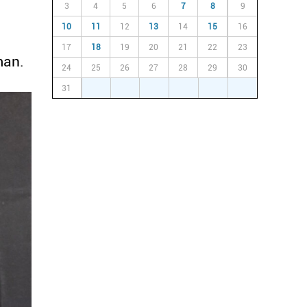
3
4
5
6
7
8
9
10
11
12
13
14
15
16
17
18
19
20
21
22
23
man.
24
25
26
27
28
29
30
31
1
2
3
4
5
6