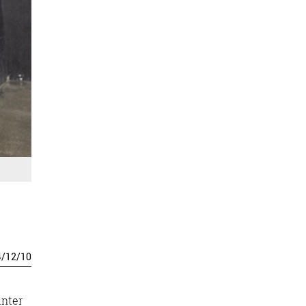
4
/
12
/
10
inter