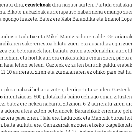
geratu dira,
ezustekoak
dira nagusi aurten. Partida erabakig
zuena. Bikote irabazleak aurrerapauso nabarmena emango zue
uta egongo lirakete. Batez ere Xabi Barandika eta Imanol Lop
 Ludovic Ladutxe eta Mikel Mantzisidorren alde. Getariarra
randikaren sake-errestoa bilatu zuen, eta ausardiaz egin zue
tzea eta beteranoek hori baliatu zuten atsedenaldira aurreti
n lehiari eta hortik aurrera erakustaldia eman zuen, pilota 
 lana lehen setean. Gazteek ez zuten bururik galdu, eraba
 11-10 aurreratu ziren eta zumaiarraren ez ohiko pare bat hu
n jokoa irabazi beharra zuten, derrigortuta zeuden. Gazteek 
ko
intentziagaz. 500 pilotakada baino gehiago eman zituzten
ezi batez ere nekea nabaritu zitzaion. 6-2 aurreratu ziren ur
ta adorea atera zuten beteranoek. Barandikak erremate geh
baztera pasa ziren. Hala ere, Ladutxek eta Mantzik burua ho
 baita aurkitu ere. Gernikarrak ez zuen etxeko txapelketat
 Ladutxen erantzuna berehala: 14-14. Azken tantoak edozer 