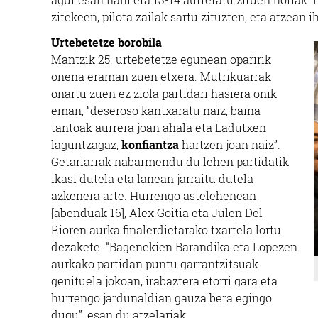
zitekeen, pilota zailak sartu zituzten, eta atzean i
Urtebetetze borobila
Mantzik 25. urtebetetze egunean oparirik
onena eraman zuen etxera. Mutrikuarrak
onartu zuen ez ziola partidari hasiera onik
eman, “deseroso kantxaratu naiz, baina
tantoak aurrera joan ahala eta Ladutxen
laguntzagaz,
konfiantza
hartzen joan naiz”.
Getariarrak nabarmendu du lehen partidatik
ikasi dutela eta lanean jarraitu dutela
azkenera arte. Hurrengo astelehenean
[abenduak 16], Alex Goitia eta Julen Del
Rioren aurka finalerdietarako txartela lortu
dezakete. “Bagenekien Barandika eta Lopezen
aurkako partidan puntu garrantzitsuak
genituela jokoan, irabaztera etorri gara eta
hurrengo jardunaldian gauza bera egingo
dugu”, esan du atzelariak.