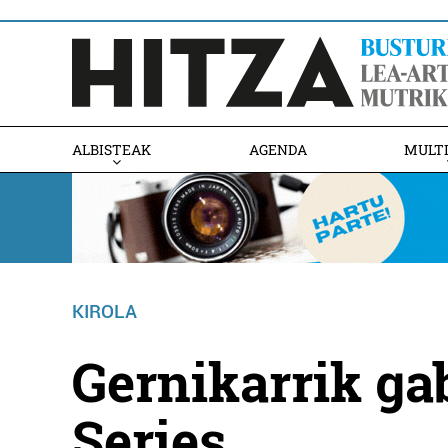
ALBISTEAK
AGENDA
MULT
KIROLA
Gernikarrik ga
Series