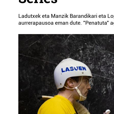
Ladutxek eta Manzik Barandikari eta Lope
aurrerapausoa eman dute. "Penatuta" ag