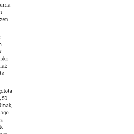
arria
n
ezen
k
n
k
asko
kiak
ts
pilota
, 50
dinak,
iago
tz
ik
pasa