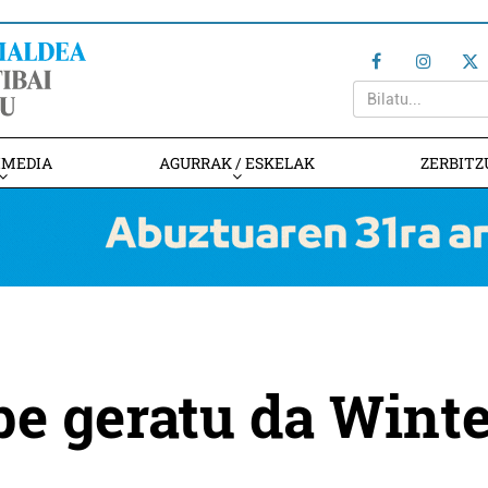
IMEDIA
AGURRAK / ESKELAK
ZERBITZ
be geratu da Wint