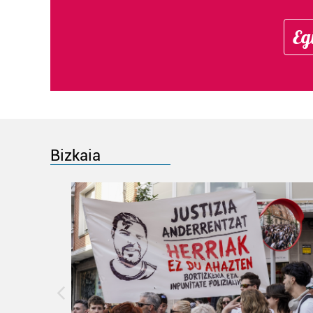
Eg
Bizkaia