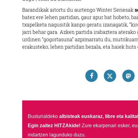
Barandikak aitortu du aurtengo Winter Seriesak
s
batez ere lehen partidan, gaur apur bat hobeto, ba
txapelketa nagusitik kanpo geratu izanagatik, “ki
jarri behar gara. Azken partida irabaztera aterako
urdinen “gogortasuna” azpimarratu du, mutrikuarra
erakusteko, lehen partidan bezala, eta haiek huts
Busturialdeko
albisteak euskaraz, libre eta kalita
Egin zaitez HITZAkide!
Zure ekarpenari esker, eu
indartzen lagunduko duzu.