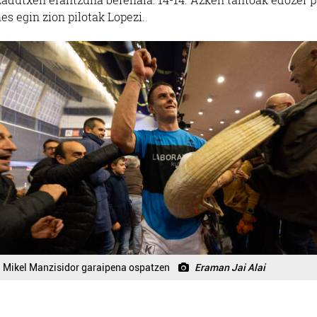
hes egin zion pilotak Lopezi.
Mikel Manzisidor garaipena ospatzen
Eraman Jai Alai