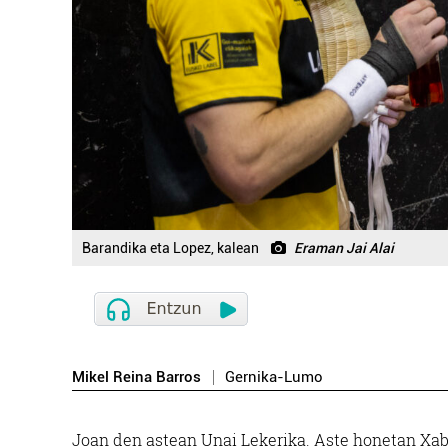
Barandika eta Lopez, kalean
Eraman Jai Alai
Mikel Reina Barros
Gernika-Lumo
Joan den astean Unai Lekerika. Aste honetan Xab