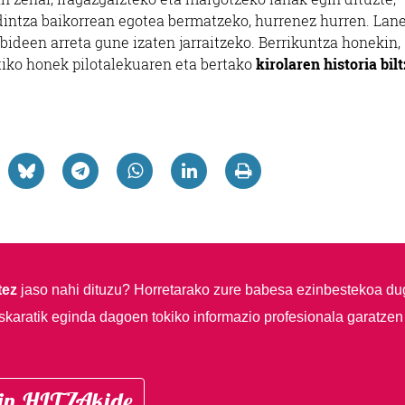
intza baikorrean egotea bermatzeko, hurrenez hurren. Lan
bideen arreta gune izaten jarraitzeko. Berrikuntza honekin,
tiko honek pilotalekuaren eta bertako
kirolaren historia bil
tez
jaso nahi dituzu?
Horretarako zure babesa ezinbestekoa du
skaratik eginda dagoen tokiko informazio profesionala garatzen
in HITZAkide