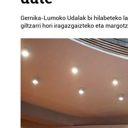
Gernika-Lumoko Udalak bi hilabeteko la
giltzarri hori iragazgaizteko eta margot