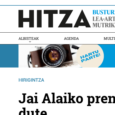
ALBISTEAK
AGENDA
MULT
HIRIGINTZA
Jai Alaiko pren
dute