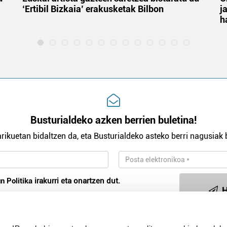
‘Ertibil Bizkaia’ erakusketak Bilbon
j
h
Busturialdeko azken berrien buletina!
rikuetan bidaltzen da, eta Busturialdeko asteko berri nagusiak b
n Politika
irakurri eta onartzen dut.
H