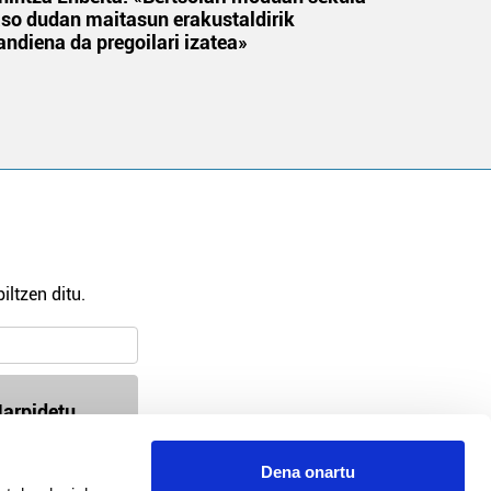
aso dudan maitasun erakustaldirik
andiena da pregoilari izatea»
iltzen ditu.
arpidetu
Dena onartu