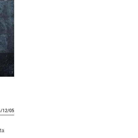
4
/
12
/
05
ta