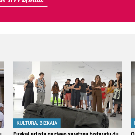
KULTURA, BIZKAIA
u
Euskal artista gazteen saretzea bistaratu du
O