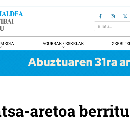
IMEDIA
AGURRAK / ESKELAK
ZERBITZ
tsa-aretoa berritu