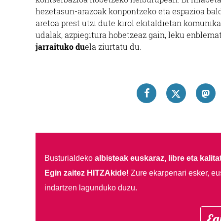
hezetasun-arazoak konpontzeko eta espazioa bald
aretoa prest utzi dute kirol ekitaldietan komunika
udalak, azpiegitura hobetzeaz gain, leku enblema
jarraituko du
ela ziurtatu du.
Busturialdeko
albisteak euskaraz, libre eta kalita
Egin zaitez HITZAkide!
Zure ekarpenari esker, eu
indartzen lagunduko duzu.
Eg