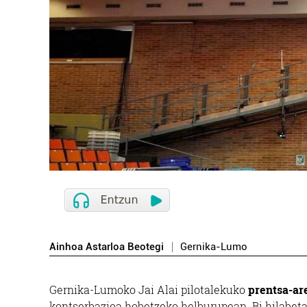
Ainhoa Astarloa Beotegi
Gernika-Lumo
Gernika-Lumoko Jai Alai pilotalekuko
prentsa-are
kontserbazioa hobetzeko helburupean. Bi hilabeta