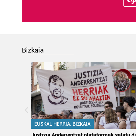
Bizkaia
EUSKAL HERRIA, BIZKAIA
an
Justizia Anderrentzat plataformak salatu d