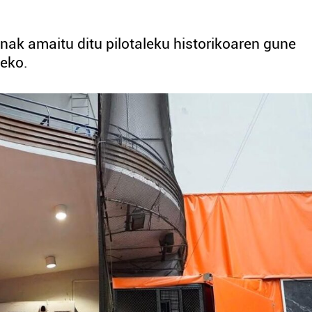
nak amaitu ditu pilotaleku historikoaren gune
zeko.