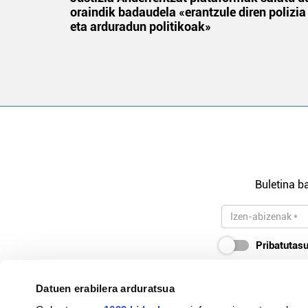
oraindik badaudela «erantzule diren polizia
eta arduradun politikoak»
Buletina ba
Pribatutasu
Datuen erabilera arduratsua