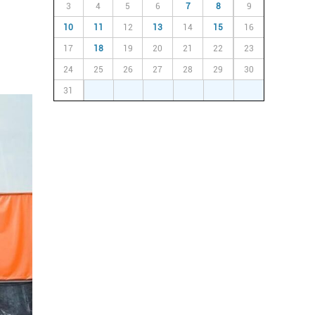
3
4
5
6
7
8
9
10
11
12
13
14
15
16
17
18
19
20
21
22
23
24
25
26
27
28
29
30
31
1
2
3
4
5
6