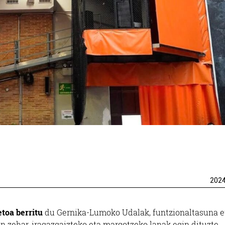
202
toa berritu
du Gernika-Lumoko Udalak, funtzionaltasuna e
n zehar, iragazgaizteko eta margotzeko lanak egin dituzte,