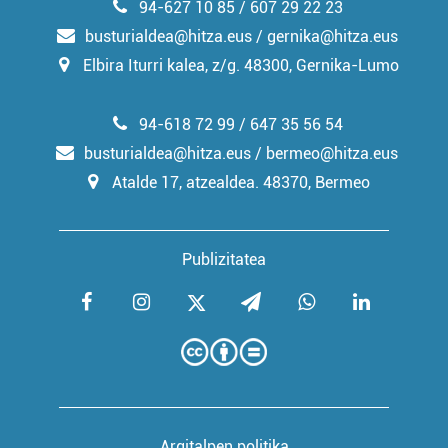
94-627 10 85 / 607 29 22 23
busturialdea@hitza.eus / gernika@hitza.eus
Elbira Iturri kalea, z/g. 48300, Gernika-Lumo
94-618 72 99 / 647 35 56 54
busturialdea@hitza.eus / bermeo@hitza.eus
Atalde 17, atzealdea. 48370, Bermeo
Publizitatea
Argitalpen politika