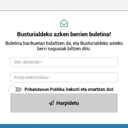
Busturialdeko azken berrien buletina!
Buletina barikuetan bidaltzen da, eta Busturialdeko asteko
berri nagusiak biltzen ditu.
Pribatutasun Politika
irakurri eta onartzen dut.
Harpidetu