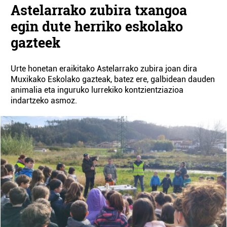
Astelarrako zubira txangoa
egin dute herriko eskolako
gazteek
Urte honetan eraikitako Astelarrako zubira joan dira
Muxikako Eskolako gazteak, batez ere, galbidean dauden
animalia eta inguruko lurrekiko kontzientziazioa
indartzeko asmoz.