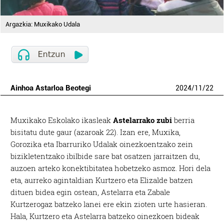
Argazkia: Muxikako Udala
Ainhoa Astarloa Beotegi
2024
/
11
/
22
Muxikako Eskolako ikasleak
Astelarrako zubi
berria
bisitatu dute gaur (azaroak 22). Izan ere, Muxika,
Gorozika eta Ibarruriko Udalak oinezkoentzako zein
bizikletentzako ibilbide sare bat osatzen jarraitzen du,
auzoen arteko konektibitatea hobetzeko asmoz. Hori dela
eta, aurreko agintaldian Kurtzero eta Elizalde batzen
dituen bidea egin ostean, Astelarra eta Zabale
Kurtzerogaz batzeko lanei ere ekin zioten urte hasieran.
Hala, Kurtzero eta Astelarra batzeko oinezkoen bideak