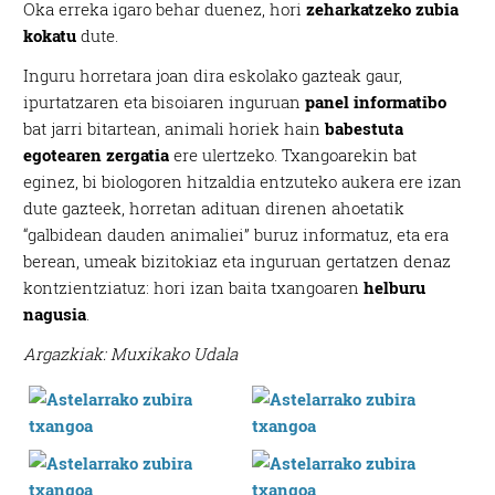
Oka erreka igaro behar duenez, hori
zeharkatzeko zubia
kokatu
dute.
Inguru horretara joan dira eskolako gazteak gaur,
ipurtatzaren eta bisoiaren inguruan
panel informatibo
bat jarri bitartean, animali horiek hain
babestuta
egotearen zergatia
ere ulertzeko. Txangoarekin bat
eginez, bi biologoren hitzaldia entzuteko aukera ere izan
dute gazteek, horretan adituan direnen ahoetatik
“galbidean dauden animaliei” buruz informatuz, eta era
berean, umeak bizitokiaz eta inguruan gertatzen denaz
kontzientziatuz: hori izan baita txangoaren
helburu
nagusia
.
Argazkiak: Muxikako Udala