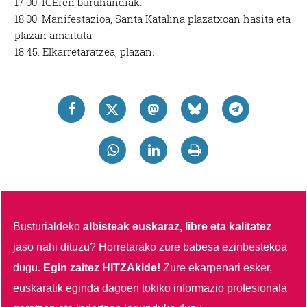
17:00.
IGEren buruhandiak.
datuen atalean. Edozein unetan alda edo ken dezakezu
18:00.
Manifestazioa, Santa Katalina plazatxoan hasita eta
zure baimena Cookieen adierazpenean.
plazan amaituta.
18:45.
Elkarretaratzea, plazan.
Webgune honek cookie propioak eta hirugarrenen cookie-
fitxategiak erabiltzen ditu. Zure esperientzia eta
zerbitzuak hobetzeko asmoz, cookie teknologiaz
baliatzen gara. Ohar hau onartuz gero, teknologia hori
erabiltzeko baimen esplizitua ematen diguzu.
Gehiago
irakurri
Busturialdeko
albisteak euskaraz, libre eta kalitatez
jaso nahi dituzu?
Horretarako zure babesa ezinbestekoa
dugu.
Egin zaitez HITZAkide!
Zure ekarpenari esker,
euskaratik eginda dagoen tokiko informazio profesionala