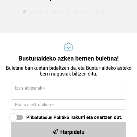
Busturialdeko azken berrien buletina!
Buletina barikuetan bidaltzen da, eta Busturialdeko asteko
berri nagusiak biltzen ditu.
Pribatutasun Politika
irakurri eta onartzen dut.
Harpidetu