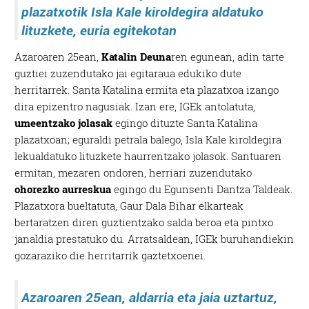
plazatxotik Isla Kale kiroldegira aldatuko
lituzkete, euria egitekotan
Azaroaren 25ean,
Katalin Deuna
ren egunean, adin tarte
guztiei zuzendutako jai egitaraua edukiko dute
herritarrek. Santa Katalina ermita eta plazatxoa izango
dira epizentro nagusiak. Izan ere, IGEk antolatuta,
umeentzako jolasak
egingo dituzte Santa Katalina
plazatxoan; eguraldi petrala balego, Isla Kale kiroldegira
lekualdatuko lituzkete haurrentzako jolasok.
Santuaren
ermitan, mezaren ondoren, herriari zuzendutako
ohorezko aurreskua
egingo du Egunsenti Dantza Taldeak.
Plazatxora bueltatuta, Gaur Dala Bihar elkarteak
bertaratzen diren guztientzako salda beroa eta pintxo
janaldia prestatuko du. Arratsaldean, IGEk buruhandiekin
gozaraziko die herritarrik gaztetxoenei.
Azaroaren 25ean, aldarria eta jaia uztartuz,