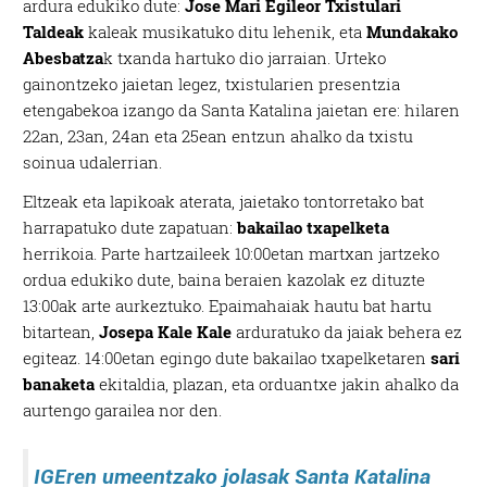
ardura edukiko dute:
Jose Mari Egileor Txistulari
Taldeak
kaleak musikatuko ditu lehenik, eta
Mundakako
Abesbatza
k txanda hartuko dio jarraian. Urteko
gainontzeko jaietan legez, txistularien presentzia
etengabekoa izango da Santa Katalina jaietan ere: hilaren
22an, 23an, 24an eta 25ean entzun ahalko da txistu
soinua udalerrian.
Eltzeak eta lapikoak aterata, jaietako tontorretako bat
harrapatuko dute zapatuan:
bakailao txapelketa
herrikoia. Parte hartzaileek 10:00etan martxan jartzeko
ordua edukiko dute, baina beraien kazolak ez dituzte
13:00ak arte aurkeztuko. Epaimahaiak hautu bat hartu
bitartean,
Josepa Kale Kale
arduratuko da jaiak behera ez
egiteaz. 14:00etan egingo dute bakailao txapelketaren
sari
banaketa
ekitaldia, plazan, eta orduantxe jakin ahalko da
aurtengo garailea nor den.
IGEren umeentzako jolasak Santa Katalina