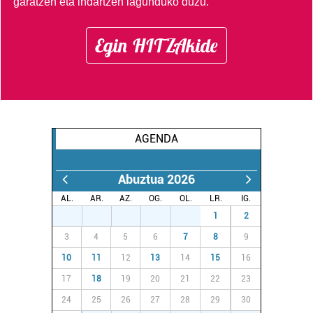
garatzen eta indartzen lagunduko duzu.
Egin HITZAkide
AGENDA
Abuztua 2026
AL.
AR.
AZ.
OG.
OL.
LR.
IG.
27
28
29
30
31
1
2
3
4
5
6
7
8
9
10
11
12
13
14
15
16
17
18
19
20
21
22
23
24
25
26
27
28
29
30