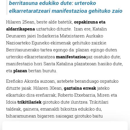
berritasuna edukiko dute: urteroko
elkarretaratzeari manifestazioa gehituko zaio
Hilaren 25ean, beste alde batetik,
ospakizuna eta
aldarrikapena
uztartuko dituzte. Izan ere, Katalin
Deunaren jaiei Indarkeria Matxistaren Aurkako
Nazioarteko Eguneko ekimenak gehituko zaizkie.
Berritasunerako tartea egongo da: plazan egingo duten
urteroko elkarretaratzea
manifestazioa
gaz osatuko dute;
manifestazio hori Santa Katalina plazatxoan hasiko dute,
eta
plazan
bertan burutu.
Ereñoko Akorda auzoan, astebete beranduago ospatuko
dituzte jaiak. Hilaren 30ean,
gaztaina erreak
jateko
elkartuko dira ereñarrak; Roberto Etxebarria, Miren eta
Idoia
trikitilariek
girotuko dute iluntzea. Trikitilari
taldeak, gainera, emanaldi bikoitza edukiko du,
biharamunean bigarren saioagaz girotuko baitu
mezaostea.