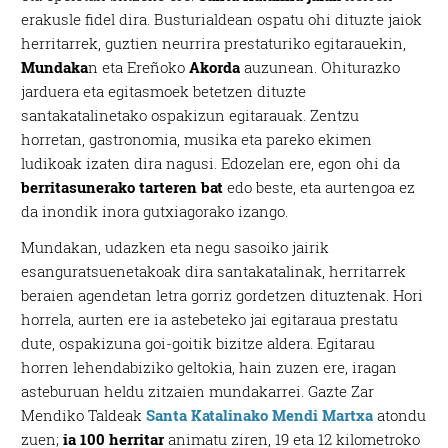
erakusle fidel dira. Busturialdean ospatu ohi dituzte jaiok
herritarrek, guztien neurrira prestaturiko egitarauekin,
Mundaka
n eta Ereñoko
Akorda
auzunean.
Ohiturazko
jarduera eta egitasmoek betetzen dituzte
santakatalinetako ospakizun egitarauak. Zentzu
horretan, gastronomia, musika eta pareko ekimen
ludikoak izaten dira nagusi. Edozelan ere, egon ohi da
berritasunerako tarteren bat
edo beste, eta aurtengoa ez
da inondik inora gutxiagorako izango.
Mundakan, udazken eta negu sasoiko jairik
esanguratsuenetakoak dira santakatalinak, herritarrek
beraien agendetan letra gorriz gordetzen dituztenak. Hori
horrela, aurten ere ia astebeteko jai egitaraua prestatu
dute, ospakizuna goi-goitik bizitze aldera. Egitarau
horren lehendabiziko geltokia, hain zuzen ere, iragan
asteburuan heldu zitzaien mundakarrei. Gazte Zar
Mendiko Taldeak
Santa Katalinako Mendi Martxa
atondu
zuen;
ia 100 herritar
animatu ziren, 19 eta 12 kilometroko