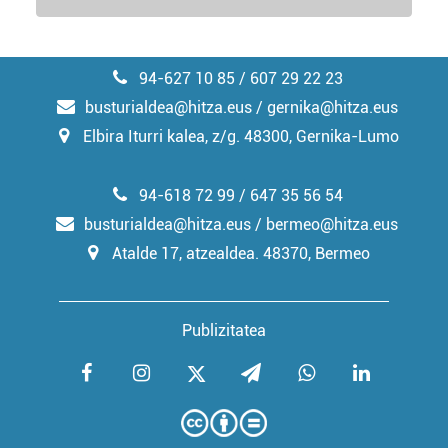
94-627 10 85 / 607 29 22 23
busturialdea@hitza.eus / gernika@hitza.eus
Elbira Iturri kalea, z/g. 48300, Gernika-Lumo
94-618 72 99 / 647 35 56 54
busturialdea@hitza.eus / bermeo@hitza.eus
Atalde 17, atzealdea. 48370, Bermeo
Publizitatea