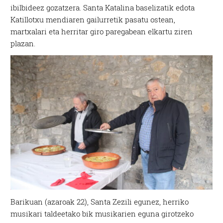
ibilbideez gozatzera. Santa Katalina baselizatik edota
Katillotxu mendiaren gailurretik pasatu ostean,
martxalari eta herritar giro paregabean elkartu ziren
plazan.
Barikuan (azaroak 22), Santa Zezili egunez, herriko
musikari taldeetako bik musikarien eguna girotzeko