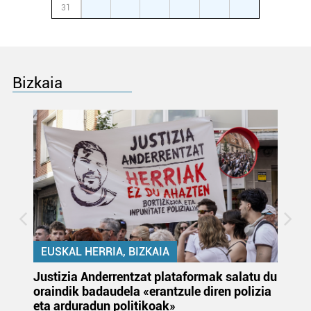
31
1
2
3
4
5
6
Bizkaia
EUSKAL HERRIA, BIZKAIA
Justizia Anderrentzat plataformak salatu du
Eu
oraindik badaudela «erantzule diren polizia
‘E
eta arduradun politikoak»