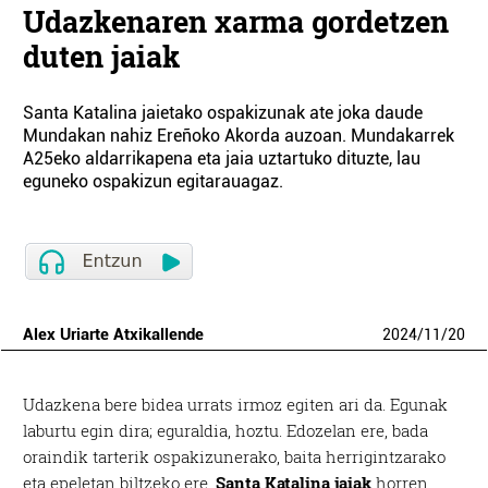
Udazkenaren xarma gordetzen
duten jaiak
Santa Katalina jaietako ospakizunak ate joka daude
Mundakan nahiz Ereñoko Akorda auzoan. Mundakarrek
A25eko aldarrikapena eta jaia uztartuko dituzte, lau
eguneko ospakizun egitarauagaz.
Alex Uriarte Atxikallende
2024
/
11
/
20
Udazkena bere bidea urrats irmoz egiten ari da. Egunak
laburtu egin dira; eguraldia, hoztu. Edozelan ere, bada
oraindik tarterik ospakizunerako, baita herrigintzarako
eta epeletan biltzeko ere.
Santa Katalina jaiak
horren