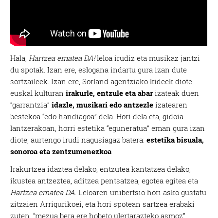
Hala,
Hartzea ematea DA!
leloa irudiz eta musikaz jantzi
du spotak. Izan ere, eslogana indartu gura izan dute
sortzaileek. Izan ere, Sorland agentziako kideek diote
euskal kulturan
irakurle, entzule eta abar
izateak duen
“garrantzia”
idazle, musikari edo antzezle
izatearen
bestekoa “edo handiagoa” dela. Hori dela eta, gidoia
lantzerakoan, horri estetika “eguneratua” eman gura izan
diote, aurtengo irudi nagusiagaz batera:
estetika bisuala,
sonoroa eta zentzumenezkoa
.
Irakurtzea idaztea delako, entzutea kantatzea delako,
ikustea antzeztea, aditzea pentsatzea, egotea egitea eta
Hartzea ematea DA
. Leloaren unibertsio hori asko gustatu
zitzaien Arrigurikoei, eta hori spotean sartzea erabaki
zuten, “mezua bera ere hobeto ulertarazteko asmoz”.