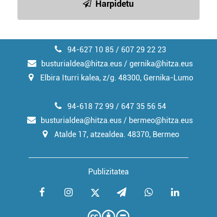
Harpidetu
94-627 10 85 / 607 29 22 23
busturialdea@hitza.eus / gernika@hitza.eus
Elbira Iturri kalea, z/g. 48300, Gernika-Lumo
94-618 72 99 / 647 35 56 54
busturialdea@hitza.eus / bermeo@hitza.eus
Atalde 17, atzealdea. 48370, Bermeo
Publizitatea