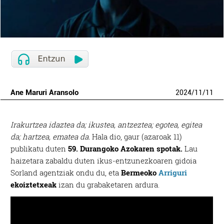
Ane Maruri Aransolo
2024
/
11
/
11
Irakurtzea idaztea da; ikustea, antzeztea; egotea, egitea
da; hartzea, ematea da.
Hala dio, gaur (azaroak 11)
publikatu duten
59. Durangoko Azokaren spotak.
Lau
haizetara zabaldu duten ikus-entzunezkoaren gidoia
Sorland agentziak ondu du, eta
Bermeoko
Arriguri
ekoiztetxeak
izan du grabaketaren ardura.