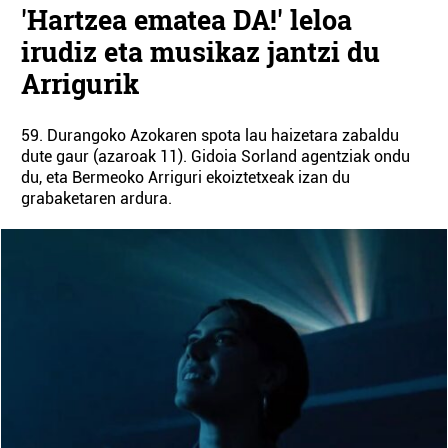
'Hartzea ematea DA!' leloa
irudiz eta musikaz jantzi du
Arrigurik
59. Durangoko Azokaren spota lau haizetara zabaldu
dute gaur (azaroak 11). Gidoia Sorland agentziak ondu
du, eta Bermeoko Arriguri ekoiztetxeak izan du
grabaketaren ardura.