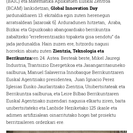
(BAIC) eta Matematika Aplikatuen Euskal Zentroa
(BCAM) lankidetzan,
Global Innovation Day
jardunaldiaren 13. ekitaldia egin zuten herenegun
arratsaldean [azaroak 6]. Arduradunen hitzetan, Araba,
Bizkai eta Gipuzkoako abangoardiako berrikuntza
zabaltzeko “erreferentziazko topaketa gisa sendotu” da
jada jardunaldia. Hain zuzen ere, hitzordu nagusi
horrekin abiatu zuten
Zientzia, Teknologia eta
Berrikuntza
ren 24. Astea. Besteak beste, Mikel Jauregi
Industria, Trantsizio Energetikoa eta Jasangarritasuneko
sailburua, Manuel Salaverria Innobasque Berrikuntzaren
Euskal Agentziako presidentea, Juan Ignacio Perez
Iglesias Eusko Jaurlaritzako Zientzia, Unibertsitateak eta
Berrikuntza sailburua, eta Leire Bilbao Berrikuntzaren
Euskal Agentziako zuzendari nagusia elkartu ziren, baita
unibertsitateko eta Lanbide Heziketako 125 ikasle eta
adimen artifizialean oinarritutako hogei bat proiektu
berritzaileren ordezkari ere.