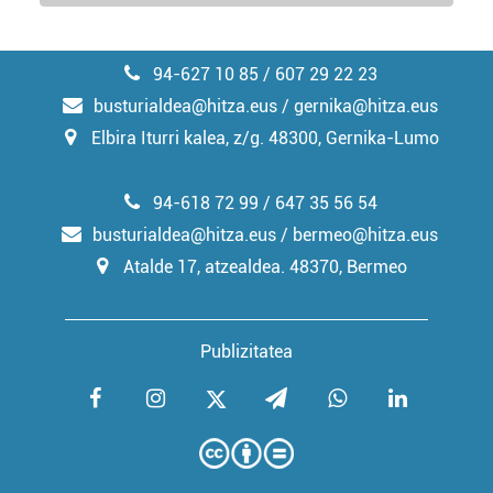
94-627 10 85 / 607 29 22 23
busturialdea@hitza.eus / gernika@hitza.eus
Elbira Iturri kalea, z/g. 48300, Gernika-Lumo
94-618 72 99 / 647 35 56 54
busturialdea@hitza.eus / bermeo@hitza.eus
Atalde 17, atzealdea. 48370, Bermeo
Publizitatea