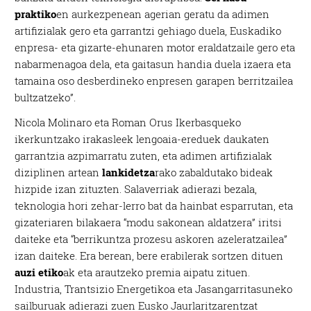
praktiko
en aurkezpenean agerian geratu da adimen
artifizialak gero eta garrantzi gehiago duela, Euskadiko
enpresa- eta gizarte-ehunaren motor eraldatzaile gero eta
nabarmenagoa dela, eta gaitasun handia duela izaera eta
tamaina oso desberdineko enpresen garapen berritzailea
bultzatzeko”.
Nicola Molinaro eta Roman Orus Ikerbasqueko
ikerkuntzako irakasleek lengoaia-ereduek daukaten
garrantzia azpimarratu zuten, eta adimen artifizialak
diziplinen artean
lankidetza
rako zabaldutako bideak
hizpide izan zituzten. Salaverriak adierazi bezala,
teknologia hori zehar-lerro bat da hainbat esparrutan, eta
gizateriaren bilakaera “modu sakonean aldatzera” iritsi
daiteke eta “berrikuntza prozesu askoren azeleratzailea”
izan daiteke. Era berean, bere erabilerak sortzen dituen
auzi etiko
ak eta arautzeko premia aipatu zituen.
Industria, Trantsizio Energetikoa eta Jasangarritasuneko
sailburuak adierazi zuen Eusko Jaurlaritzarentzat