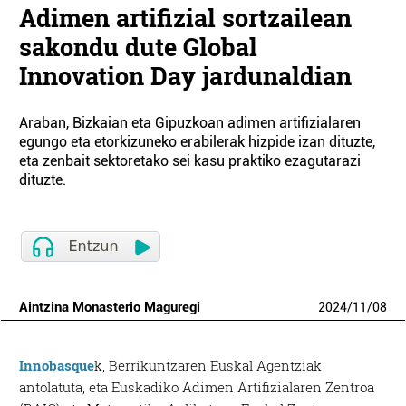
Adimen artifizial sortzailean
sakondu dute Global
Innovation Day jardunaldian
Araban, Bizkaian eta Gipuzkoan adimen artifizialaren
egungo eta etorkizuneko erabilerak hizpide izan dituzte,
eta zenbait sektoretako sei kasu praktiko ezagutarazi
dituzte.
Aintzina Monasterio Maguregi
2024
/
11
/
08
Innobasque
k, Berrikuntzaren Euskal Agentziak
antolatuta, eta Euskadiko Adimen Artifizialaren Zentroa