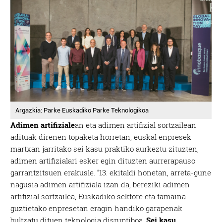
Argazkia: Parke Euskadiko Parke Teknologikoa
Adimen artifiziale
an eta adimen artifizial sortzailean
adituak direnen topaketa horretan, euskal enpresek
martxan jarritako sei kasu praktiko aurkeztu zituzten,
adimen artifizialari esker egin dituzten aurrerapauso
garrantzitsuen erakusle. “13. ekitaldi honetan, arreta-gune
nagusia adimen artifiziala izan da, bereziki adimen
artifizial sortzailea, Euskadiko sektore eta tamaina
guztietako enpresetan eragin handiko garapenak
bultzatu dituen teknologia disruptiboa.
Sei kasu