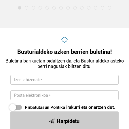
Busturialdeko azken berrien buletina!
Buletina barikuetan bidaltzen da, eta Busturialdeko asteko
berri nagusiak biltzen ditu.
Pribatutasun Politika
irakurri eta onartzen dut.
Harpidetu