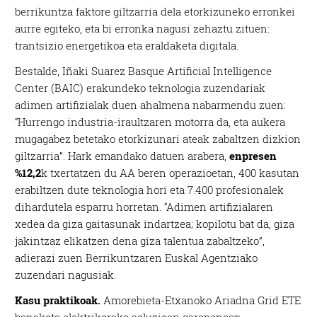
berrikuntza faktore giltzarria dela etorkizuneko erronkei
aurre egiteko, eta bi erronka nagusi zehaztu zituen:
trantsizio energetikoa eta eraldaketa digitala.
Bestalde, Iñaki Suarez Basque Artificial Intelligence
Center (BAIC) erakundeko teknologia zuzendariak
adimen artifizialak duen ahalmena nabarmendu zuen:
“Hurrengo industria-iraultzaren motorra da, eta aukera
mugagabez betetako etorkizunari ateak zabaltzen dizkion
giltzarria”. Hark emandako datuen arabera,
enpresen
%12,2
k txertatzen du AA beren operazioetan, 400 kasutan
erabiltzen dute teknologia hori eta 7.400 profesionalek
dihardutela esparru horretan. “Adimen artifizialaren
xedea da giza gaitasunak indartzea; kopilotu bat da, giza
jakintzaz elikatzen dena giza talentua zabaltzeko”,
adierazi zuen Berrikuntzaren Euskal Agentziako
zuzendari nagusiak.
Kasu praktikoak.
Amorebieta-Etxanoko Ariadna Grid ETE