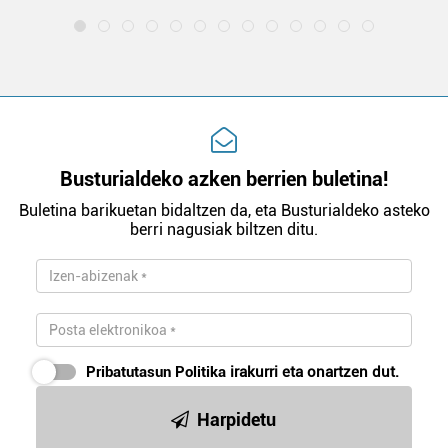
Busturialdeko azken berrien buletina!
Buletina barikuetan bidaltzen da, eta Busturialdeko asteko
berri nagusiak biltzen ditu.
Pribatutasun Politika
irakurri eta onartzen dut.
Harpidetu