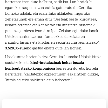
harrotzea izan dute helburu, batik bat. Lan horiek bi
eguneko iraupena izan zutela gaineratu du Gernika-
Lumoko udalak, eta ezarritako aldaketen inguruko
xehetasunak ere eman ditu: “Besteak beste, xurgatzea,
belarra orraztea eta kanaletak eta ureztatze-sistemak
presioz garbitzea izan dira Ipar Zelaian egindako lanak.
Urteko mantentze hori funtsezkoa da zelaiaren
iraunkortasuna eta kirolarien segurtasuna bermatzeko”.
3.528,36 euro
ko gastua ekarri dute lan horiek.
Hobekuntza horien bidez, Gernika-Lumoko Udalak kirola
sustatzeko eta
kirol-instalazioak behar bezala
kontserbatzeko konpromisoa
berresten du, eta, horrela,
herritarrei “kalitatezko azpiegiturak” eskaintzen dizkie,
“kirola egiteko baldintza ezin hobeetan”.