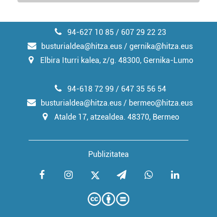
94-627 10 85 / 607 29 22 23
busturialdea@hitza.eus / gernika@hitza.eus
Elbira Iturri kalea, z/g. 48300, Gernika-Lumo
94-618 72 99 / 647 35 56 54
busturialdea@hitza.eus / bermeo@hitza.eus
Atalde 17, atzealdea. 48370, Bermeo
Publizitatea