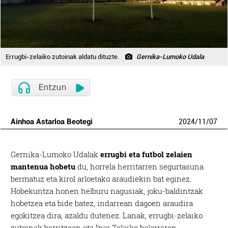
Errugbi-zelaiko zutoinak aldatu dituzte.
Gernika-Lumoko Udala
Ainhoa Astarloa Beotegi
2024
/
11
/
07
Gernika-Lumoko Udalak
errugbi eta futbol zelaien
mantenua hobetu
du, horrela herritarren segurtasuna
bermatuz eta kirol arloetako araudiekin bat eginez.
Hobekuntza honen helburu nagusiak, joku-baldintzak
hobetzea eta bide batez, indarrean dagoen araudira
egokitzea dira, azaldu dutenez. Lanak, errugbi-zelaiko
zutoinak berritzean eta Ipar Zelaiko belarraren