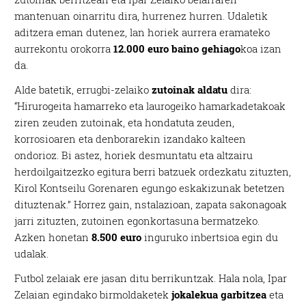
mantenuan oinarritu dira, hurrenez hurren. Udaletik
aditzera eman dutenez, lan horiek aurrera eramateko
aurrekontu orokorra
12.000 euro baino gehiago
koa izan
da.
Alde batetik, errugbi-zelaiko
zutoinak aldatu
dira:
“Hirurogeita hamarreko eta laurogeiko hamarkadetakoak
ziren zeuden zutoinak, eta hondatuta zeuden,
korrosioaren eta denborarekin izandako kalteen
ondorioz. Bi astez, horiek desmuntatu eta altzairu
herdoilgaitzezko egitura berri batzuek ordezkatu zituzten,
Kirol Kontseilu Gorenaren egungo eskakizunak betetzen
dituztenak.” Horrez gain, nstalazioan, zapata sakonagoak
jarri zituzten, zutoinen egonkortasuna bermatzeko.
Azken honetan
8.500 euro
inguruko inbertsioa egin du
udalak.
Futbol zelaiak ere jasan ditu berrikuntzak. Hala nola, Ipar
Zelaian egindako birmoldaketek
jokalekua garbitzea
eta