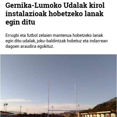
Gernika-Lumoko Udalak kirol
instalazioak hobetzeko lanak
egin ditu
Errugbi eta futbol zelaien mantenua hobetzeko lanak
egin ditu udalak, joku-baldintzak hobetuz eta indarrean
dagoen araudira egokituz.