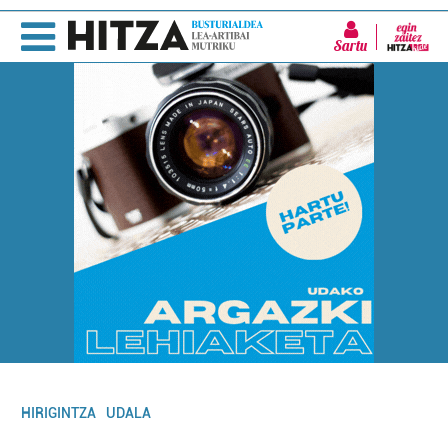
Sartu
HIRIGINTZA
UDALA