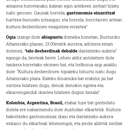
amaiera horretarako, kalean egin aitekeen zerbait bilatu
nahi genuen. Gauzak horrela,
gastronomia oinarritzat
hartzea bururatu zitzaigun, eta horrela, herritarren artean
kultura desberdinen ezagutzea erraztea”.
Ogia
izango dute
abiapuntu
domeka honetan, Busturiko
Altamirako plazan, 13:00etatik aurrera; aditzera eman
dutenez, “
talo desberdinak debalde
dastatzeko aukera”
egongo da, besteak beste. Lehen aldiz antolatzen dute
tankera horretako ekimen bat, eta helburua argi azaldu
dute: “Kultura desberdinen topaleku bihurtu nahi dugu
Altamirako plaza. Kaleko dinamika bat erabiliz jai bat
sortzea bilatzen dugu, denok denokin egotea eta
elkarrengandik ikastea bilatzen dugun bezala”.
Kolonbia, Argentina, Brasil,
etabar luze bat gonbidatu
dutela ere nabarmendu dute Auzholan elkartetik. Kultura
bakoitzeko gastronomiaz ikasi eta dastatzeko aukera
eskaini du elkarteak lehenengoz, eta jende aldetik zenbat