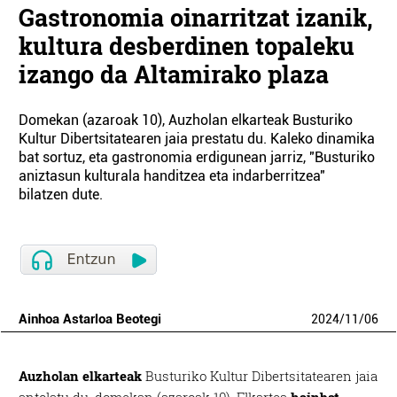
Gastronomia oinarritzat izanik,
kultura desberdinen topaleku
izango da Altamirako plaza
Domekan (azaroak 10), Auzholan elkarteak Busturiko
Kultur Dibertsitatearen jaia prestatu du. Kaleko dinamika
bat sortuz, eta gastronomia erdigunean jarriz, "Busturiko
aniztasun kulturala handitzea eta indarberritzea"
bilatzen dute.
Ainhoa Astarloa Beotegi
2024
/
11
/
06
Auzholan elkarteak
Busturiko Kultur Dibertsitatearen jaia