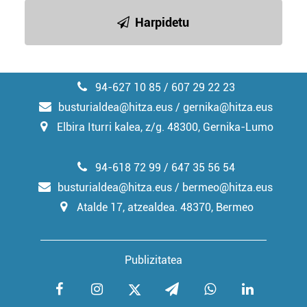
Harpidetu
94-627 10 85 / 607 29 22 23
busturialdea@hitza.eus / gernika@hitza.eus
Elbira Iturri kalea, z/g. 48300, Gernika-Lumo
94-618 72 99 / 647 35 56 54
busturialdea@hitza.eus / bermeo@hitza.eus
Atalde 17, atzealdea. 48370, Bermeo
Publizitatea