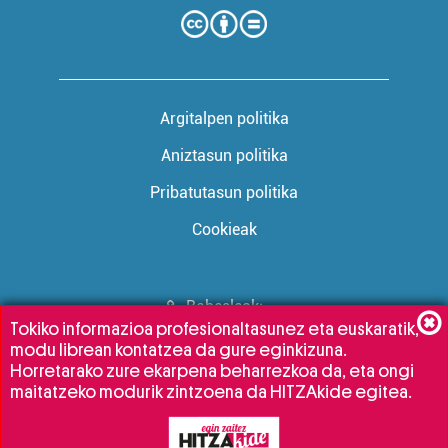
Argitalpen politika
Aniztasun politika
Pribatutasun politika
Cookieak
Babesleak:
Tokiko informazioa profesionaltasunez eta euskaratik,
modu librean kontatzea da gure eginkizuna.
Horretarako zure ekarpena beharrezkoa da, eta ongi
maitatzeko modurik zintzoena da HITZAkide egitea.