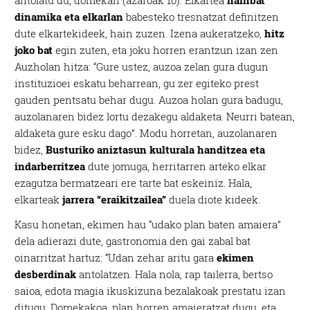
antolatu du, domekan (azaroak 10). Elkartea
hainbat
dinamika eta elkarlan
babesteko tresnatzat definitzen
dute elkartekideek, hain zuzen. Izena aukeratzeko,
hitz
joko bat
egin zuten, eta joku horren erantzun izan zen
Auzholan hitza: “Gure ustez, auzoa zelan gura dugun
instituzioei eskatu beharrean, gu zer egiteko prest
gauden pentsatu behar dugu. Auzoa holan gura badugu,
auzolanaren bidez lortu dezakegu aldaketa. Neurri batean,
aldaketa gure esku dago”. Modu horretan, auzolanaren
bidez,
Busturiko aniztasun kulturala handitzea eta
indarberritzea
dute jomuga, herritarren arteko elkar
ezagutza bermatzeari ere tarte bat eskeiniz. Hala,
elkarteak
jarrera “eraikitzailea”
duela diote kideek.
Kasu honetan, ekimen hau “udako plan baten amaiera”
dela adierazi dute, gastronomia den gai zabal bat
oinarritzat hartuz: “Udan zehar aritu gara
ekimen
desberdinak
antolatzen. Hala nola, rap tailerra, bertso
saioa, edota magia ikuskizuna bezalakoak prestatu izan
ditugu. Domekakoa, plan horren amaieratzat dugu, eta