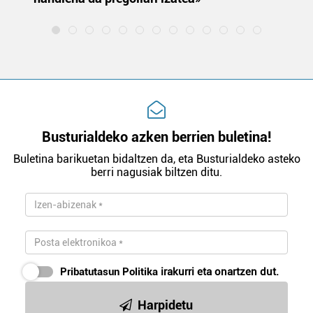
Busturialdeko azken berrien buletina!
Buletina barikuetan bidaltzen da, eta Busturialdeko asteko
berri nagusiak biltzen ditu.
Pribatutasun Politika
irakurri eta onartzen dut.
Harpidetu