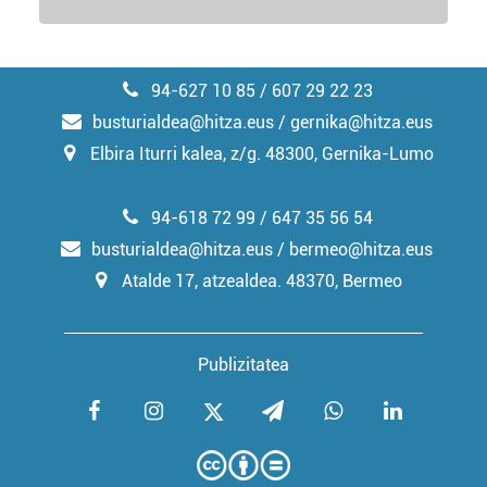
94-627 10 85 / 607 29 22 23
busturialdea@hitza.eus / gernika@hitza.eus
Elbira Iturri kalea, z/g. 48300, Gernika-Lumo
94-618 72 99 / 647 35 56 54
busturialdea@hitza.eus / bermeo@hitza.eus
Atalde 17, atzealdea. 48370, Bermeo
Publizitatea