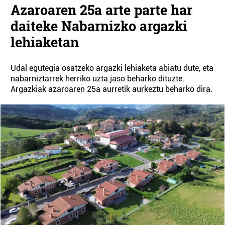
Azaroaren 25a arte parte har
daiteke Nabarnizko argazki
lehiaketan
Udal egutegia osatzeko argazki lehiaketa abiatu dute, eta
nabarniztarrek herriko uzta jaso beharko dituzte.
Argazkiak azaroaren 25a aurretik aurkeztu beharko dira.