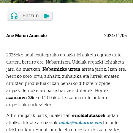
Ane Maruri Aransolo
2024
/
11
/
06
2025eko udal egutegirako argazki lehiaketa egingo dute
aurten, berriro ere, Nabarnizen. Udalak argazki lehiaketa
jarri du martxan,
Nabarnizko uztan
arreta jarriz. Izan ere,
herriko soro, ortu, zuhaitz, zuhaixka eta lurrek ematen
dituzten produktuak izan beharko dituzte hizpide
argazki lehiaketan parte hartzen dutenek. Horiek
azaroaren 25
eko 14:00ak arte izango dute aukera
argazkiak aurkezteko.
Adin mugarik barik, udalerrian
erroldatutakoek
bidali
ahalko dituzte argazkiak
udala@nabarniz.eus
helbide
elektronikora –udal langile eta ordezkariek izan ezik–,