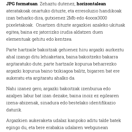
JPG formatuan
. Zehaztu dutenez,
horizontalean
ateratakoak onartuko dituzte, eta erresoluzio handikoak
izan beharko dira, gutxienez 2Mb edo 4ooox3000
pixeletakoak. Onartzen dituzte argazkiei azaleko ukituak
egitea, baina ez jatorrizko irudia aldatzen duen
elementuak gehitu edo kentzea.
Parte hartzaile bakoitzak gehienez hiru argazki aurkeztu
ahal izango ditu lehiaketara, baina bakoitzeko bakarra
argitaratuko dute; parte hartzaile kopurua beharrezko
argazki kopurua baino txikiagoa balitz, bigarren bat ere
aukeratu eta argitaratu ahalko da.
Nahi izanez gero, argazki bakoitzak izenburua edo
azalpen labur bat izan dezake, baina inoiz ez egilearen
izena-abizenak, sinadura edo bestelako identifikazio
daturik.
Argazkien aukeraketa udalaz kanpoko aditu talde batek
egingo du, eta bere erabakia udalaren webgunean