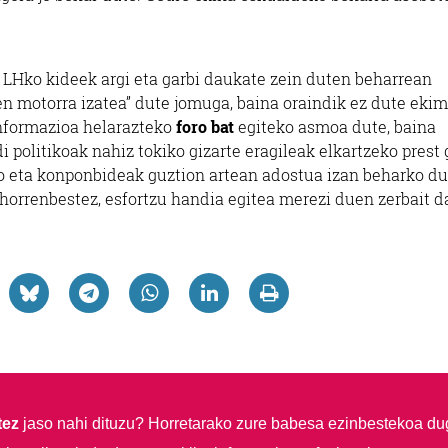
e LHko kideek argi eta garbi daukate zein duten beharrean
aren motorra izatea” dute jomuga, baina oraindik ez dute eki
informazioa helarazteko
foro bat
egiteko asmoa dute, baina
i politikoak nahiz tokiko gizarte eragileak elkartzeko prest
o eta konponbideak guztion artean adostua izan beharko du
 horrenbestez, esfortzu handia egitea merezi duen zerbait da
tez
jaso nahi dituzu?
Horretarako zure babesa ezinbestekoa du