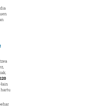
ldia
tuen
an
a
tzea
ez,
kak;
120
 Hain
 hartu
behar