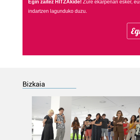
Egin zaitez HITZAkide!
Zure ekarpenari esker, eu
indartzen lagunduko duzu.
Eg
Bizkaia