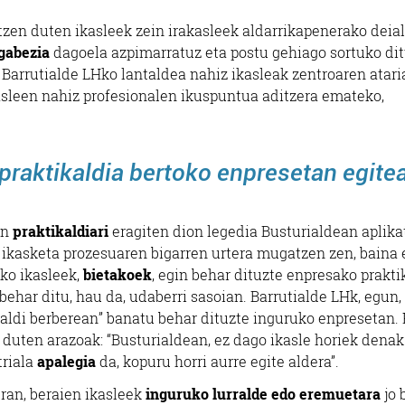
zen duten ikasleek zein irakasleek aldarrikapenerako deia
 gabezia
dagoela azpimarratuz eta postu gehiago sortuko di
 Barrutialde LHko lantaldea nahiz ikasleak zentroaren atari
asleen nahiz profesionalen ikuspuntua aditzera emateko,
praktikaldia bertoko enpresetan egite
en
praktikaldiari
eragiten dion legedia Busturialdean aplika
a ikasketa prozesuaren bigarren urtera mugatzen zen, baina 
eko ikasleek,
bietakoek
, egin behar dituzte enpresako prakti
 behar ditu, hau da, udaberri sasoian. Barrutialde LHk, egun,
k “aldi berberean” banatu behar dituzte inguruko enpresetan.
a duten arazoak: “Busturialdean, ez dago ikasle horiek denak
triala
apalegia
da, kopuru horri aurre egite aldera”.
uran, beraien ikasleek
inguruko lurralde edo eremuetara
jo 