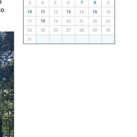
i
3
4
5
6
7
8
9
ko
10
11
12
13
14
15
16
17
18
19
20
21
22
23
24
25
26
27
28
29
30
31
1
2
3
4
5
6