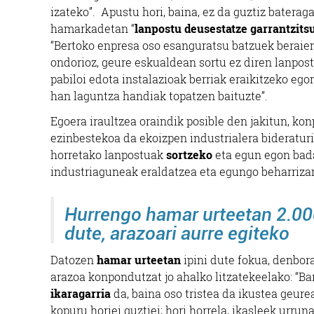
izateko”. Apustu hori, baina, ez da guztiz batera
hamarkadetan “
lanpostu deusestatze garrantzits
“Bertoko enpresa oso esanguratsu batzuek beraien 
ondorioz, geure eskualdean sortu ez diren lanpost
pabiloi edota instalazioak berriak eraikitzeko eg
han laguntza handiak topatzen baituzte”.
Egoera iraultzea oraindik posible den jakitun, kon
ezinbestekoa da ekoizpen industrialera bideratur
horretako lanpostuak
sortzeko
eta egun egon ba
industriaguneak eraldatzea eta egungo beharrizane
Hurrengo hamar urteetan 2.000
dute, arazoari aurre egiteko
Datozen
hamar urteetan
ipini dute fokua, denbora
arazoa konpondutzat jo ahalko litzatekeelako: “B
ikaragarria
da, baina oso tristea da ikustea geur
kopuru horiei guztiei; hori horrela, ikasleek urr