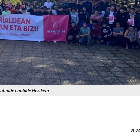
utialde Lanbide Heziketa
202