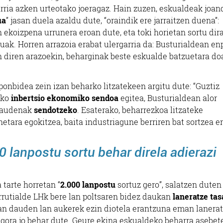
garria azken urteotako joeragaz. Hain zuzen, eskualdeak joa
ua
” jasan duela azaldu dute, “oraindik ere jarraitzen duena”:
ekoizpena urrunera eroan dute, eta toki horietan sortu dira
uak. Horren arrazoia erabat ulergarria da: Busturialdean en
on diren arazoekin, beharginak beste eskualde batzuetara do
ponbidea zein izan beharko litzatekeen argitu dute: “Guztiz
iko
inbertsio ekonomiko sendoa
egitea, Busturialdean alor
daudenak
sendotzeko
. Esaterako, beharrezkoa litzateke
tara egokitzea, baita industriagune berriren bat sortzea er
 lanpostu sortu behar direla adierazi
 tarte horretan “
2.000 lanpostu
sortuz gero”, salatzen duten
arrutialde LHk bere lan poltsaren bidez daukan
laneratze tas
ean dauden lan aukerek ezin diotela erantzuna eman lanera
unagora jo behar dute. Geure ekina eskualdeko beharra asebet