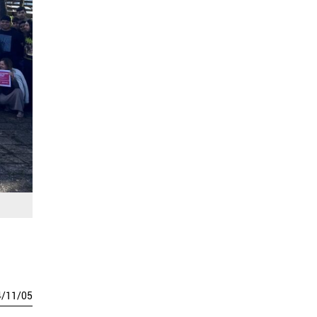
4
/
11
/
05