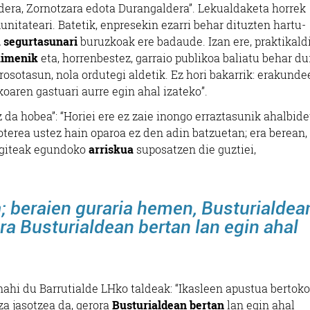
dera, Zornotzara edota Durangaldera”. Lekualdaketa horrek
unitateari. Batetik, enpresekin ezarri behar dituzten hartu-
a segurtasunari
buruzkoak ere badaude. Izan ere, praktikald
aimenik
eta, horrenbestez, garraio publikoa baliatu behar du
erosotasun, nola ordutegi aldetik. Ez hori bakarrik: erakunde
koaren gastuari aurre egin ahal izateko”.
a hobea”: “Horiei ere ez zaie inongo erraztasunik ahalbide
oterea ustez hain oparoa ez den adin batzuetan; era berean,
egiteak egundoko
arriskua
suposatzen die guztiei,
; beraien guraria hemen, Busturialdea
ra Busturialdean bertan lan egin ahal
ahi du Barrutialde LHko taldeak: “Ikasleen apustua bertoko
a jasotzea da, gerora
Busturialdean bertan
lan egin ahal