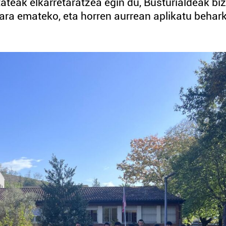
teak elkarretaratzea egin du, Busturialdeak biz
ara emateko, eta horren aurrean aplikatu behar