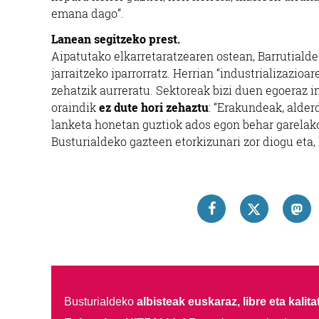
emana dago”.
Lanean segitzeko prest.
Aipatutako elkarretaratzearen ostean, Barrutiald
jarraitzeko iparrorratz. Herrian “industrializazio
zehatzik aurreratu. Sektoreak bizi duen egoeraz 
oraindik
ez dute hori zehaztu
: “Erakundeak, alderd
lanketa honetan guztiok ados egon behar garelak
Busturialdeko gazteen etorkizunari zor diogu eta,
Busturialdeko
albisteak euskaraz, libre eta kalita