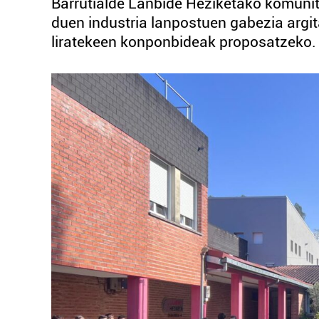
Barrutialde Lanbide Heziketako komunita
duen industria lanpostuen gabezia argit
liratekeen konponbideak proposatzeko.