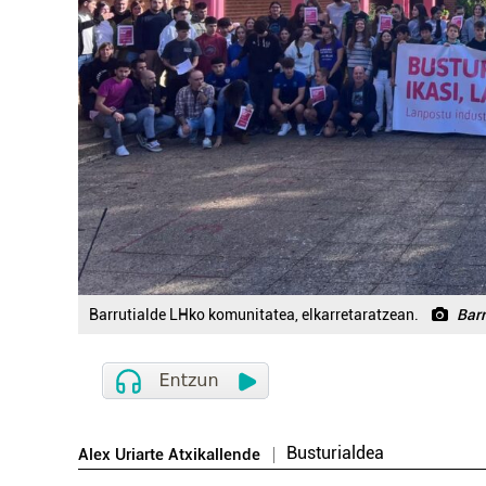
Barrutialde LHko komunitatea, elkarretaratzean.
Barr
Busturialdea
Alex Uriarte Atxikallende