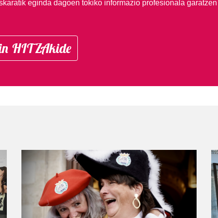
skaratik eginda dagoen tokiko informazio profesionala garatzen
in HITZAkide