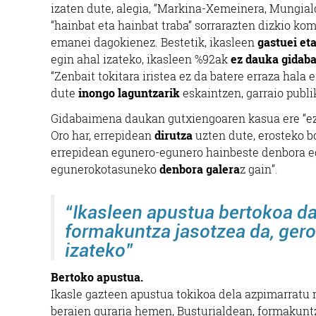
izaten dute, alegia, “Markina-Xemeinera, Mungial
“hainbat eta hainbat traba” sorrarazten dizkio kom
emanei dagokienez. Bestetik, ikasleen
gastuei et
egin ahal izateko, ikasleen %92ak
ez dauka gidab
“Zenbait tokitara iristea ez da batere erraza hala 
dute
inongo laguntzarik
eskaintzen, garraio publi
Gidabaimena daukan gutxiengoaren kasua ere “ez d
Oro har, errepidean
dirutza
uzten dute, erosteko b
errepidean egunero-egunero hainbeste denbora 
egunerokotasuneko
denbora galera
z gain”.
“Ikasleen apustua bertokoa da
formakuntza jasotzea da, gero
izateko”
Bertoko apustua.
Ikasle gazteen apustua tokikoa dela azpimarratu n
beraien guraria hemen, Busturialdean, formakuntz