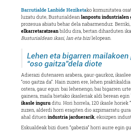
Barrutialde Lanbide Heziketa
ko komunitatea osat
luzatu dute, Busturialdean
lanpostu industrialen
prozesua abiatu behar dela nabarmenduz. Berriki,
elkarretaratzean
bildu dira, bertan diharduten ik
Busturialdean ikasi, lan eta bizi
lelopean.
Lehen eta bigarren mailakoen 
“oso gaitza”dela diote
Adierazi dutenaren arabera, gaur-gaurkoz, ikasle
“oso gaitza da”. Hain zuzen ere, lehen praktikaldi
ostera, gaur egun: bai lehenengo, bai bigarren urt
gainera, maila bietako ikasleriak aldi berean egin
ikasle inguru
ditu. Hori horrela, 120 ikasle horie
zuzen, alderdi horri eragiten dio azpimarratu gur
ahal dituen
industria jarduerarik
; ekoizpen indus
Eskualdeak bizi duen “gabezia” horri aurre egin g