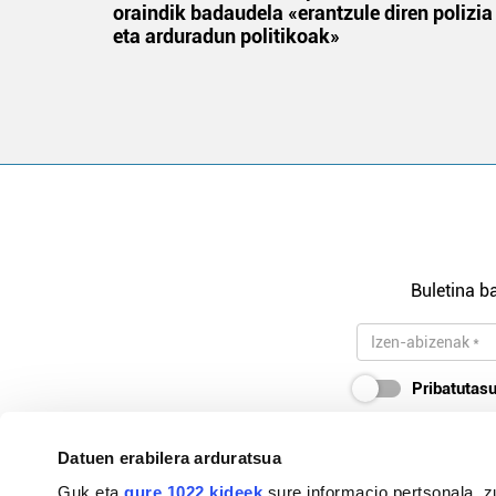
 gizon
oraindik badaudela «erantzule diren polizia
eta arduradun politikoak»
Buletina ba
Pribatutasu
Datuen erabilera arduratsua
Guk eta
gure 1022 kideek
sure informacio pertsonala, z