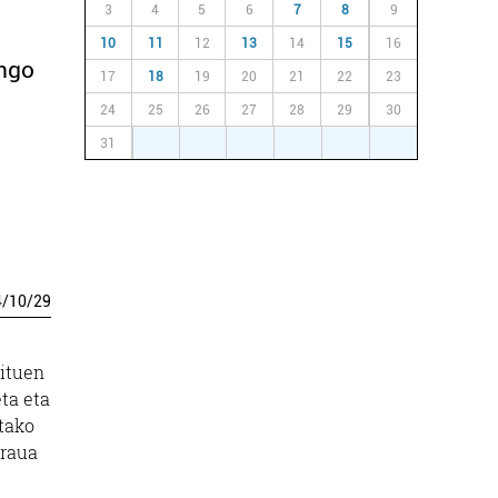
3
4
5
6
7
8
9
10
11
12
13
14
15
16
ingo
17
18
19
20
21
22
23
24
25
26
27
28
29
30
31
1
2
3
4
5
6
4
/
10
/
29
dituen
eta eta
tako
araua