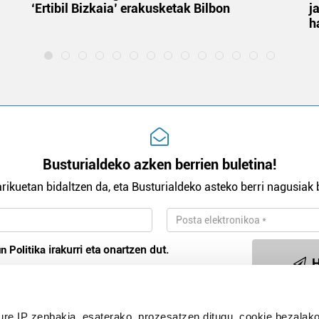
‘Ertibil Bizkaia’ erakusketak Bilbon
j
h
Busturialdeko azken berrien buletina!
rikuetan bidaltzen da, eta Busturialdeko asteko berri nagusiak b
n Politika
irakurri eta onartzen dut.
H
ure IP zenbakia, esaterako, prozesatzen ditugu, cookie bezalako