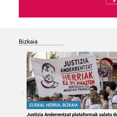
Bizkaia
EUSKAL HERRIA, BIZKAIA
tik
Justizia Anderrentzat plataformak salatu d