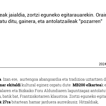
k jaialdia, zortzi eguneko egitarauarekin. Ora
tu ditu, gainera, eta antolatzaileak "pozarren"
202
a
. Izan ere, aurtengoa abangoardia eta tradizioa uztartzen 
ar ekitaldi
kultural eginez ospatu dute.
MB200 elkartea
k 
laren eta Bizkaiko Foru Aldundiaren laguntzagaz antolatu
n, batik bat, Frantziskotarren klaustroa. Zortzi eguneko egit
k 27ra
bitartean hamar jarduera aurreikusiz. Hitzaldiak,