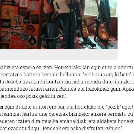
ahiz eta espero ez izan. Horretarako lan egin dutela aitortu
restatzea baitzen beraien helburua. “Helburua argiki bete”
eta Joseba Irazokiren kontzertua nabarmendu dute, inoizkor
abarmenduko nituen arren, Badiola eta Irazokinaz gain, Apik
jendea oso pozik gelditu zen”.
an
egin dituzte aurton ere bai, eta horrekiko ere “pozik” ager
la haintzat hartuz, une bereziak bizitzeko aukera bermatu zu
auetan izaten dira musika emanaldiak, eta aldaketa honeki
at ezagutu dugu. Jendeak ere asko disfrutatu zituen”.