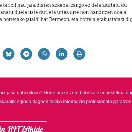
e biribil hau jaialdiaren azkena izango ez dela ziurtatu du
anatu duela uste dut, eta urtez urte hori handitzen doala,
 horretako jaialdi bat Bermeon, eta horrela erakustarazi dig
tez
jaso nahi dituzu?
Horretarako zure babesa ezinbestekoa du
skaratik eginda dagoen tokiko informazio profesionala garatzen
in HITZAkide