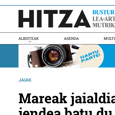
ALBISTEAK
AGENDA
MULT
JAIAK
Mareak jaialdi
jendea batu du