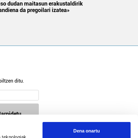
aso dudan maitasun erakustaldirik
andiena da pregoilari izatea»
iltzen ditu.
arpidetu
Dena onartu
 teknologiak