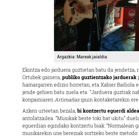
Argazkia: Mareak jaialdia
Ekintza edo jarduera guztietan batu da jendetza, n
Ortubek gainera,
publiko guztientzako jarduerak
p
hamargarren edizio horretan, eta Xabier Badiola 
jende gehien batu zuela eta. “Jarduera guztiak n
konpainiaren
Artimañas
ipuin kontaketarekin ere 
Azken urteetan bezala,
bi kontzertu eguerdi alde
antolatzailea. “Musikak beste toki bat ukitu” due
eguerdian egindako kontzertu biak: “Normalean g
musikarekin une bereziak sortzeko beste metodo b