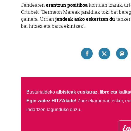
Jendearen
erantzun positiboa
kontuan izanik, urt
Ortubek: “Bermeon Mareak jaialdiak toki bat bereg
gainera. Urrian
jendeak asko eskertzen du
tankera
bai hitzez eta baita ekintzez”.
Busturialdeko
albisteak euskaraz, libre eta kalita
Egin zaitez HITZAkide!
Zure ekarpenari esker, eu
indartzen lagunduko duzu.
Eg