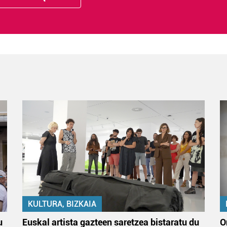
KULTURA, BIZKAIA
u
Euskal artista gazteen saretzea bistaratu du
O