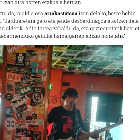
at izan dira horren erakusle herrian.
rtu da, jaialdia oso
arrakastatsua
izan delako, beste behin.
: “Jardueretara gero eta jende desberdinagoa etortzen dela 
din aldetik. Adin tartea zabaldu da, eta gazteenetatik hasi e
 nabarmenduko genuke hamargarren edizio honetatik”.