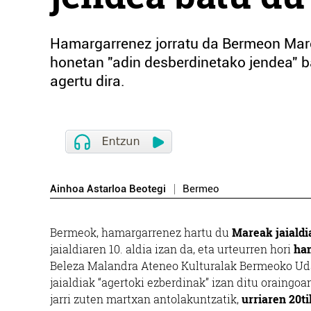
Hamargarrenez jorratu da Bermeon Marea
honetan "adin desberdinetako jendea" ba
agertu dira.
Ainhoa Astarloa Beotegi
Bermeo
Bermeok, hamargarrenez hartu du
Mareak jaialdi
jaialdiaren 10. aldia izan da, eta urteurren hori
ham
Beleza Malandra Ateneo Kulturalak Bermeoko Uda
jaialdiak “agertoki ezberdinak” izan ditu oraingoa
jarri zuten martxan antolakuntzatik,
urriaren 20ti