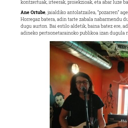
kontzertuak, irteerak, proiekzioak, eta abar luze b
Ane Ortube
, jaialdiko antolatzailea, “pozarren” age
Horregaz batera, adin tarte zabala nabarmendu du
dugu aurton. Bai estilo aldetik, baina batez ere, a
adineko pertsonetarainoko publikoa izan dugula