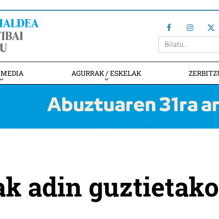
IMEDIA
AGURRAK / ESKELAK
ZERBITZ
ak adin guztietako