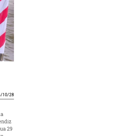
4
/
10
/
28
ia
endiz
dua 29
ko