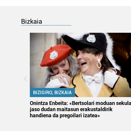
Bizkaia
BIZIGIRO, BIZKAIA
na
Onintza Enbeita: «Bertsolari moduan sekul
jaso dudan maitasun erakustaldirik
handiena da pregoilari izatea»