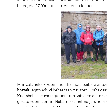
bidea, eta 07:00retan ekin zioten ibilaldiari.
Martxalariek ez zuten inondik inora ogibide errazi
hotzak
lagun eduki behar izan zituzten. Trabakua
Kristobal baseliza inguruan iritsi zitzaien egune
gozatu zuten bertan. Nabarnizko helmugan, herrik