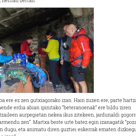
, herrian bertan.
goa ere ez zen gutxiagorako izan. Hain zuzen ere, parte hartz
mende erdia abian ipinitako “beteranoenak” ere bildu ziren
rtzaileen aurpegietan nekea ikus zitekeen, jardunaldi gogorr
rmendu zen”. Martxa beste urte batez egin izanagatik “poz
n dugu, eta animatu diren guztiei eskerrak ematen dizkiegu