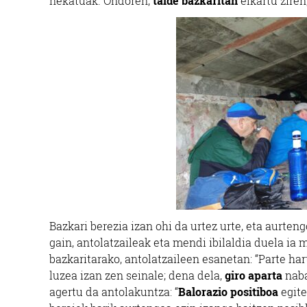
nekatuak. Ondoren,
talde bazkaritan
elkartu ziren
Bazkari berezia izan ohi da urtez urte, eta aurten
gain, antolatzaileak eta mendi ibilaldia duela ia 
bazkaritarako, antolatzaileen esanetan: “Parte ha
luzea izan zen seinale; dena dela,
giro aparta
naba
agertu da antolakuntza: “
Balorazio positiboa
egite