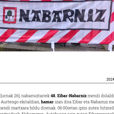
202
urriak 26], nabarniztarrek
48. Eibar-Nabarniz
mendi ibilald
 Aurtengo ekitaldian,
hamar
izan dira Eibar eta Nabarniz m
endi martxara bildu direnak. 06:00retan ipini zuten hitzor
n partaideek, Nabarnizen. Autobusez egin zuten Eibarreraino