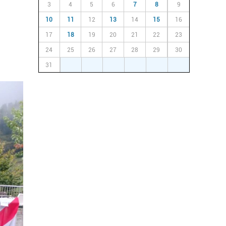
3
4
5
6
7
8
9
10
11
12
13
14
15
16
17
18
19
20
21
22
23
24
25
26
27
28
29
30
31
1
2
3
4
5
6