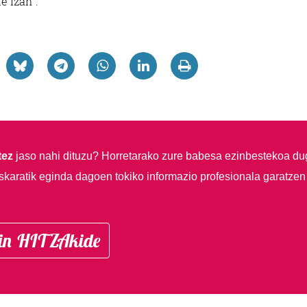
e izan”.
tez
jaso nahi dituzu?
Horretarako zure babesa ezinbestekoa du
skaratik eginda dagoen tokiko informazio profesionala garatzen
in HITZAkide