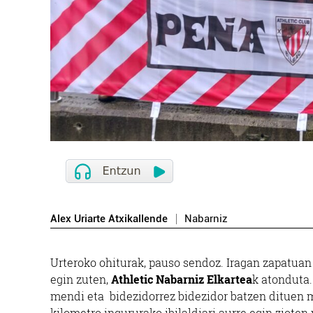
Alex Uriarte Atxikallende
Nabarniz
Urteroko ohiturak, pauso sendoz. Iragan zapatuan [
egin zuten,
Athletic Nabarniz Elkartea
k atonduta.
mendi eta bidezidorrez bidezidor batzen dituen m
kilometro ingururako ibilaldiari aurre egin ziote