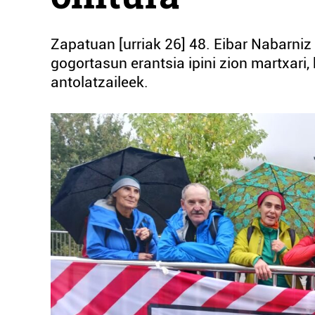
Zapatuan [urriak 26] 48. Eibar Nabarniz 
gogortasun erantsia ipini zion martxari,
antolatzaileek.