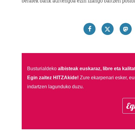
beraiek barik aurtengoa ezin izango baitzen posibl
Busturialdeko
albisteak euskaraz, libre eta kalita
Egin zaitez HITZAkide!
Zure ekarpenari esker, eu
indartzen lagunduko duzu.
Eg