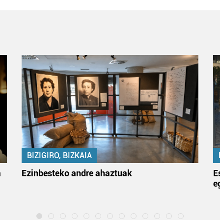
BIZIGIRO, BIZKAIA
a
Ezinbesteko andre ahaztuak
E
e