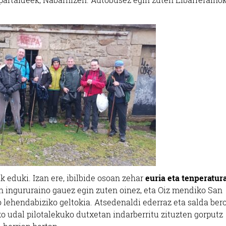
k eduki. Izan ere, ibilbide osoan zehar
euria eta tenperatur
n ingururaino gauez egin zuten oinez, eta Oiz mendiko San
ko lehendabiziko geltokia. Atsedenaldi ederraz eta salda ber
o udal pilotalekuko dutxetan indarberritu zituzten gorputz