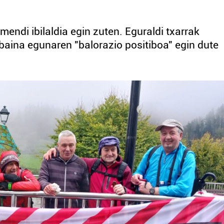
mendi ibilaldia egin zuten. Eguraldi txarrak
 baina egunaren "balorazio positiboa" egin dute