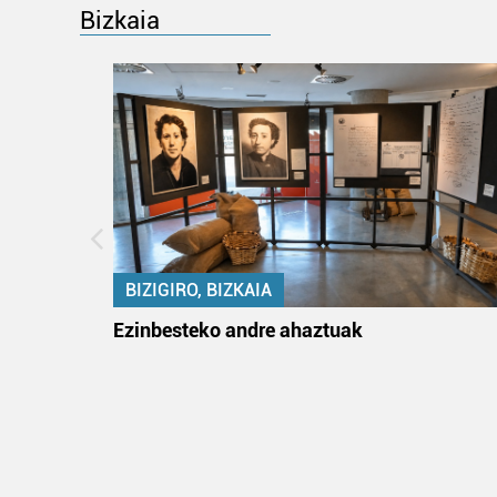
Bizkaia
BIZIGIRO, BIZKAIA
ko itun
Ezinbesteko andre ahaztuak