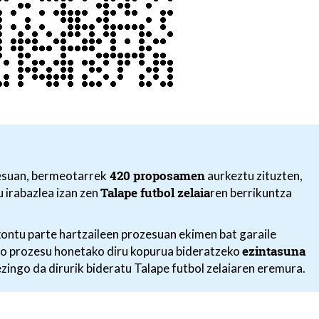
420 proposamen
zesuan, bermeotarrek
aurkeztu zituzten,
Talape futbol zelaia
u irabazlea izan zen
ren berrikuntza
ontu parte hartzaileen prozesuan ekimen bat garaile
ezintasuna
ro prozesu honetako diru kopurua bideratzeko
ezingo da dirurik bideratu Talape futbol zelaiaren eremura.