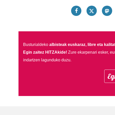
Busturialdeko
albisteak euskaraz, libre eta kalita
Egin zaitez HITZAkide!
Zure ekarpenari esker, eu
indartzen lagunduko duzu.
Eg