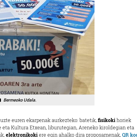
Bermeoko Udala.
tuzte euren ekarpenak aurkezteko: batetik,
fisikoki
horiek
 eta Kultura Etxean, liburutegian, Areneko kiroldegian eta
ik,
elektronikoki
ere egin ahalko dira proposamenak,
QR ko