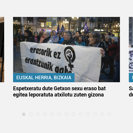
EUSKAL HERRIA, BIZKAIA
Espetxeratu dute Getxon sexu eraso bat
S
egitea leporatuta atxilotu zuten gizona
d