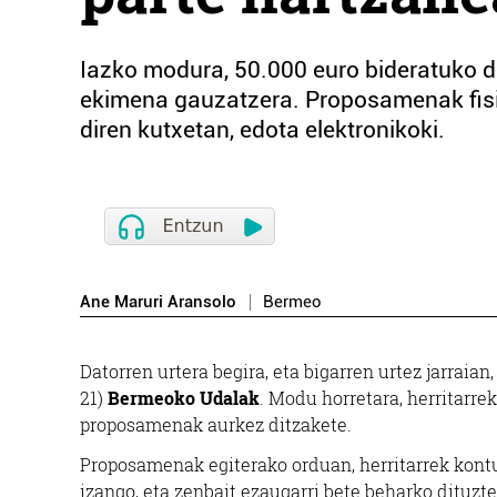
Iazko modura, 50.000 euro bideratuko d
ekimena gauzatzera. Proposamenak fisiko
diren kutxetan, edota elektronikoki.
Ane Maruri Aransolo
Bermeo
Datorren urtera begira, eta bigarren urtez jarraian
21)
Bermeoko Udalak
. Modu horretara, herritarre
proposamenak aurkez ditzakete.
Proposamenak egiterako orduan, herritarrek kont
izango, eta zenbait ezaugarri bete beharko dituzte