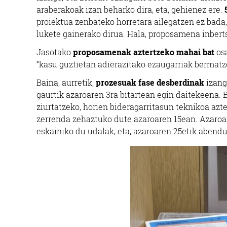
araberakoak izan beharko dira, eta, gehienez ere.
proiektua zenbateko horretara ailegatzen ez bada
lukete gainerako dirua. Hala, proposamena inberts
Jasotako
proposamenak aztertzeko mahai bat
osa
“kasu guztietan adierazitako ezaugarriak bermatze
Baina, aurretik,
prozesuak fase desberdinak
izang
gaurtik azaroaren 3ra bitartean egin daitekeena. 
ziurtatzeko, horien bideragarritasun teknikoa azte
zerrenda zehaztuko dute azaroaren 15ean. Azaroa
eskainiko du udalak, eta, azaroaren 25etik abendu