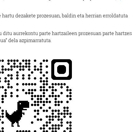
 hartu dezakete prozesuan, baldin eta herrian erroldatuta
ditu aurrekontu parte hartzaileen prozesuan parte hartzer
sua” dela azpimarratuta.