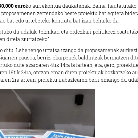
50.000 euro
ko aurrekontua daukatenak. Baina, hautatutako
, proposamenen zerrendako beste proiektu bat egitera bide
io bat edo urtebeteko kontratu bat izan beharko da.
tuko du udalak, teknikari eta ordezkari politikoez osatutak
n direla ziurtatzeko”.
o ditu. Lehehengo urratsa izango da proposamenak aurkezt
Bigarren pausoa, berriz, ekarpenek baldintzak bermatzen dit
rtuko dute azaroaren 4tik 14ra bitartean, eta, gero, proiektu
ren 18tik 24ra, ontzan eman diren proiektuak bozkatzeko a
aren 2ra artean, proiektu irabazlearen berri emango du uda