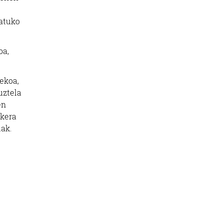
ratuko
oa,
ekoa,
uztela
en
ukera
lak.