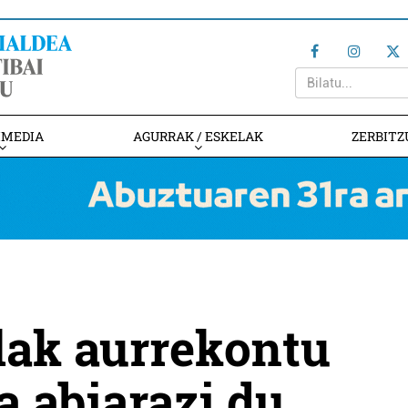
IMEDIA
AGURRAK / ESKELAK
ZERBITZ
ak aurrekontu
a abiarazi du