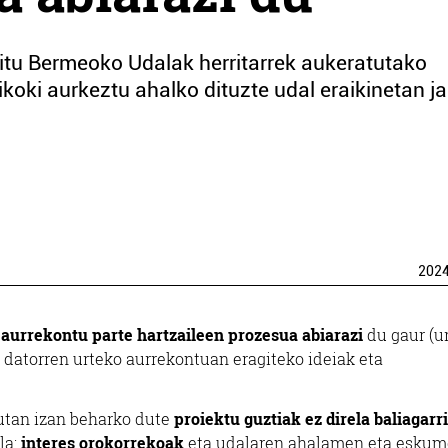
itu Bermeoko Udalak herritarrek aukeratutako
ki aurkeztu ahalko dituzte udal eraikinetan ja
202
,
aurrekontu parte hartzaileen prozesua abiarazi
du gaur (u
k datorren urteko aurrekontuan eragiteko ideiak eta
utan izan beharko dute
proiektu guztiak ez direla baliagarr
la:
interes orokorrekoak
eta udalaren ahalamen eta esku