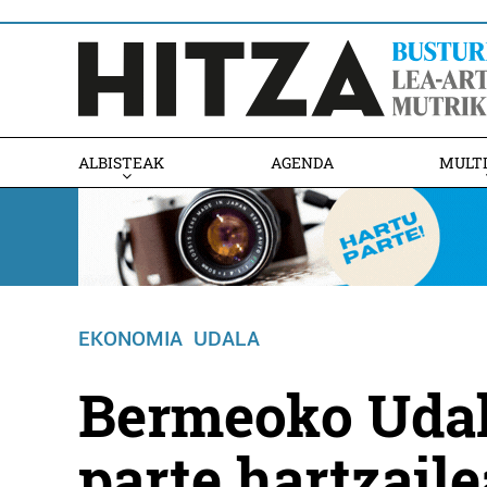
ALBISTEAK
AGENDA
MULT
EKONOMIA
UDALA
Bermeoko Udal
parte hartzaile