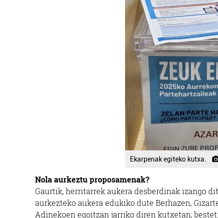
Ekarpenak egiteko kutxa.
Nola aurkeztu proposamenak?
Gaurtik, herritarrek aukera desberdinak izango di
aurkezteko aukera edukiko dute Berhazen, Gizarte
Adinekoen egoitzan jarriko diren kutxetan; bestet