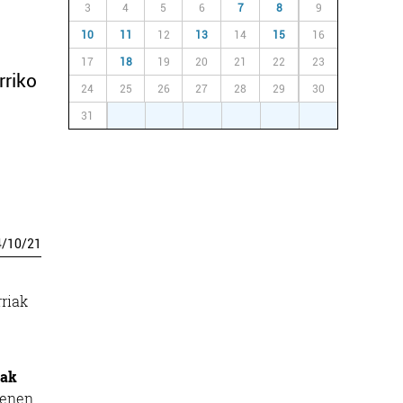
3
4
5
6
7
8
9
10
11
12
13
14
15
16
17
18
19
20
21
22
23
rriko
24
25
26
27
28
29
30
31
1
2
3
4
5
6
4
/
10
/
21
rriak
iak
menen