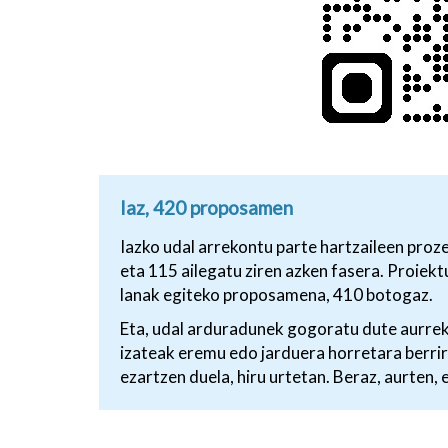
Iaz, 420 proposamen
Iazko udal arrekontu parte hartzaileen pro
eta 115 ailegatu ziren azken fasera. Proiekt
lanak egiteko proposamena, 410 botogaz.
Eta, udal arduradunek gogoratu dute aurrek
izateak eremu edo jarduera horretara berri
ezartzen duela, hiru urtetan. Beraz, aurten, 