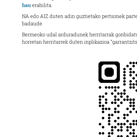
hau
erabilita.
NA edo AIZ duten adin guztietako pertsonek parte
badaude.
Bermeoko udal arduradunek herritarrak gonbidatu 
horretan herritarrek duten inplikazioa “garrantzit