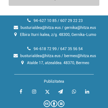
94-627 10 85 / 607 29 22 23
busturialdea@hitza.eus / gernika@hitza.eus
Elbira Iturri kalea, z/g. 48300, Gernika-Lumo
94-618 72 99 / 647 35 56 54
busturialdea@hitza.eus / bermeo@hitza.eus
Atalde 17, atzealdea. 48370, Bermeo
Publizitatea