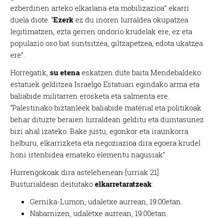
ezberdinen arteko elkarlana eta mobilizazioa” ekarri
duela diote. “
Ezerk
ez du inoren lurraldea okupatzea
legitimatzen, ezta gerren ondorio krudelak ere, ez eta
populazio oso bat suntsitzea, giltzapetzea, edota ukatzea
ere”.
Horregatik,
su etena
eskatzen dute baita Mendebaldeko
estatuek gelditzea Israelgo Estatuari egindako arma eta
baliabide militarren erosketa eta salmenta ere.
“Palestinako biztanleek baliabide material eta politikoak
behar dituzte beraien lurraldean gelditu eta duintasunez
bizi ahal izateko. Bake justu, egonkor eta iraunkorra
helburu, elkarrizketa eta negoziazioa dira egoera krudel
honi irtenbidea emateko elementu nagusiak”.
Hurrengokoak dira astelehenean [urriak 21]
Busturialdean deitutako
elkarretaratzeak
:
Gernika-Lumon, udaletxe aurrean, 19:00etan.
Nabarnizen, udaletxe aurrean, 19:00etan.