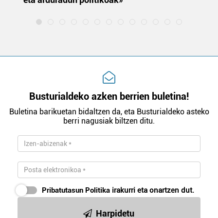
Busturialdeko azken berrien buletina!
Buletina barikuetan bidaltzen da, eta Busturialdeko asteko
berri nagusiak biltzen ditu.
Pribatutasun Politika
irakurri eta onartzen dut.
Harpidetu