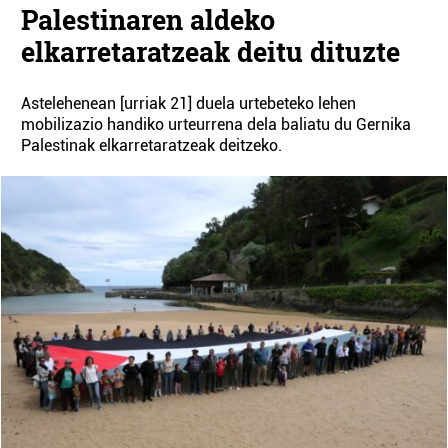
Palestinaren aldeko
elkarretaratzeak deitu dituzte
Astelehenean [urriak 21] duela urtebeteko lehen
mobilizazio handiko urteurrena dela baliatu du Gernika
Palestinak elkarretaratzeak deitzeko.