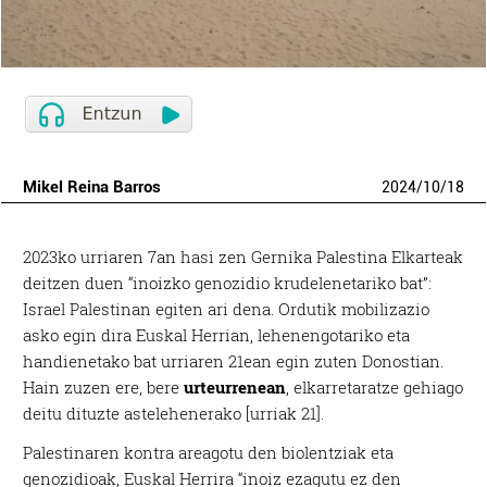
Mikel Reina Barros
2024
/
10
/
18
2023ko urriaren 7an hasi zen Gernika Palestina Elkarteak
deitzen duen “inoizko genozidio krudelenetariko bat”:
Israel Palestinan egiten ari dena. Ordutik mobilizazio
asko egin dira Euskal Herrian, lehenengotariko eta
handienetako bat urriaren 21ean egin zuten Donostian.
Hain zuzen ere, bere
urteurrenean
, elkarretaratze gehiago
deitu dituzte astelehenerako [urriak 21].
Palestinaren kontra areagotu den biolentziak eta
genozidioak, Euskal Herrira “inoiz ezagutu ez den