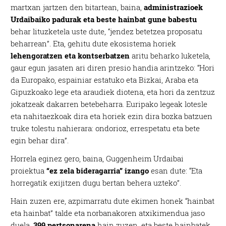
martxan jartzen den bitartean, baina,
administrazioek
Urdaibaiko padurak eta beste hainbat gune babestu
behar lituzketela uste dute, “jendez betetzea proposatu
beharrean”. Eta, gehitu dute ekosistema horiek
lehengoratzen eta kontserbatzen
aritu beharko luketela,
gaur egun jasaten ari diren presio handia arintzeko: “Hori
da Europako, espainiar estatuko eta Bizkai, Araba eta
Gipuzkoako lege eta araudiek diotena, eta hori da zentzuz
jokatzeak dakarren betebeharra. Euripako legeak lotesle
eta nahitaezkoak dira eta horiek ezin dira bozka batzuen
truke tolestu nahierara: ondorioz, errespetatu eta bete
egin behar dira”.
Horrela eginez gero, baina, Guggenheim Urdaibai
proiektua
“ez zela bideragarria” izango
esan dute: “Eta
horregatik exijitzen dugu bertan behera uzteko”.
Hain zuzen ere, azpimarratu dute ekimen honek “hainbat
eta hainbat” talde eta norbanakoren atxikimendua jaso
duela,
399 pertsonarena
hain zuzen, eta beste hainbatek,