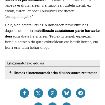
babesa erakutsi arren, nahiago izan dutela izenik ez
eman, euren lanpostu publikoei zor dieten
“errespetuagatik”.
Hala, alde batera utzi ezin daitekeen proiekturik ez
dagoela sinetsita,
mobilizazio zaratatsuan parte hartzeko
deia
egin diete herritarrei. “Proiektu honek egonezin
handia sortzen du gure eskualdean eta hortik kanpo, eta
horri erantzun behar diogu”.
Erlazionatutako edukia
Ikamak elkarretaratzeak deitu ditu hezkuntza zentroetan