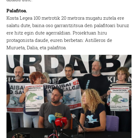
Palafitoa.
Kosta Legea 100 metrotik 20 metrora mugatu zutela ere
salatu dute, baina oso garrantzitsua den palafitoari buruz
ere hitz egin dute agerraldian. Proiektuan hiru
protagonista daude, euren berbetan: Astilleros de
Murueta, Dalia, eta palafitoa.