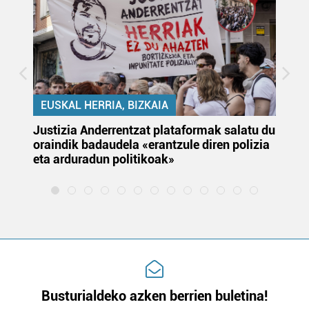
EUSKAL HERRIA, BIZKAIA
Justizia Anderrentzat plataformak salatu du
Eu
oraindik badaudela «erantzule diren polizia
‘E
eta arduradun politikoak»
Busturialdeko azken berrien buletina!