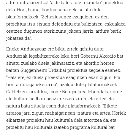
administrazioentzat “alde batera utzi ezineko” proiektua
dela. Hori, baina, kontraesana dela salatu dute
plataformakoek: “Zehaztasunez ezagutzen ez den
proiektua itsu-itsuan defendatu eta bultzatzea, eskualdea
osatzen dugunon etorkizuna jokoan jarriz, ardura barik
jokatzea da”.
Eneko Anduezagaz ere bildu zirela gehitu dute,
Anduezak legebiltzarreko leku hori Gobernu Akordio bat
sinatu zuelako duela jakinaraziz, eta akordio horren
baitan Guggenheim Urdaibai proiektua zegoela esanez.
“Hala ere, ez duela proiektua ezagutzen esan zigun. Eta
hori arduragabekeria da”, azaldu dute plataformakoek.
Galdetzen jarratitua, Ibone Bengoetxea lehendakariorde
eta kultura sailburuagaz ere izan ziren, eta artea eta
natura batu zituela esan dute plataformakoek: “Bikote
arraroa jarri zigun mahaigainean: natura eta artea. Horiek
elkartzea proiektu hau kulturala dela aitortzea da, eta
proiektu hau kulturala izateko programa kultural bat