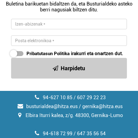
Buletina barikuetan bidaltzen da, eta Busturialdeko asteko
berri nagusiak biltzen ditu.
Pribatutasun Politika
irakurri eta onartzen dut.
Harpidetu
94-627 10 85 / 607 29 22 23
busturialdea@hitza.eus / gernika@hitza.eus
Elbira Iturri kalea, z/g. 48300, Gernika-Lumo
94-618 72 99 / 647 35 56 54