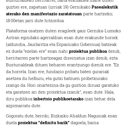
Busturialdeko herritarrei, baita eskualdea maite duten
guztiei ere, zapatuan (urriak 19) Gernikako
Pasealekutik
aterako den manifestazio zaratatsuan
parte hartzeko;
18:00etan jarri dute hitzordua.
Plataforma osatzen duten eragileek gaur Gernika-Lumoko
Astran egindako agerraldian esan dute erakunde horiek
(aldundia, Jaurlaritza eta Espainiako Gobernua) batzeak
ez duela “ezelan ere” esan nahi
proiektua publikoa
denik,
herritarren parte hartzeagaz diseinatua izan denik, ezta
Busturialdeak dituen beharrei erantzungo dienik ere. “Ez
da horrela. Izan ere, fundazio pribatu baten gurariak
asetzea du helburu, eta gutxi batzuen probetxurako
izango da. Hori onartezina da gu guztion diruaz garatuko
eta garatzen ari den proiektua izanik”, esan dute. Hala,
diru publikoa
inbertsio publikoetarako
izan behar dela
azpimarratu dute.
Gogoratu dute, berriki, Bizkaiko Ahaldun Nagusiak esan
duela
proiektua “definitu barik”
dagoela, baina