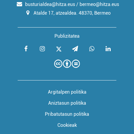
busturialdea@hitza.eus / bermeo@hitza.eus
Atalde 17, atzealdea. 48370, Bermeo
Publizitatea
Argitalpen politika
Aniztasun politika
Pribatutasun politika
Cookieak