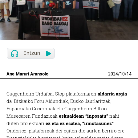
Ane Maruri Aransolo
2024
/
10
/
14
Guggenheim Urdaibai Stop plataformaren
aldarria argia
da: Bizkaiko Foru Aldundiak, Eusko Jaurlaritzak,
Espainiako Gobernuak eta Guggenheim Bilbao
Museoaren Fundazioak
eskualdean “inposatu”
nahi
duten proiektuari
ez eta ez esatea, “irmotasunez”
.
Ondorioz, plataformak dei egiten die aurten berriro ere