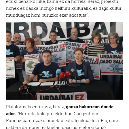
eduki beharko luke, baina ez da horrela. Beraz, proiektu
honek ez dauka inongo helburu kulturalik, ez dago kultur
munduagaz honi buruzko ezer adostuta”.
Plataformakoen iritziz, beraz,
gauza bakarrean daude
ados
: “Hirurek diote proiektu hau Guggenheim
Fundazioarentzako proiektu estrategikoa dela. Eta, gure
galdera da: noren eskuetan dago gure etorkizuna?