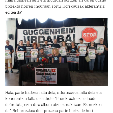
mahaigainean jarri eta inguruan sortzen ari garen guztia
fitxategiak erabiltzen ditu. Zure esperientzia eta
proiektu horren inguruan sortu. Hori gauzak alderantziz
zerbitzuak hobetzeko asmoz, cookie teknologiaz
egitea da”.
baliatzen gara. Ohar hau onartuz gero, teknologia hori
erabiltzeko baimen esplizitua ematen diguzu.
Gehiago
irakurri
Hala, parte hartzea falta dela, informazioa falta dela eta
koherentzia falta dela diote. “Proiektuak ez badaude
definituta, ezin dira albora utzi ezinak izan. Ezinezkoa
da”. Beharrezkoa den prozesu parte hartzaile hori