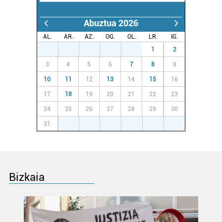
Abuztua 2026
AL.
AR.
AZ.
OG.
OL.
LR.
IG.
27
28
29
30
31
1
2
3
4
5
6
7
8
9
10
11
12
13
14
15
16
17
18
19
20
21
22
23
24
25
26
27
28
29
30
31
1
2
3
4
5
6
Bizkaia