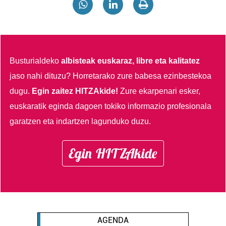
Busturialdeko
albisteak euskaraz, libre eta kalitatez
jaso nahi dituzu?
Horretarako zure babesa ezinbestekoa
dugu.
Egin zaitez HITZAkide!
Zure ekarpenari esker,
euskaratik eginda dagoen tokiko informazio profesionala
garatzen eta indartzen lagunduko duzu.
Egin HITZAkide
AGENDA