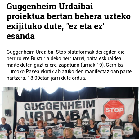
Guggenheim Urdaibai
proiektua bertan behera uzteko
exijituko dute, "ez eta ez"
esanda
Guggenheim Urdaibai Stop plataformak dei egiten die
berriro ere Busturialdeko herritarrei, baita eskualdea
maite duten guztiei ere, zapatuan (urriak 19), Gernika-
Lumoko Pasealekutik abiatuko den manifestazioan parte
hartzera. 18:00etan jarri dute ordua.