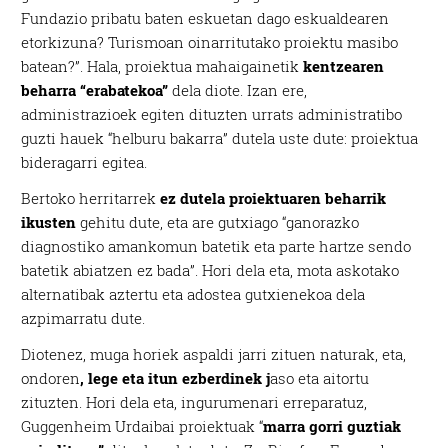
Fundazio pribatu baten eskuetan dago eskualdearen
etorkizuna? Turismoan oinarritutako proiektu masibo
batean?”. Hala, proiektua mahaigainetik
kentzearen
beharra “erabatekoa”
dela diote. Izan ere,
administrazioek egiten dituzten urrats administratibo
guzti hauek “helburu bakarra” dutela uste dute: proiektua
bideragarri egitea.
Bertoko herritarrek
ez dutela proiektuaren beharrik
ikusten
gehitu dute, eta are gutxiago “ganorazko
diagnostiko amankomun batetik eta parte hartze sendo
batetik abiatzen ez bada”. Hori dela eta, mota askotako
alternatibak aztertu eta adostea gutxienekoa dela
azpimarratu dute.
Diotenez, muga horiek aspaldi jarri zituen naturak, eta,
ondoren
, lege eta itun ezberdinek j
aso eta aitortu
zituzten. Hori dela eta, ingurumenari erreparatuz,
Guggenheim Urdaibai proiektuak “
marra gorri guztiak