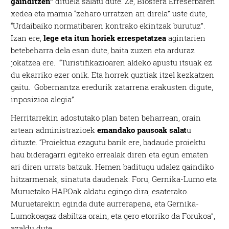
gainditzen”
dituela salatu dute. Ze, Biosfera Erreserbaren
xedea eta mamia “zeharo urratzen ari direla” uste dute,
“Urdaibaiko normatibaren kontrako ekintzak burutuz”.
Izan ere,
lege eta itun horiek errespetatzea
agintarien
betebeharra dela esan dute, baita zuzen eta arduraz
jokatzea ere. “Turistifikazioaren aldeko apustu itsuak ez
du ekarriko ezer onik. Eta horrek guztiak itzel kezkatzen
gaitu. Gobernantza eredurik zatarrena erakusten digute,
inposizioa alegia”.
Herritarrekin adostutako plan baten beharrean, orain
artean administrazioek
emandako pausoak salat
u
dituzte. “Proiektua ezagutu barik ere, badaude proiektu
hau bideragarri egiteko errealak diren eta egun ematen
ari diren urrats batzuk. Hemen baditugu udalez gaindiko
hitzarmenak, sinatuta daudenak: Foru, Gernika-Lumo eta
Muruetako HAPOak aldatu egingo dira, esaterako.
Muruetarekin eginda dute aurrerapena, eta Gernika-
Lumokoagaz dabiltza orain, eta gero etorriko da Forukoa”,
azaldu dute.