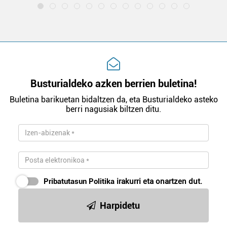
Busturialdeko azken berrien buletina!
Buletina barikuetan bidaltzen da, eta Busturialdeko asteko
berri nagusiak biltzen ditu.
Pribatutasun Politika
irakurri eta onartzen dut.
Harpidetu