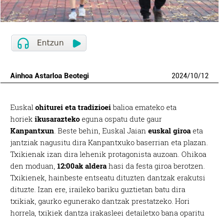
Ainhoa Astarloa Beotegi
2024
/
10
/
12
Euskal
ohiturei eta tradizioei
balioa emateko eta
horiek
ikusarazteko
eguna ospatu dute gaur
Kanpantxun
. Beste behin, Euskal Jaian
euskal giroa
eta
jantziak nagusitu dira Kanpantxuko baserrian eta plazan.
Txikienak izan dira lehenik protagonista auzoan. Ohikoa
den moduan,
12:00ak aldera
hasi da festa giroa berotzen.
Txikienek, hainbeste entseatu dituzten dantzak erakutsi
dituzte. Izan ere, iraileko bariku guztietan batu dira
txikiak, gaurko egunerako dantzak prestatzeko. Hori
horrela, txikiek dantza irakasleei detailetxo bana oparitu