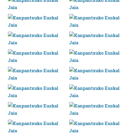
datuen atalean. Edozein unetan alda edo ken dezakezu
zure baimena Cookieen adierazpenean.
Webgune honek cookie propioak eta hirugarrenen cookie-
fitxategiak erabiltzen ditu. Zure esperientzia eta
zerbitzuak hobetzeko asmoz, cookie teknologiaz
baliatzen gara. Ohar hau onartuz gero, teknologia hori
erabiltzeko baimen esplizitua ematen diguzu.
Gehiago
irakurri