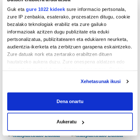
Guk eta
gure 1022 kideek
sure informacio pertsonala,
zure IP zenbakia, esaterako, prozesatzen ditugu, cookie
bezalako teknologiak erabiliz eta zure gailuko
informazioak azitzen dugu publizitate eta eduki
pertsonalizatua, publizitatearen eta edukiaren neurketa,
audientzia-ikerketa eta zerbitzuen garapena eskaintzeko.
Zure datuak nork eta zertarako erabiltzen dituen
hautatzeko aukera duzu. Zure onespena aldatzen edo
deuseztatzen ahal duzu edozein momentutan, Cookie
deklaraziotik edo Privacy triggerean klikatuz.
Xehetasunak ikusi
If you allow, we would also like to:
Collect information about your geographical
Dena onartu
location which can be accurate to within several
meters
Aukeratu
Identify your device by actively scanning it for
specific characteristics (fingerprinting)
Find out more about how your personal data is processed