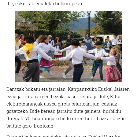
die, eskerrak emateko helburupean.
Dantzak bukatu eta jarraian, Kanpantxuko Euskal Jaiaren
ezaugarri nabarmen bezala, baserrietara jo dute, Kittu
elektrotxarangak auzoa girotu bitartean, jan-edanaz
gozatzeko. Bide berean jarraitu dute gainera, hurbildu
direnak. 70 lagun inguru bildu diren herri bazkaria izan
baitute gero, frontoian.
Egunari bukaera emateko, eta nola ez, Euskal Herriko