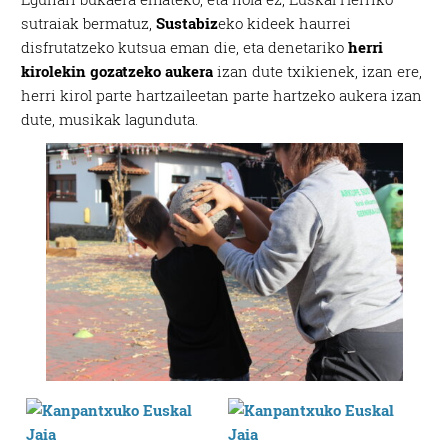
sutraiak bermatuz,
Sustabiz
eko kideek haurrei
disfrutatzeko kutsua eman die, eta denetariko
herri
kirolekin gozatzeko aukera
izan dute txikienek, izan ere,
herri kirol parte hartzaileetan parte hartzeko aukera izan
dute, musikak lagunduta.