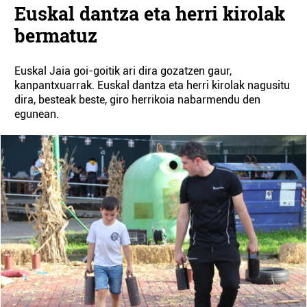
Euskal dantza eta herri kirolak
bermatuz
Euskal Jaia goi-goitik ari dira gozatzen gaur,
kanpantxuarrak. Euskal dantza eta herri kirolak nagusitu
dira, besteak beste, giro herrikoia nabarmendu den
egunean.