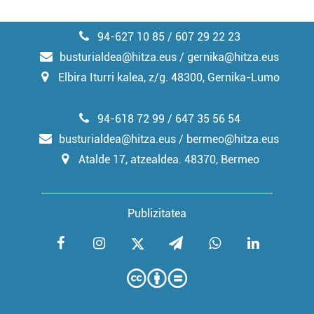
94-627 10 85 / 607 29 22 23
busturialdea@hitza.eus / gernika@hitza.eus
Elbira Iturri kalea, z/g. 48300, Gernika-Lumo
94-618 72 99 / 647 35 56 54
busturialdea@hitza.eus / bermeo@hitza.eus
Atalde 17, atzealdea. 48370, Bermeo
Publizitatea