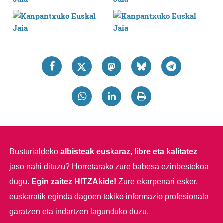
Busturialdeko
albisteak euskaraz, libre eta kalitatez
jaso nahi dituzu?
Horretarako zure babesa ezinbestekoa
dugu.
Egin zaitez HITZAkide!
Zure ekarpenari esker,
euskaratik eginda dagoen tokiko informazio profesionala
garatzen eta indartzen lagunduko duzu.