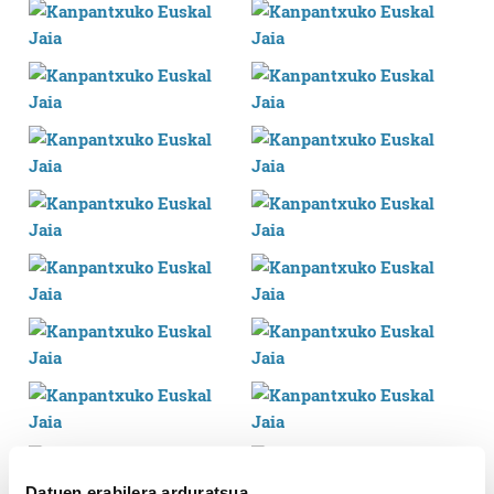
Datuen erabilera arduratsua