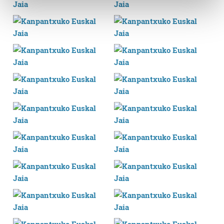
and set your preferences in the
details section
.
Guk eta gure bazkideek zure datu pertsonalak
prozesatzen ditugu, zure IP zenbakia, besteak beste,
teknologia erabiliz, cookieak adibidez, iragarki eta eduki
pertsonalizatuak eskaintzeko, iragarkiak eta edukia
neurtzeko, jendeari buruzko informazioa biltzeko eta
produktuak garatzeko. Zure datuak nork eta zertarako
erabiltzen dituen hauta dezakezu.
Bazkide batzuek ez dizute baimenik eskatzen, eta beren
interes komertzial legitimoetan babesten dira. Ikusi gure
bazkideen zerrenda, beren ustez zein helburutarako
duten interes legitimoa eta horren aurka nola egin
dezakezun ikusteko.
Lortu zure datu pertsonalak prozesatzeko moduari
buruzko informazio gehiago eta ezarri zure lehentasunak