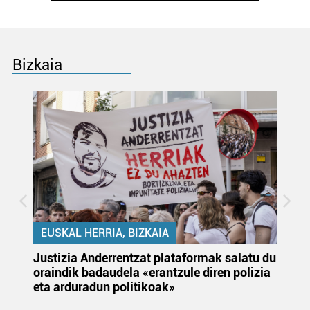
Bizkaia
EUSKAL HERRIA, BIZKAIA
Justizia Anderrentzat plataformak salatu du
Eu
oraindik badaudela «erantzule diren polizia
‘E
eta arduradun politikoak»