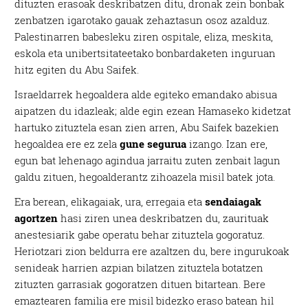
dituzten erasoak deskribatzen ditu, dronak zein bonbak
zenbatzen igarotako gauak zehaztasun osoz azalduz.
Palestinarren babesleku ziren ospitale, eliza, meskita,
eskola eta unibertsitateetako bonbardaketen inguruan
hitz egiten du Abu Saifek.
Israeldarrek hegoaldera alde egiteko emandako abisua
aipatzen du idazleak; alde egin ezean Hamaseko kidetzat
hartuko zituztela esan zien arren, Abu Saifek bazekien
hegoaldea ere ez zela
gune segurua
izango. Izan ere,
egun bat lehenago agindua jarraitu zuten zenbait lagun
galdu zituen, hegoalderantz zihoazela misil batek jota.
Era berean, elikagaiak, ura, erregaia eta
sendaiagak
agortzen
hasi ziren unea deskribatzen du, zaurituak
anestesiarik gabe operatu behar zituztela gogoratuz.
Heriotzari zion beldurra ere azaltzen du, bere ingurukoak
senideak harrien azpian bilatzen zituztela botatzen
zituzten garrasiak gogoratzen dituen bitartean. Bere
emaztearen familia ere misil bidezko eraso batean hil