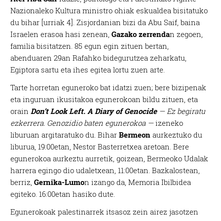
Nazionaleko Kultura ministro ohiak eskualdea bisitatuko
du bihar [urriak 4]. Zisjordanian bizi da Abu Saif, baina
Israelen erasoa hasi zenean,
Gazako zerrenda
n zegoen,
familia bisitatzen. 85 egun egin zituen bertan,
abenduaren 29an Rafahko bidegurutzea zeharkatu,
Egiptora sartu eta ihes egitea lortu zuen arte.
Tarte horretan eguneroko bat idatzi zuen; bere bizipenak
eta inguruan ikusitakoa egunerokoan bildu zituen, eta
orain
Don’t Look Left. A Diary of Genocide
— Ez begiratu
ezkerrera. Genozidio baten egunerokoa —
izeneko
liburuan argitaratuko du. Bihar
Bermeon
aurkeztuko du
liburua, 19:00etan, Nestor Basterretxea aretoan. Bere
egunerokoa aurkeztu aurretik, goizean, Bermeoko Udalak
harrera egingo dio udaletxean, 11:00etan. Bazkalostean,
berriz,
Gernika-Lumo
n izango da, Memoria Ibilbidea
egiteko. 16:00etan hasiko dute.
Egunerokoak palestinarrek itsasoz zein airez jasotzen