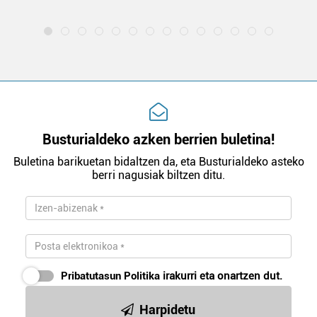
Busturialdeko azken berrien buletina!
Buletina barikuetan bidaltzen da, eta Busturialdeko asteko
berri nagusiak biltzen ditu.
Pribatutasun Politika
irakurri eta onartzen dut.
Harpidetu