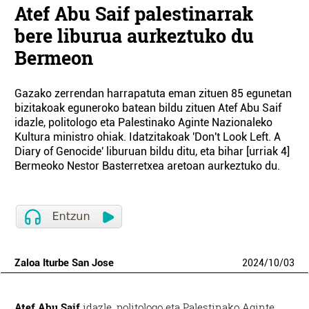
Atef Abu Saif palestinarrak
bere liburua aurkeztuko du
Bermeon
Gazako zerrendan harrapatuta eman zituen 85 egunetan
bizitakoak eguneroko batean bildu zituen Atef Abu Saif
idazle, politologo eta Palestinako Aginte Nazionaleko
Kultura ministro ohiak. Idatzitakoak 'Don't Look Left. A
Diary of Genocide' liburuan bildu ditu, eta bihar [urriak 4]
Bermeoko Nestor Basterretxea aretoan aurkeztuko du.
Zaloa Iturbe San Jose
2024
/
10
/
03
Atef Abu Saif
idazle, politologo eta Palestinako Aginte