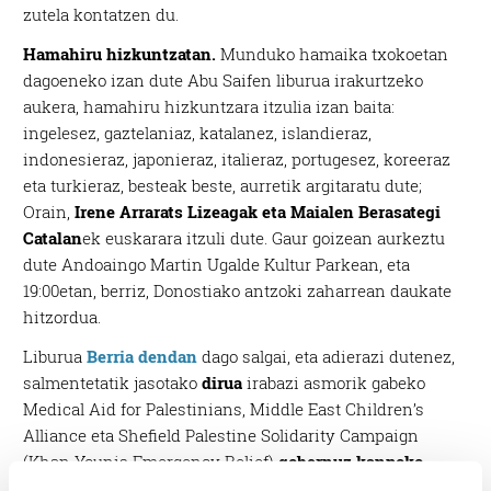
zutela kontatzen du.
Hamahiru hizkuntzatan.
Munduko hamaika txokoetan
dagoeneko izan dute Abu Saifen liburua irakurtzeko
aukera, hamahiru hizkuntzara itzulia izan baita:
ingelesez, gaztelaniaz, katalanez, islandieraz,
indonesieraz, japonieraz, italieraz, portugesez, koreeraz
eta turkieraz, besteak beste, aurretik argitaratu dute;
Orain,
Irene Arrarats Lizeagak eta Maialen Berasategi
Catalan
ek euskarara itzuli dute. Gaur goizean aurkeztu
dute Andoaingo Martin Ugalde Kultur Parkean, eta
19:00etan, berriz, Donostiako antzoki zaharrean daukate
hitzordua.
Liburua
Berria dendan
dago salgai, eta adierazi dutenez,
salmentetatik jasotako
dirua
irabazi asmorik gabeko
Medical Aid for Palestinians, Middle East Children’s
Alliance eta Shefield Palestine Solidarity Campaign
(Khan Younis Emergency Relief)
gobernuz kanpoko
erakunde eta elkarteei
emango diete. “Mundu mailan