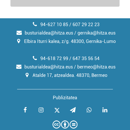
94-627 10 85 / 607 29 22 23
busturialdea@hitza.eus / gernika@hitza.eus
Elbira Iturri kalea, z/g. 48300, Gernika-Lumo
94-618 72 99 / 647 35 56 54
busturialdea@hitza.eus / bermeo@hitza.eus
Atalde 17, atzealdea. 48370, Bermeo
Publizitatea