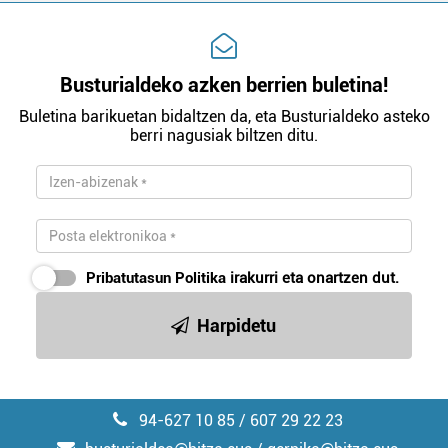
Busturialdeko azken berrien buletina!
Buletina barikuetan bidaltzen da, eta Busturialdeko asteko
berri nagusiak biltzen ditu.
Pribatutasun Politika
irakurri eta onartzen dut.
Harpidetu
94-627 10 85 / 607 29 22 23