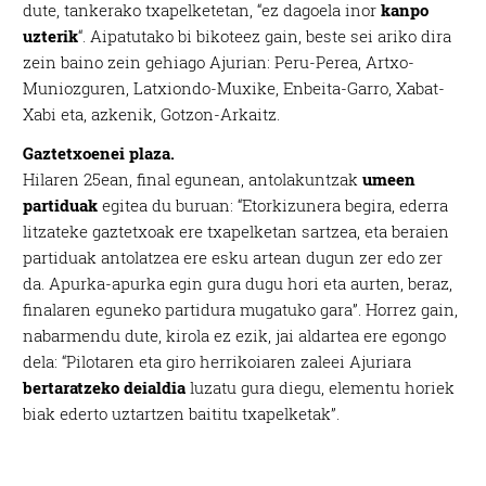
dute, tankerako txapelketetan, “ez dagoela inor
kanpo
uzterik
“. Aipatutako bi bikoteez gain, beste sei ariko dira
zein baino zein gehiago Ajurian: Peru-Perea, Artxo-
Muniozguren, Latxiondo-Muxike, Enbeita-Garro, Xabat-
Xabi eta, azkenik, Gotzon-Arkaitz.
Gaztetxoenei plaza.
Hilaren 25ean, final egunean, antolakuntzak
umeen
partiduak
egitea du buruan: “Etorkizunera begira, ederra
litzateke gaztetxoak ere txapelketan sartzea, eta beraien
partiduak antolatzea ere esku artean dugun zer edo zer
da. Apurka-apurka egin gura dugu hori eta aurten, beraz,
finalaren eguneko partidura mugatuko gara”. Horrez gain,
nabarmendu dute, kirola ez ezik, jai aldartea ere egongo
dela: “Pilotaren eta giro herrikoiaren zaleei Ajuriara
bertaratzeko deialdia
luzatu gura diegu, elementu horiek
biak ederto uztartzen baititu txapelketak”.