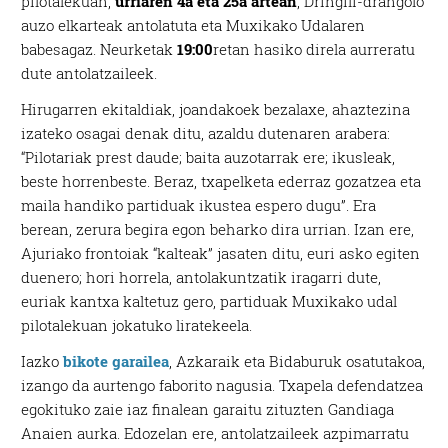
pilotalekuan,
urriaren 4a eta 25a artean
, Dringili-drangolo
auzo elkarteak antolatuta eta Muxikako Udalaren
babesagaz. Neurketak
19:00
retan hasiko direla aurreratu
dute antolatzaileek.
Hirugarren ekitaldiak, joandakoek bezalaxe, ahaztezina
izateko osagai denak ditu, azaldu dutenaren arabera:
“Pilotariak prest daude; baita auzotarrak ere; ikusleak,
beste horrenbeste. Beraz, txapelketa ederraz gozatzea eta
maila handiko partiduak ikustea espero dugu”. Era
berean, zerura begira egon beharko dira urrian. Izan ere,
Ajuriako frontoiak “kalteak” jasaten ditu, euri asko egiten
duenero; hori horrela, antolakuntzatik iragarri dute,
euriak kantxa kaltetuz gero, partiduak Muxikako udal
pilotalekuan jokatuko liratekeela.
Iazko
bikote garailea
, Azkaraik eta Bidaburuk osatutakoa,
izango da aurtengo faborito nagusia. Txapela defendatzea
egokituko zaie iaz finalean garaitu zituzten Gandiaga
Anaien aurka. Edozelan ere, antolatzaileek azpimarratu