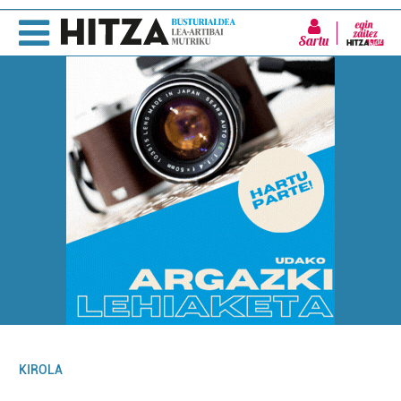
Sartu
KIROLA