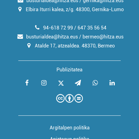
busturialdea@hitza.eus / gernika@hitza.eus
Elbira Iturri kalea, z/g. 48300, Gernika-Lumo
94-618 72 99 / 647 35 56 54
busturialdea@hitza.eus / bermeo@hitza.eus
Atalde 17, atzealdea. 48370, Bermeo
Publizitatea
Argitalpen politika