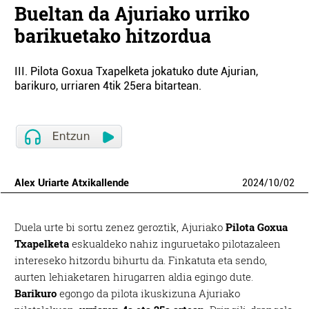
Bueltan da Ajuriako urriko
barikuetako hitzordua
III. Pilota Goxua Txapelketa jokatuko dute Ajurian,
barikuro, urriaren 4tik 25era bitartean.
Alex Uriarte Atxikallende
2024
/
10
/
02
Duela urte bi sortu zenez geroztik, Ajuriako
Pilota Goxua
Txapelketa
eskualdeko nahiz inguruetako pilotazaleen
intereseko hitzordu bihurtu da. Finkatuta eta sendo,
aurten lehiaketaren hirugarren aldia egingo dute.
Barikuro
egongo da pilota ikuskizuna Ajuriako