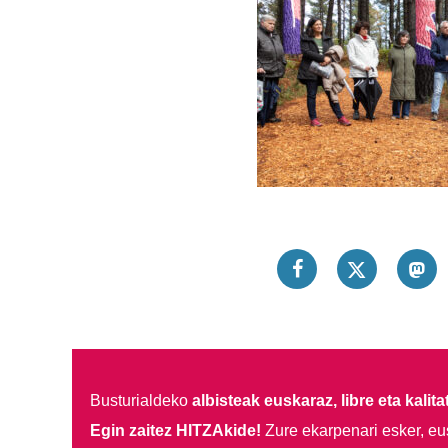
Busturialdeko
albisteak euskaraz, libre eta kalita
Egin zaitez HITZAkide!
Zure ekarpenari esker, eu