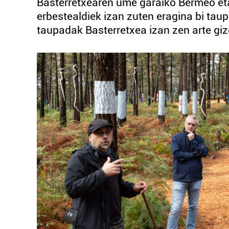
Basterretxearen ume garaiko Bermeo et
erbestealdiek izan zuten eragina bi tau
taupadak Basterretxea izan zen arte gizo