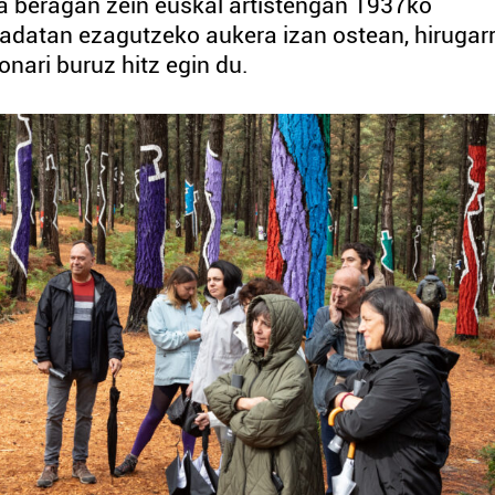
a beragan zein euskal artistengan 1937ko
padatan ezagutzeko aukera izan ostean, hirugar
nari buruz hitz egin du.