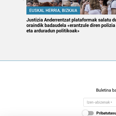
EUSKAL HERRIA, BIZKAIA
tik
Justizia Anderrentzat plataformak salatu d
 gizon
oraindik badaudela «erantzule diren polizia
eta arduradun politikoak»
Buletina ba
Pribatutasu