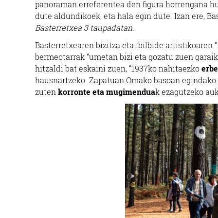
panoraman erreferentea den figura horrengana hu
dute aldundikoek, eta hala egin dute. Izan ere, B
Basterretxea 3 taupadatan
.
Basterretxearen bizitza eta ibilbide artistikoaren
bermeotarrak “umetan bizi eta gozatu zuen garai
hitzaldi bat eskaini zuen, “1937ko nahitaezko
erbe
hausnartzeko. Zapatuan Omako basoan egindako hi
zuten
korronte eta mugimendua
k ezagutzeko auk