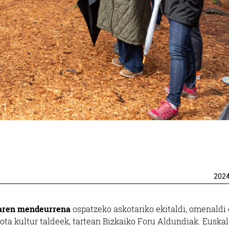
202
zaren mendeurrena
ospatzeko askotariko ekitaldi, omenaldi 
ota kultur taldeek, tartean Bizkaiko Foru Aldundiak. Euskal