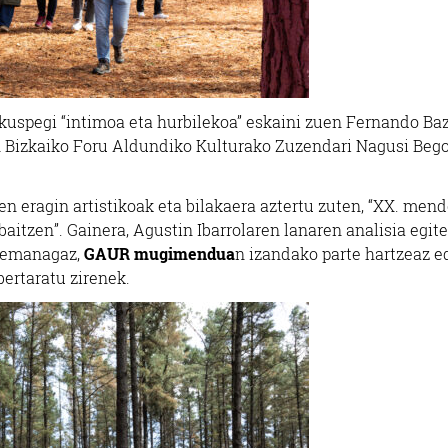
n ikuspegi “intimoa eta hurbilekoa” eskaini zuen Fernando Ba
an Bizkaiko Foru Aldundiko Kulturako Zuzendari Nagusi Beg
n eragin artistikoak eta bilakaera aztertu zuten, “XX. men
baitzen”. Gainera, Agustin Ibarrolaren lanaren analisia egit
remanagaz,
GAUR mugimendua
n izandako parte hartzeaz e
ertaratu zirenek.