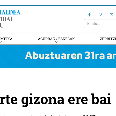
IMEDIA
AGURRAK / ESKELAK
ZERBITZ
rte gizona ere bai