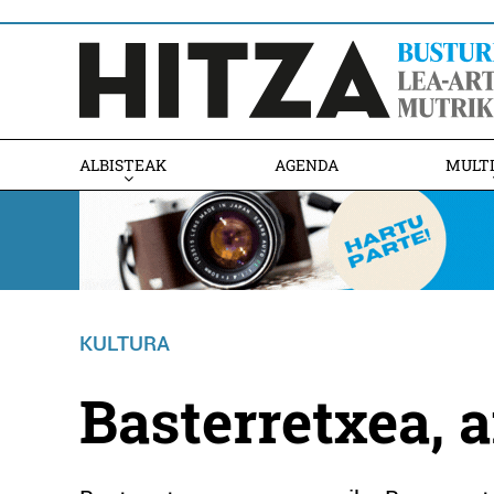
ALBISTEAK
AGENDA
MULT
KULTURA
Basterretxea, a