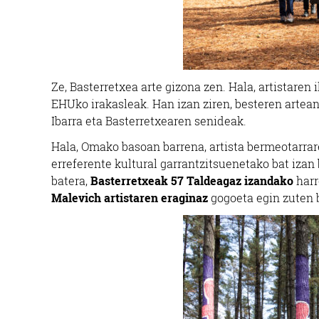
Ze, Basterretxea arte gizona zen. Hala, artistare
EHUko irakasleak. Han izan ziren, besteren arte
Ibarra eta Basterretxearen senideak.
Hala, Omako basoan barrena, artista bermeotarrare
erreferente kultural garrantzitsuenetako bat izan 
batera,
Basterretxeak 57 Taldeagaz izandako
har
Malevich artistaren eraginaz
gogoeta egin zuten b