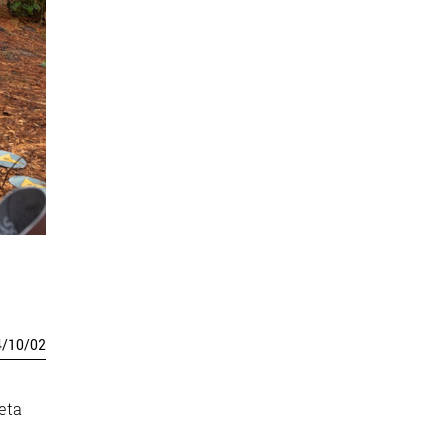
4
/
10
/
02
eta