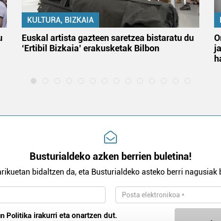
KULTURA, BIZKAIA
u
Euskal artista gazteen saretzea bistaratu du
O
‘Ertibil Bizkaia’ erakusketak Bilbon
j
h
Busturialdeko azken berrien buletina!
rikuetan bidaltzen da, eta Busturialdeko asteko berri nagusiak b
n Politika
irakurri eta onartzen dut.