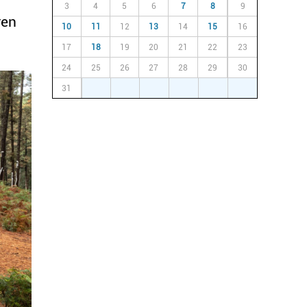
3
4
5
6
7
8
9
ren
10
11
12
13
14
15
16
17
18
19
20
21
22
23
24
25
26
27
28
29
30
31
1
2
3
4
5
6