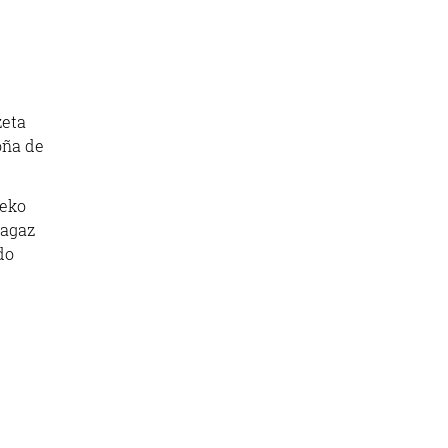
zeta
oña de
deko
eagaz
do