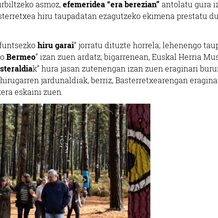
rbiltzeko asmoz,
efemeridea “era berezian”
antolatu gura i
asterretxea hiru taupadatan ezagutzeko ekimena prestatu du
 “funtsezko
hiru garai
” jorratu dituzte horrela; lehenengo ta
ko
Bermeo
” izan zuen ardatz; bigarrenean, Euskal Herria M
steraldia
k” hura jasan zutenengan izan zuen eraginari buru
rugarren jardunaldiak, berriz, Basterretxearengan eragina
era eskaini zuen.