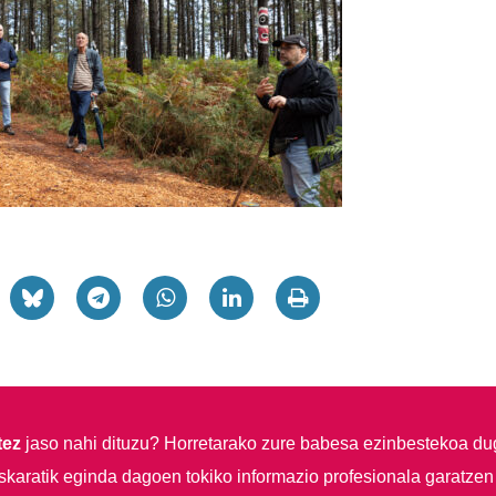
tez
jaso nahi dituzu?
Horretarako zure babesa ezinbestekoa du
skaratik eginda dagoen tokiko informazio profesionala garatzen