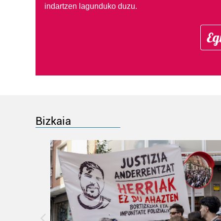
indartzen lagunduko duzu.
Eg
Bizkaia