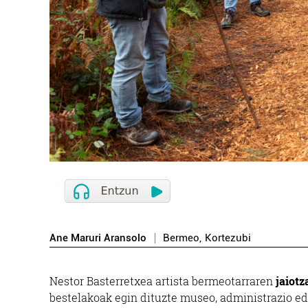
Ane Maruri Aransolo
Bermeo
,
Kortezubi
Nestor Basterretxea artista bermeotarraren
jaiot
bestelakoak egin dituzte museo, administrazio ed