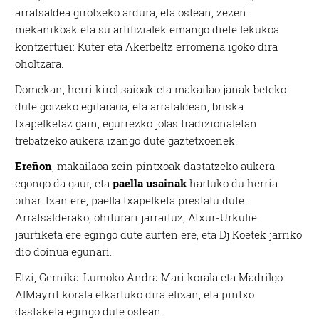
arratsaldea girotzeko ardura, eta ostean, zezen
mekanikoak eta su artifizialek emango diete lekukoa
kontzertuei: Kuter eta Akerbeltz erromeria igoko dira
oholtzara.
Domekan, herri kirol saioak eta makailao janak beteko
dute goizeko egitaraua, eta arrataldean, briska
txapelketaz gain, egurrezko jolas tradizionaletan
trebatzeko aukera izango dute gaztetxoenek.
Ereñon
, makailaoa zein pintxoak dastatzeko aukera
egongo da gaur, eta
paella usainak
hartuko du herria
bihar. Izan ere, paella txapelketa prestatu dute.
Arratsalderako, ohiturari jarraituz, Atxur-Urkulie
jaurtiketa ere egingo dute aurten ere, eta Dj Koetek jarriko
dio doinua egunari.
Etzi, Gernika-Lumoko Andra Mari korala eta Madrilgo
AlMayrit korala elkartuko dira elizan, eta pintxo
dastaketa egingo dute ostean.