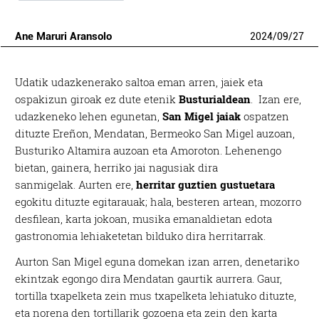
Ane Maruri Aransolo
2024
/
09
/
27
Udatik udazkenerako saltoa eman arren, jaiek eta
ospakizun giroak ez dute etenik
Busturialdean
. Izan ere,
udazkeneko lehen egunetan,
San Migel jaiak
ospatzen
dituzte Ereñon, Mendatan, Bermeoko San Migel auzoan,
Busturiko Altamira auzoan eta Amoroton. Lehenengo
bietan, gainera, herriko jai nagusiak dira
sanmigelak. Aurten ere,
herritar guztien gustuetara
egokitu dituzte egitarauak; hala, besteren artean, mozorro
desfilean, karta jokoan, musika emanaldietan edota
gastronomia lehiaketetan bilduko dira herritarrak.
Aurton San Migel eguna domekan izan arren, denetariko
ekintzak egongo dira Mendatan gaurtik aurrera. Gaur,
tortilla txapelketa zein mus txapelketa lehiatuko dituzte,
eta norena den tortillarik gozoena eta zein den karta