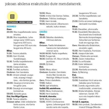
jokoan abilena erakutsiko dute mendatarrek.