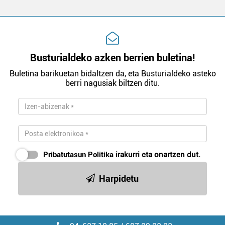
Busturialdeko azken berrien buletina!
Buletina barikuetan bidaltzen da, eta Busturialdeko asteko
berri nagusiak biltzen ditu.
Pribatutasun Politika
irakurri eta onartzen dut.
Harpidetu