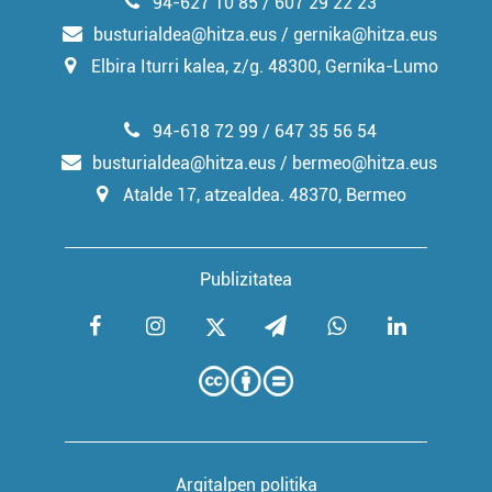
94-627 10 85 / 607 29 22 23
busturialdea@hitza.eus / gernika@hitza.eus
Elbira Iturri kalea, z/g. 48300, Gernika-Lumo
94-618 72 99 / 647 35 56 54
busturialdea@hitza.eus / bermeo@hitza.eus
Atalde 17, atzealdea. 48370, Bermeo
Publizitatea
Argitalpen politika