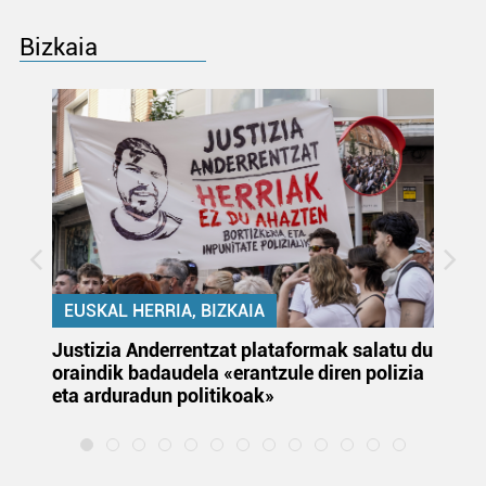
Bizkaia
EUSKAL HERRIA, BIZKAIA
Justizia Anderrentzat plataformak salatu du
Eu
oraindik badaudela «erantzule diren polizia
‘E
eta arduradun politikoak»