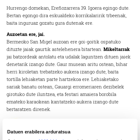
Hurrengo domekan, Ereñozarrera 39. Igoera egingo dute.
Bertan egongo dira eskualdeko korrikalaririk trbeenak,
baita inguruaz gozatu gura dutenak ere.
Auzoetan ere, jai.
Bermeoko San Migel auzoan ere goi-goitik ospatuko
dituzte jaiak gaurtik astelehenera bitartean.
Mikeltarrak
jai batzordeak antolatu eta udalak laguntzen dituen jaiek
denetarik izango dute. Gaur musean aritu ostean, bihar
herri kiroletan trebatzeko aukera izango dute, baita
tortilla lehiaketan parte hartzekoa ere. Lehiaketako
sariak banatu ostean, Gauargi erromeriaren dezibelek
girotuko dute iluntzea, eta festari amaiera borobila
emateko karaokean kantatzeko aukera izango dute
bertaratzen direnek.
Datuen erabilera arduratsua