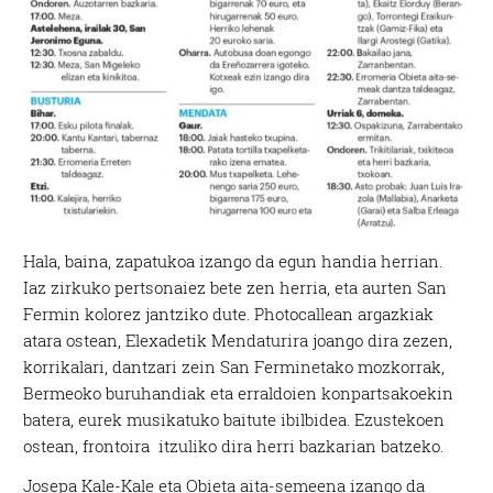
Hala, baina, zapatukoa izango da egun handia herrian.
Iaz zirkuko pertsonaiez bete zen herria, eta aurten San
Fermin kolorez jantziko dute. Photocallean argazkiak
atara ostean, Elexadetik Mendaturira joango dira zezen,
korrikalari, dantzari zein San Ferminetako mozkorrak,
Bermeoko buruhandiak eta erraldoien konpartsakoekin
batera, eurek musikatuko baitute ibilbidea. Ezustekoen
ostean, frontoira itzuliko dira herri bazkarian batzeko.
Josepa Kale-Kale eta Obieta aita-semeena izango da