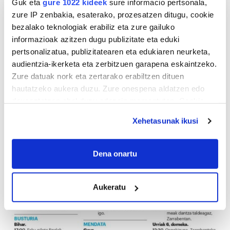
Guk eta
gure 1022 kideek
sure informacio pertsonala,
zure IP zenbakia, esaterako, prozesatzen ditugu, cookie
bezalako teknologiak erabiliz eta zure gailuko
informazioak azitzen dugu publizitate eta eduki
pertsonalizatua, publizitatearen eta edukiaren neurketa,
audientzia-ikerketa eta zerbitzuen garapena eskaintzeko.
Zure datuak nork eta zertarako erabiltzen dituen
hautatzeko aukera duzu. Zure onespena aldatzen edo
deuseztatzen ahal duzu edozein momentutan, Cookie
deklaraziotik edo Privacy triggerean klikatuz.
Xehetasunak ikusi
If you allow, we would also like to:
Collect information about your geographical
Dena onartu
location which can be accurate to within several
meters
Aukeratu
Identify your device by actively scanning it for
specific characteristics (fingerprinting)
Find out more about how your personal data is processed
and set your preferences in the
details section
.