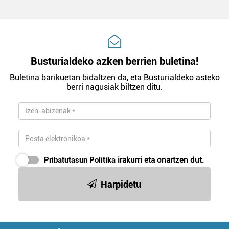
Busturialdeko azken berrien buletina!
Buletina barikuetan bidaltzen da, eta Busturialdeko asteko
berri nagusiak biltzen ditu.
Pribatutasun Politika
irakurri eta onartzen dut.
Harpidetu