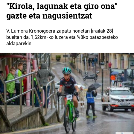
"Kirola, lagunak eta giro ona"
gazte eta nagusientzat
V. Lumora Kronoigoera zapatu honetan [irailak 28]
bueltan da, 1,62km-ko luzera eta %8ko batazbesteko
aldaparekin.