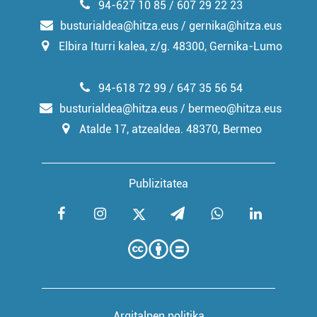
94-627 10 85 / 607 29 22 23
busturialdea@hitza.eus / gernika@hitza.eus
Elbira Iturri kalea, z/g. 48300, Gernika-Lumo
94-618 72 99 / 647 35 56 54
busturialdea@hitza.eus / bermeo@hitza.eus
Atalde 17, atzealdea. 48370, Bermeo
Publizitatea
Argitalpen politika