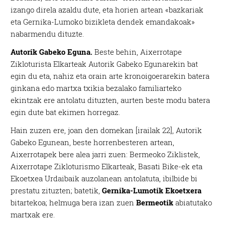
izango direla azaldu dute, eta horien artean «bazkariak
eta Gernika-Lumoko bizikleta dendek emandakoak»
nabarmendu dituzte.
Autorik Gabeko Eguna.
Beste behin, Aixerrotape
Zikloturista Elkarteak Autorik Gabeko Egunarekin bat
egin du eta, nahiz eta orain arte kronoigoerarekin batera
ginkana edo martxa txikia bezalako familiarteko
ekintzak ere antolatu dituzten, aurten beste modu batera
egin dute bat ekimen horregaz.
Hain zuzen ere, joan den domekan [irailak 22], Autorik
Gabeko Egunean, beste horrenbesteren artean,
Aixerrotapek bere alea jarri zuen: Bermeoko Ziklistek,
Aixerrotape Zikloturismo Elkarteak, Basati Bike-ek eta
Ekoetxea Urdaibaik auzolanean antolatuta, ibilbide bi
prestatu zituzten; batetik,
Gernika-Lumotik Ekoetxera
bitartekoa; helmuga bera izan zuen
Bermeotik
abiatutako
martxak ere.