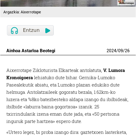
Argazkia: Aixerrotape
Ainhoa Astarloa Beotegi
2024
/
09
/
26
Aixerrotape Zikloturista Elkarteak antolatuta,
V. Lumora
Kronoigoera
lehiatuko dute bihar. Gernika-Lumoko
Pasealekutik abiatu, eta Lumoko plazan edukiko dute
helmuga. Antolatzaileek gogoratu bezala, 1.62km-ko
luzera eta %8ko batezbesteko aldapa izango du ibilbideak,
ibilbide «laburra baina gogortxoa» izanik. 25
txirrindularik izena eman dute jada, eta «50 pertsona
inguruk parte hartzea» espero dute.
«Urtero legez, bi proba izango dira: gaztetxoen lasterketa,