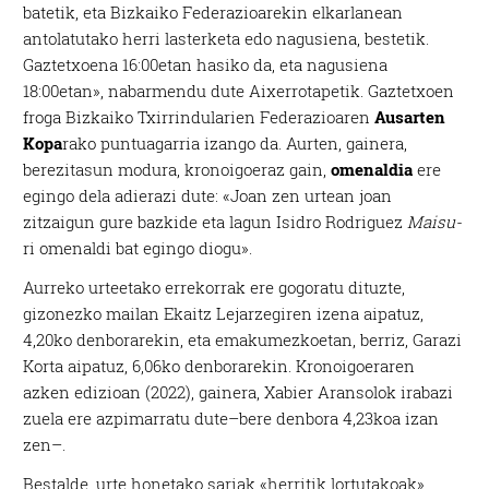
batetik, eta Bizkaiko Federazioarekin elkarlanean
antolatutako herri lasterketa edo nagusiena, bestetik.
Gaztetxoena 16:00etan hasiko da, eta nagusiena
18:00etan», nabarmendu dute Aixerrotapetik. Gaztetxoen
froga Bizkaiko Txirrindularien Federazioaren
Ausarten
Kopa
rako puntuagarria izango da.
Aurten, gainera,
berezitasun modura, kronoigoeraz gain,
omenaldia
ere
egingo dela adierazi dute: «Joan zen urtean joan
zitzaigun gure bazkide eta lagun Isidro Rodriguez
Maisu-
ri omenaldi bat egingo diogu».
Aurreko urteetako errekorrak ere gogoratu dituzte,
gizonezko mailan Ekaitz Lejarzegiren izena aipatuz,
4,20ko denborarekin, eta emakumezkoetan, berriz, Garazi
Korta aipatuz, 6,06ko denborarekin. Kronoigoeraren
azken edizioan (2022), gainera, Xabier Aransolok irabazi
zuela ere azpimarratu dute–bere denbora 4,23koa izan
zen–.
Bestalde, urte honetako sariak «herritik lortutakoak»