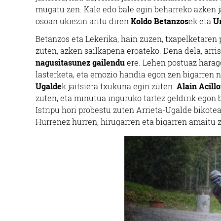
mugatu zen. Kale edo bale egin beharreko azken jai
osoan ukiezin aritu diren
Koldo Betanzos
ek eta
U
Betanzos eta Lekerika, hain zuzen, txapelketaren
zuten, azken sailkapena eroateko. Dena dela, arris
nagusitasunez gailendu
ere. Lehen postuaz harag
lasterketa, eta emozio handia egon zen bigarren 
Ugalde
k jaitsiera txukuna egin zuten.
Alain Acill
zuten, eta minutua inguruko tartez geldirik egon b
Istripu hori probestu zuten Arrieta-Ugalde bikote
Hurrenez hurren, hirugarren eta bigarren amaitu 