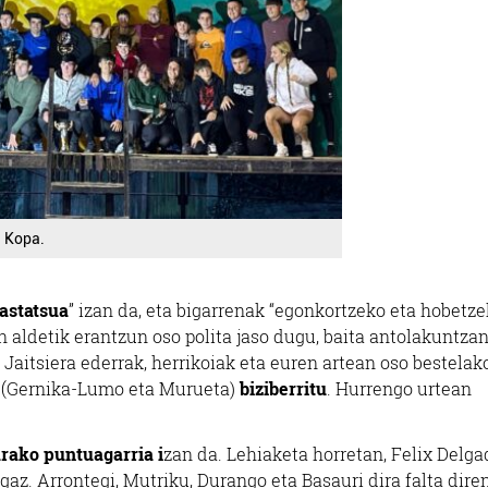
a Kopa.
astatsua
” izan da, eta bigarrenak “egonkortzeko eta hobetz
n aldetik erantzun oso polita jaso dugu, baita antolakuntza
 Jaitsiera ederrak, herrikoiak eta euren artean oso bestelak
it (Gernika-Lumo eta Murueta)
biziberritu
. Hurrengo urtean
rako puntuagarria i
zan da. Lehiaketa horretan, Felix Delga
ugaz. Arrontegi, Mutriku, Durango eta Basauri dira falta dire