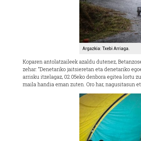
Argazkia: Txebi Arriaga.
Koparen antolatzaileek azaldu dutenez, Betanzose
zehar: “Denetariko jaitsieretan eta denetariko ego
arrisku itzelagaz, 02.05eko denbora egitea lortu 
maila handia eman zuten. Oro har, nagusitasun e