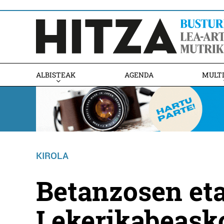
ALBISTEAK
AGENDA
MULT
KIROLA
Betanzosen et
Lekerikabeask