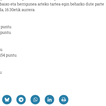
lbaixo eta herrigunea arteko tartea egin beharko dute parte
a, 16:30etik aurrera.
 puntu.
 puntu.
u.
154 puntu.
u.