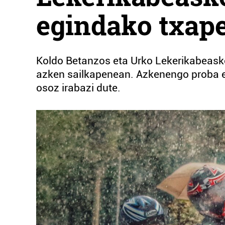
egindako txape
Koldo Betanzos eta Urko Lekerikabeasko
azken sailkapenean. Azkenengo proba e
osoz irabazi dute.