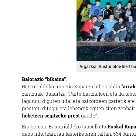
Argazkia: Busturialde Inertzi
Balorazio “bikaina”.
Busturialdeko Inertzia Koparen lehen aldia “
arrak
zantzuak” dakartza: “Parte hartzaileen eta ikuslee
lagundu diguten udal eta batzordeen partetik ere.
prestatu ditugu, eta lehendik egiten ziren zenba
hobetzen segitzeko prest
gaude”.
Era berean, Busturialdeko txapelketa
Euskal Kopa
dago lidertzan, lau lasterketaren faltan, 564 punt