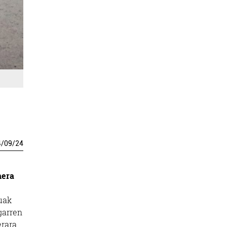
4
/
09
/
24
hera
ruak
garren
erara