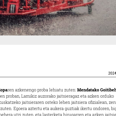
202
Kopa
ren azkenengo proba lehiatu zuten:
Mendatako Goitibe
ken proban, Lamikiz auzorako jaitsieragaz eta azken orduko
ikuskatzeko jaitsieraren osteko lehen jaitsiera ofizialean, ze
n zuten. Egoera aztertu eta aukera guztiak ikertu ondoren, bi
 behera utzi zuten, eta lasterketa hirugarren eta azken jaitsi