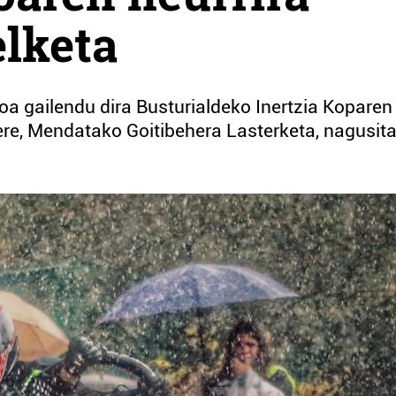
lketa
a gailendu dira Busturialdeko Inertzia Koparen
re, Mendatako Goitibehera Lasterketa, nagusit