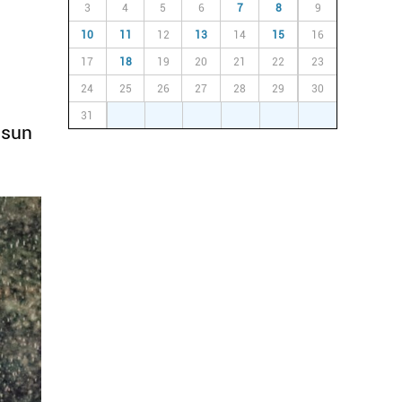
3
4
5
6
7
8
9
10
11
12
13
14
15
16
17
18
19
20
21
22
23
24
25
26
27
28
29
30
31
1
2
3
4
5
6
asun