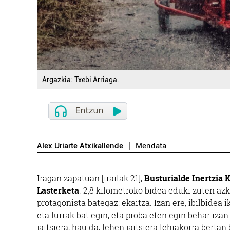
Argazkia: Txebi Arriaga.
Alex Uriarte Atxikallende
Mendata
Iragan zapatuan [irailak 21],
Busturialde Inertzia 
Lasterketa
. 2,8 kilometroko bidea eduki zuten az
protagonista bategaz: ekaitza. Izan ere, ibilbidea 
eta lurrak bat egin, eta proba eten egin behar iza
jaitsiera, hau da, lehen jaitsiera lehiakorra bertan