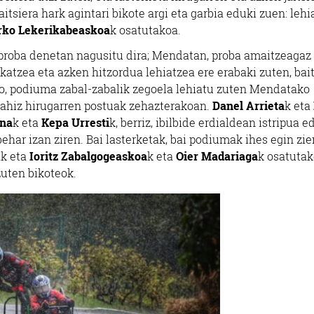
tsiera hark agintari bikote argi eta garbia eduki zuen: lehi
rko Lekerikabeaskoa
k osatutakoa.
 proba denetan nagusitu dira; Mendatan, proba amaitzeagaz 
katzea eta azken hitzordua lehiatzea ere erabaki zuten, bai
o, podiuma zabal-zabalik zegoela lehiatu zuten Mendatako
nahiz hirugarren postuak zehazterakoan.
Danel Arrieta
k eta
ona
k eta
Kepa Urresti
k, berriz, ibilbide erdialdean istripua e
ehar izan ziren. Bai lasterketak, bai podiumak ihes egin zie
ak eta
Ioritz Zabalgogeaskoa
k eta
Oier Madariaga
k osatutak
zuten bikoteok.