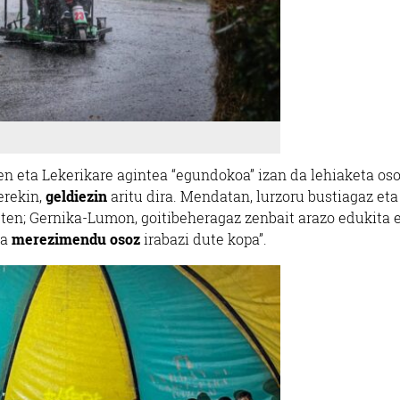
n eta Lekerikare agintea “egundokoa” izan da lehiaketa os
erekin,
geldiezin
aritu dira. Mendatan, lurzoru bustiagaz eta
zuten; Gernika-Lumon, goitibeheragaz zenbait arazo edukita e
ta
merezimendu osoz
irabazi dute kopa”.