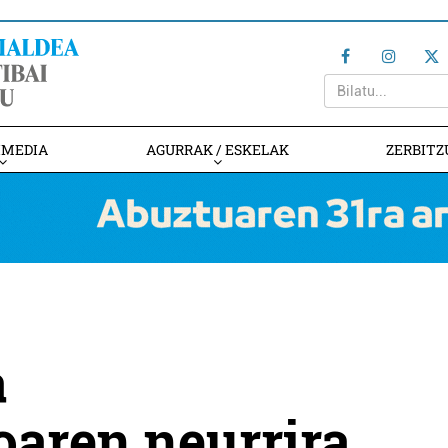
IMEDIA
AGURRAK / ESKELAK
ZERBITZ
a
oaren neurrira