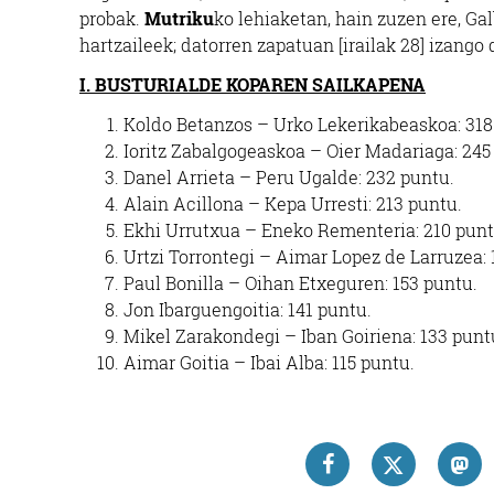
probak.
Mutriku
ko lehiaketan, hain zuzen ere, Ga
hartzaileek; datorren zapatuan [irailak 28] izango d
I. BUSTURIALDE KOPAREN SAILKAPENA
Koldo Betanzos – Urko Lekerikabeaskoa: 318
Ioritz Zabalgogeaskoa – Oier Madariaga: 245
Danel Arrieta – Peru Ugalde: 232 puntu.
Alain Acillona – Kepa Urresti: 213 puntu.
Ekhi Urrutxua – Eneko Rementeria: 210 punt
Urtzi Torrontegi – Aimar Lopez de Larruzea: 
Paul Bonilla – Oihan Etxeguren: 153 puntu.
Jon Ibarguengoitia: 141 puntu.
Mikel Zarakondegi – Iban Goiriena: 133 punt
Aimar Goitia – Ibai Alba: 115 puntu.