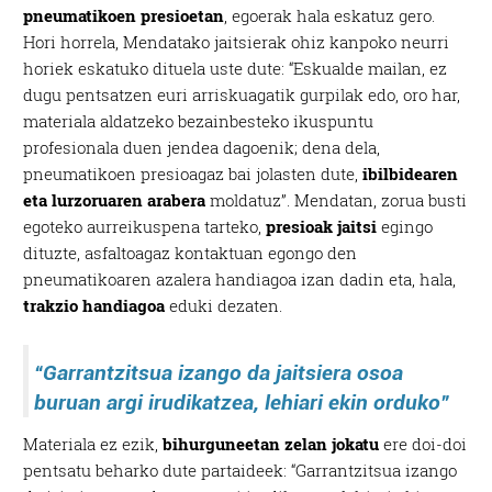
pneumatikoen presioetan
, egoerak hala eskatuz gero.
Hori horrela, Mendatako jaitsierak ohiz kanpoko neurri
horiek eskatuko dituela uste dute: “Eskualde mailan, ez
dugu pentsatzen euri arriskuagatik gurpilak edo, oro har,
materiala aldatzeko bezainbesteko ikuspuntu
profesionala duen jendea dagoenik; dena dela,
pneumatikoen presioagaz bai jolasten dute,
ibilbidearen
eta lurzoruaren arabera
moldatuz”. Mendatan, zorua busti
egoteko aurreikuspena tarteko,
presioak jaitsi
egingo
dituzte, asfaltoagaz kontaktuan egongo den
pneumatikoaren azalera handiagoa izan dadin eta, hala,
trakzio handiagoa
eduki dezaten.
“Garrantzitsua izango da jaitsiera osoa
buruan argi irudikatzea, lehiari ekin orduko”
Materiala ez ezik,
bihurguneetan zelan jokatu
ere doi-doi
pentsatu beharko dute partaideek: “Garrantzitsua izango