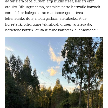
da jaitsiera osoa buruan argi irudikatzea, lehiari ekin
orduko. Bihurguneetan, bestalde, parte hartzaile batzuek
zorua lehor balego baino mantsoxeago sartzea
lehenetsiko dute, modu garbian ateratzeko. Alde
horretatik, bihurgune teknikoak dituen jaitsiera da,
horietako batzuk lotuta iritsiko baitzaizkie lehiakideei”.