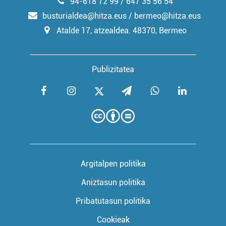
94-618 72 99 / 647 35 56 54
busturialdea@hitza.eus / bermeo@hitza.eus
Atalde 17, atzealdea. 48370, Bermeo
Publizitatea
Argitalpen politika
Aniztasun politika
Pribatutasun politika
Cookieak