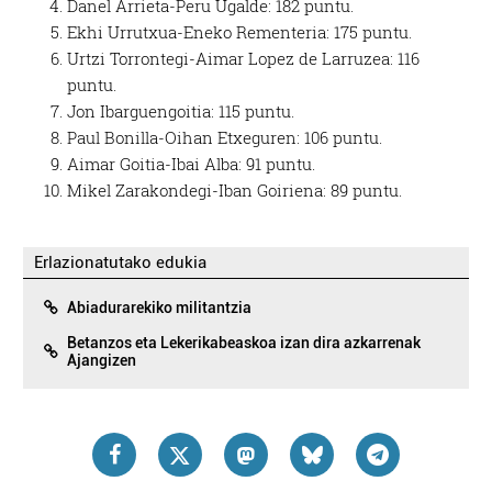
Danel Arrieta-Peru Ugalde: 182 puntu.
Ekhi Urrutxua-Eneko Rementeria: 175 puntu.
Urtzi Torrontegi-Aimar Lopez de Larruzea: 116
puntu.
Jon Ibarguengoitia: 115 puntu.
Paul Bonilla-Oihan Etxeguren: 106 puntu.
Aimar Goitia-Ibai Alba: 91 puntu.
Mikel Zarakondegi-Iban Goiriena: 89 puntu.
Erlazionatutako edukia
Abiadurarekiko militantzia
Betanzos eta Lekerikabeaskoa izan dira azkarrenak
Ajangizen