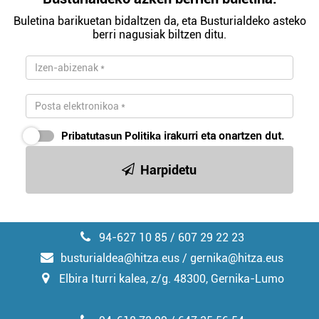
Buletina barikuetan bidaltzen da, eta Busturialdeko asteko
berri nagusiak biltzen ditu.
Pribatutasun Politika
irakurri eta onartzen dut.
Harpidetu
94-627 10 85 / 607 29 22 23
busturialdea@hitza.eus / gernika@hitza.eus
Elbira Iturri kalea, z/g. 48300, Gernika-Lumo