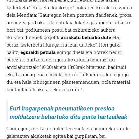
Antolatzaileek, horrenbestez, aurreikusi dute azken
lasterketa “lehia eta ikuskizun” politaren kokaleku izango
dela Mendata: “Gaur egun lehen postuan daudenek, proba
amaitzeagaz bakarrik, nahikoa lukete garaipena lortzeko;
hori bai, podiumean postu bat eskuratzeko aukera
ikusten dutenek gogotik
arriskatu beharko dute
eta,
beraz, lasterketa liluragarria izan daiteke”. Hori gutxi
balitz,
eguraldi petrala
egingo duela eta horrek neurri
bereziak hartzera derrigortuko dituela adierazi du
antolakuntzak: “16:00rak eta 18:00rak bitartean, badirudi
ekaitz iragarpena dagoela; horrek jaitsiera zaildu egingo
du, eta hala bihurguneen planteamenduan, nola material
kontuetan aldaketak ekarriko ditu”.
Euri iragarpenak pneumatikoen presioa
moldatzera behartuko ditu parte hartzaileak
Gaur egun, inertzia kirolen legediek eta araudiek ez dute
galarazten aldaketak egitea bai gurpiletan, bai