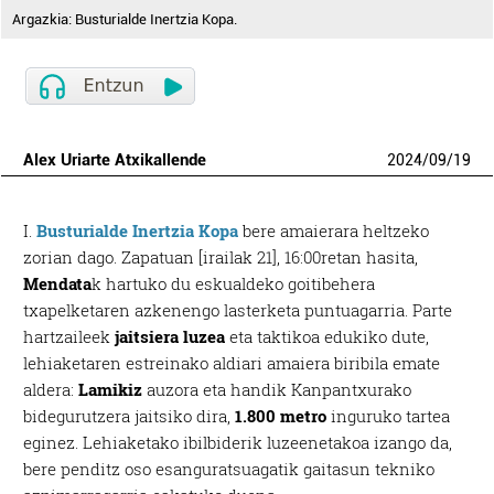
Argazkia: Busturialde Inertzia Kopa.
Alex Uriarte Atxikallende
2024
/
09
/
19
I.
Busturialde Inertzia Kopa
bere amaierara heltzeko
zorian dago. Zapatuan [irailak 21], 16:00retan hasita,
Mendata
k hartuko du eskualdeko goitibehera
txapelketaren azkenengo lasterketa puntuagarria. Parte
hartzaileek
jaitsiera luzea
eta taktikoa edukiko dute,
lehiaketaren estreinako aldiari amaiera biribila emate
aldera:
Lamikiz
auzora eta handik Kanpantxurako
bidegurutzera jaitsiko dira,
1.800 metro
inguruko tartea
eginez. Lehiaketako ibilbiderik luzeenetakoa izango da,
bere penditz oso esanguratsuagatik gaitasun tekniko