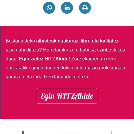
Busturialdeko
albisteak euskaraz, libre eta kalitatez
jaso nahi dituzu?
Horretarako zure babesa ezinbestekoa
dugu.
Egin zaitez HITZAkide!
Zure ekarpenari esker,
euskaratik eginda dagoen tokiko informazio profesionala
garatzen eta indartzen lagunduko duzu.
Egin HITZAkide