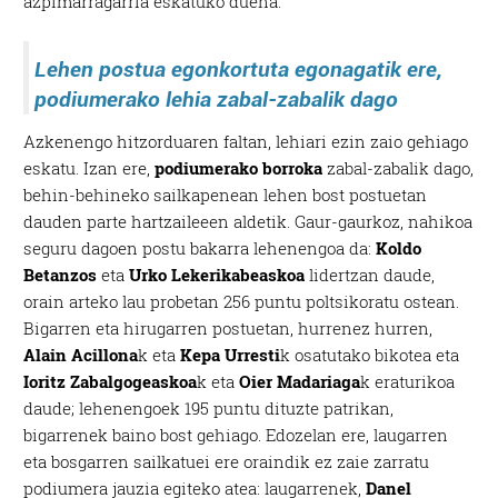
azpimarragarria eskatuko duena.
Lehen postua egonkortuta egonagatik ere,
podiumerako lehia zabal-zabalik dago
Azkenengo hitzorduaren faltan, lehiari ezin zaio gehiago
eskatu. Izan ere,
podiumerako borroka
zabal-zabalik dago,
behin-behineko sailkapenean lehen bost postuetan
dauden parte hartzaileeen aldetik. Gaur-gaurkoz, nahikoa
seguru dagoen postu bakarra lehenengoa da:
Koldo
Betanzos
eta
Urko Lekerikabeaskoa
lidertzan daude,
orain arteko lau probetan 256 puntu poltsikoratu ostean.
Bigarren eta hirugarren postuetan, hurrenez hurren,
Alain Acillona
k eta
Kepa Urresti
k osatutako bikotea eta
Ioritz Zabalgogeaskoa
k eta
Oier Madariaga
k eraturikoa
daude; lehenengoek 195 puntu dituzte patrikan,
bigarrenek baino bost gehiago. Edozelan ere, laugarren
eta bosgarren sailkatuei ere oraindik ez zaie zarratu
podiumera jauzia egiteko atea: laugarrenek,
Danel