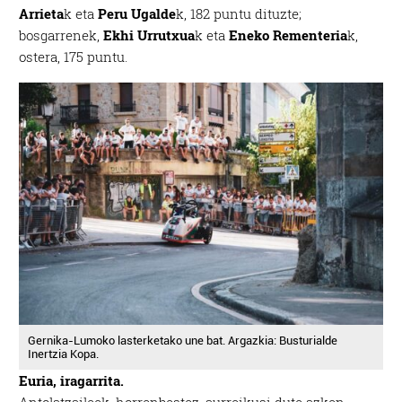
Arrieta
k eta
Peru Ugalde
k, 182 puntu dituzte;
bosgarrenek,
Ekhi Urrutxua
k eta
Eneko Rementeria
k,
ostera, 175 puntu.
Gernika-Lumoko lasterketako une bat. Argazkia: Busturialde
Inertzia Kopa.
Euria, iragarrita.