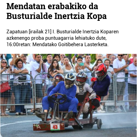
Mendatan erabakiko da
Busturialde Inertzia Kopa
Zapatuan [irailak 21] I. Busturialde Inertzia Koparen
azkenengo proba puntuagarria lehiatuko dute,
16:00retan: Mendatako Goitibehera Lasterketa.