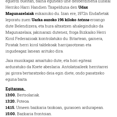
eguerdi bueltan, baina eguneko une desberdinena Euskal
Herriko Harri Handien Txapelduna den
Udax
Magunazelaiak
eskainiko du. Izan ere, 1972n Endañetak
leporatu zuen
Uarka auzoko 196 kiloko
totxoa
eroango
dute Belendizera, eta hura altxatzen ahaleginduko da
Magunazelaia; jakinarazi dutenez, froga Bizkaiko Herri
Kirol Federazioak kontrolatuko du. Bitartean, gainera,
Piratak herri kirol taldekoak harrijasotzean eta
ingudeagaz lanean arituko dira.
Jaia musikagaz amaituko dute, eta hori egiteaz
arduratuko da Koete abeslaria. Antolatzaileek herritarrei
jai girora bertaratzeko deia egin diete, ondo pasatzeko
eguna baita.
Egitaraua.
13:00.
Bertsolariak.
13:20.
Poteoa.
14:15.
Umeen bazkaria txokoan, gurasoen ardurapean.
15:00.
Bazkaria frontoian.