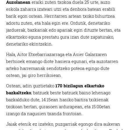
Auzolanean
eraiki zuten txokoa duela 25 urte, auzo
eskola zaharra izateari utzi eta denbora batean erabili
barik egon ostean. Herritarren artean txoko bihurtzea
adostu zuten, eta hala egin ere. Ordutik, denetariko
jarduerak, bazkariak edo apariak egin dituzte bertan, eta
elkartzeko eguna prestatu gura izan dute zapaturako,
denetariko ekintzekin.
Hala, Aitor Etxebarriazarraga eta Asier Galarzaren
bertsioek emango diote hasiera egunari, eta auzotarren
arteko harremanak sendotzeko poteoa egingo dute
ostean, jai giro herrikoiean.
Ostean, adin guztietako
170 bizilagun elkartuko
bazkaltzeko
; batzuek beste batzuek baino lehenago
bazkalduko dute, 14:15ean hasiko baitira txikienak
txokoan bertan, gurasoen ardurapean, eta 15:00etan
izango da nagusien txanda frontoian.
Jaiak etenik ez izateko, puzgarriak egongo dira aukeran