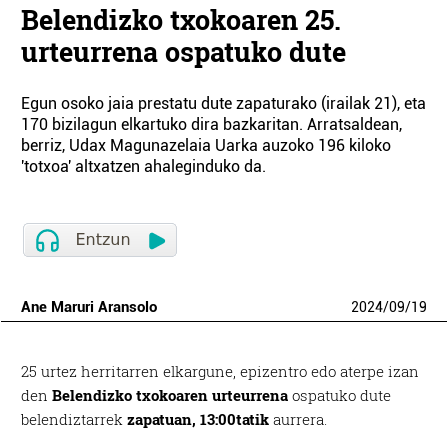
Belendizko txokoaren 25.
urteurrena ospatuko dute
Egun osoko jaia prestatu dute zapaturako (irailak 21), eta
170 bizilagun elkartuko dira bazkaritan. Arratsaldean,
berriz, Udax Magunazelaia Uarka auzoko 196 kiloko
'totxoa' altxatzen ahaleginduko da.
Ane Maruri Aransolo
2024
/
09
/
19
25 urtez herritarren elkargune, epizentro edo aterpe izan
den
Belendizko txokoaren urteurrena
ospatuko dute
belendiztarrek
zapatuan, 13:00tatik
aurrera.