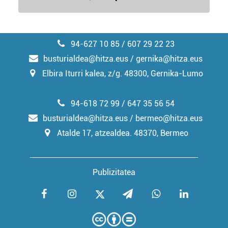
94-627 10 85 / 607 29 22 23
busturialdea@hitza.eus / gernika@hitza.eus
Elbira Iturri kalea, z/g. 48300, Gernika-Lumo
94-618 72 99 / 647 35 56 54
busturialdea@hitza.eus / bermeo@hitza.eus
Atalde 17, atzealdea. 48370, Bermeo
Publizitatea