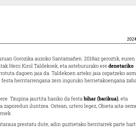
202
buruan Gorozika auzoko Santamañen. 2018az geroztik, euren
tak Herri Kirol Taldekoek, eta astebururako ere
denetariko
rrotuta dagoen jaia da. Taldekoen arteko jaia ospatzeko as
ko festa herritarrengana zein inguruko herrietakoengana zab
re. Txupina jaurtita hasiko da festa
bihar (barikua)
, eta
a zaporedun iluntzea. Ostean, urtero legez, Obieta aita-se
enek.
itaraua prestatu dute, adin guztietako herritarrek parte har