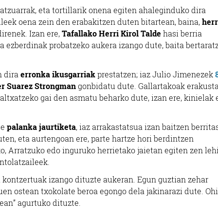
ratzuarrak, eta tortillarik onena egiten ahaleginduko dira
leek oena zein den erabakitzen duten bitartean, baina,
herr
irenek. Izan ere,
Tafallako Herri Kirol Talde
hasi berria
ina ezberdinak probatzeko aukera izango dute, baita bertarat
n dira
erronka ikusgarriak
prestatzen; iaz Julio Jimenezek
er Suarez Strongman
gonbidatu dute. Gallartakoak erakusta
 altxatzeko gai den asmatu beharko dute, izan ere, kinielak
te
palanka jaurtiketa
, iaz arrakastatsua izan baitzen berrita
en, eta aurtengoan ere, parte hartze hori berdintzen
o, Arratzuko edo inguruko herrietako jaietan egiten zen lehi
ntolatzaileek.
a kontzertuak izango dituzte aukeran. Egun guztian zehar
en ostean txokolate beroa egongo dela jakinarazi dute. Ohi
nean” agurtuko dituzte.