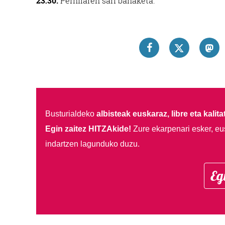
23:30.
Pernilaren sari banaketa.
Busturialdeko
albisteak euskaraz, libre eta kalita
Egin zaitez HITZAkide!
Zure ekarpenari esker, eu
indartzen lagunduko duzu.
Eg