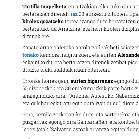
Tortilla txapelketa
ren aitzakian elkartuko dira ar
bertaratzen direnak;
iaz
23 aurkeztu zituzten. Epai
kirolez gozatzeko
tartea izango dute bertaratzen d
bertaratuko da Arratzura, eta herri kirolen dizipl
direnek ere.
Zapatu arratsalderako antolatzaileak beti saiatze
tonako
kamioia mugitu zuen, eta aurten
Alexand
eskainiko du, eta bertaratzen direnek zenbat pisu
dituzte erakustaldiak iraun bitartean.
Erronka horrez gain,
aurten bigarrenez
egingo du
50 gizonezkok eta 30 emakumezkok parte hartu zut
ahaleginduko dira. “Antzina, Aulestiko, Nabarnizk
eta guk berreskuratu egin gura izan dugu”, diote a
Gero, pernila zozketatuko dute, eta sartenekoa et
puzgarriak egongo dira Santamañen, eta kontzertu
legez, jaiak “Salvaren astoak arrantza egiten due