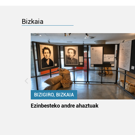
Bizkaia
BIZIGIRO, BIZKAIA
na
Ezinbesteko andre ahaztuak