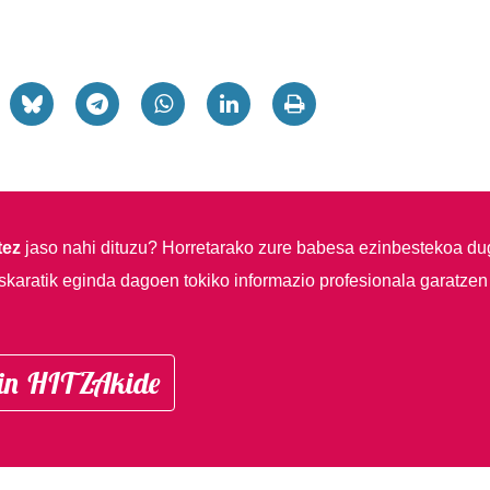
tez
jaso nahi dituzu?
Horretarako zure babesa ezinbestekoa du
skaratik eginda dagoen tokiko informazio profesionala garatzen
in HITZAkide