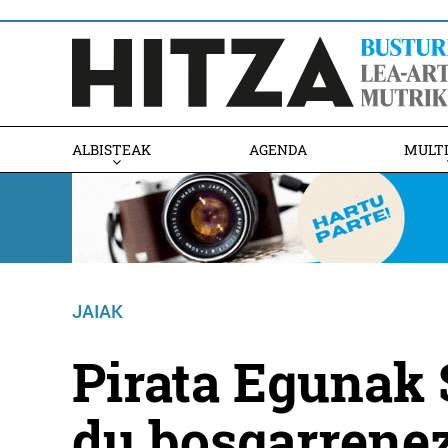
ALBISTEAK
AGENDA
MULT
JAIAK
Pirata Egunak
du bosgarrene