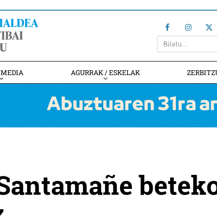
IMEDIA
AGURRAK / ESKELAK
ZERBITZ
 Santamañe betek
z