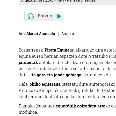
Argazkia: Arratzuko Piratak Herri Kirol Taldea.
Ane Maruri Aransolo
Arratzu
Bosgarrenez,
Pirata Egune
an elkartuko dira aste
eguna euren herrian ospatzen dute Arratzuko Pira
jarduerak
antolatu dituzte. Izan ere, dagoeneko e
hasi ziren antolatzen duela sei urte, baina talde
dute, et
a gero eta jende gehiago
bertaratzen da.
Hala,
ohiko egitaraua
prestatu dute aurtengorako e
Arratzuko Piñapolak Otxoteak girotuko du txistorr
kontzertuan dantzatu ahalko dute bertaratzen dir
Etzirako (zapatua),
eguerditik goizadera arte
ko eg
modukoa.