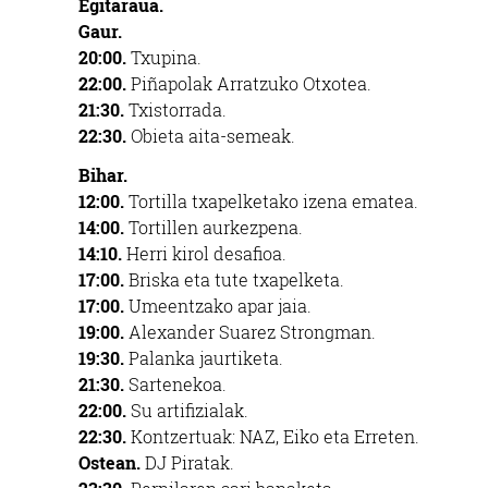
Egitaraua.
Gaur.
20:00.
Txupina.
22:00.
Piñapolak Arratzuko Otxotea.
21:30.
Txistorrada.
22:30.
Obieta aita-semeak.
Bihar.
12:00.
Tortilla txapelketako izena ematea.
14:00.
Tortillen aurkezpena.
14:10.
Herri kirol desafioa.
17:00.
Briska eta tute txapelketa.
17:00.
Umeentzako apar jaia.
19:00.
Alexander Suarez Strongman.
19:30.
Palanka jaurtiketa.
21:30.
Sartenekoa.
22:00.
Su artifizialak.
22:30.
Kontzertuak: NAZ, Eiko eta Erreten.
Ostean.
DJ Piratak.