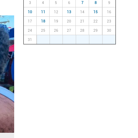
3
4
5
6
7
8
9
10
11
12
13
14
15
16
17
18
19
20
21
22
23
24
25
26
27
28
29
30
31
1
2
3
4
5
6