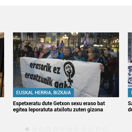
EUSKAL HERRIA, BIZKAIA
Espetxeratu dute Getxon sexu eraso bat
S
egitea leporatuta atxilotu zuten gizona
d