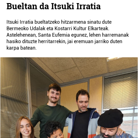
Bueltan da Itsuki Irratia
Itsuki Irratia bueltatzeko hitzarmena sinatu dute
Bermeoko Udalak eta Kostarri Kultur Elkarteak.
Astelehenean, Santa Eufemia egunez, lehen harremanak
hasiko dituzte herritarrekin, jai eremuan jarriko duten
karpa batean.