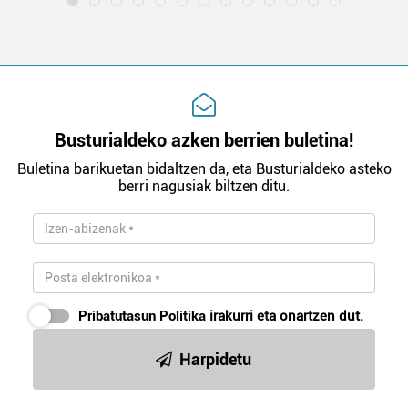
Busturialdeko azken berrien buletina!
Buletina barikuetan bidaltzen da, eta Busturialdeko asteko
berri nagusiak biltzen ditu.
Pribatutasun Politika
irakurri eta onartzen dut.
Harpidetu