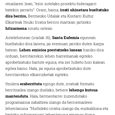
otsailaren 1ean, “ezin zutelako proiektu bideragarri
batekin jarraitu”. Orain, baina,
irrati uhinetara bueltatuko
dira berriro,
Bermeoko Udalak eta Kostarri Kultur
Elkarteak Itsuki Irratia berriro martxan jartzeko
hitzarmena
sinatu ostean.
Astelehenean (irailak 16),
Santa Eufemia
egunean
bueltatuko dira lanera, jai eremuan jarriko duten karpa
batean.
Lehen emisioa prestatzeko lanean
hasiko dira
orduan, herritarrekin lehen harremanak egiteko
aprobetxatuko baitute eguna, eta zer hobeto hori kalean
egitea baino. Hala, jai eguna aprobetxatuko dute
herritarrekin elkarrizketak egiteko.
Itzulera
eraberrituta
egingo dute, irratiak formatu
berritzailea izango duelako, betiere
lehengo kutsua
mantenduta
. Hala, bermeotarrei zuzendutako
programazioa zabaltzea izango da berriemaileen
lehentasuna. “Hurbileko irratia izango da, euskalduna eta
bertoko informazioari lehentasuna emango diona,