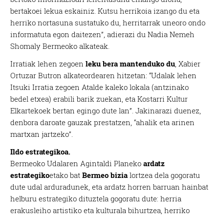
bertakoei lekua eskainiz. Kutsu herrikoia izango du eta
herriko nortasuna sustatuko du, herritarrak uneoro ondo
informatuta egon daitezen”, adierazi du Nadia Nemeh
Shomaly Bermeoko alkateak.
Irratiak lehen zegoen
leku bera mantenduko du
, Xabier
Ortuzar Butron alkateordearen hitzetan: “Udalak lehen
Itsuki Irratia zegoen Atalde kaleko lokala (antzinako
bedel etxea) erabili barik zuekan, eta Kostarri Kultur
Elkartekoek bertan egingo dute lan”. Jakinarazi duenez,
denbora daroate gauzak prestatzen, “ahalik eta arinen
martxan jartzeko”.
Ildo estrategikoa.
Bermeoko Udalaren Agintaldi Planeko
ardatz
estrategiko
etako bat
Bermeo bizia
lortzea dela gogoratu
dute udal arduradunek, eta ardatz horren barruan hainbat
helburu estrategiko dituztela gogoratu dute: herria
erakusleiho artistiko eta kulturala bihurtzea, herriko