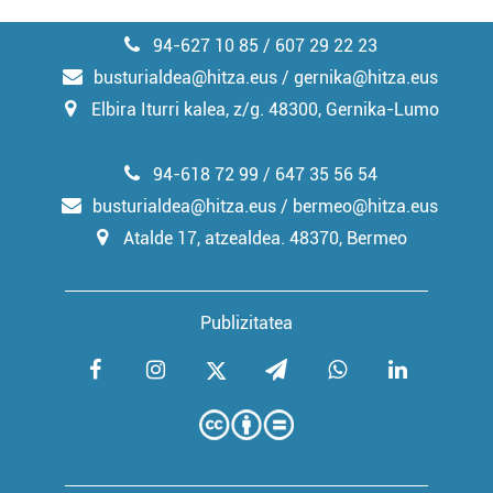
94-627 10 85 / 607 29 22 23
busturialdea@hitza.eus / gernika@hitza.eus
Elbira Iturri kalea, z/g. 48300, Gernika-Lumo
94-618 72 99 / 647 35 56 54
busturialdea@hitza.eus / bermeo@hitza.eus
Atalde 17, atzealdea. 48370, Bermeo
Publizitatea