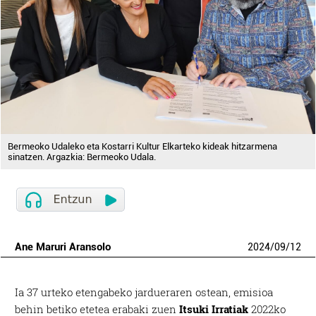
Bermeoko Udaleko eta Kostarri Kultur Elkarteko kideak hitzarmena
sinatzen. Argazkia: Bermeoko Udala.
Ane Maruri Aransolo
2024
/
09
/
12
Ia 37 urteko etengabeko jardueraren ostean, emisioa
behin betiko etetea erabaki zuen
Itsuki Irratiak
2022ko