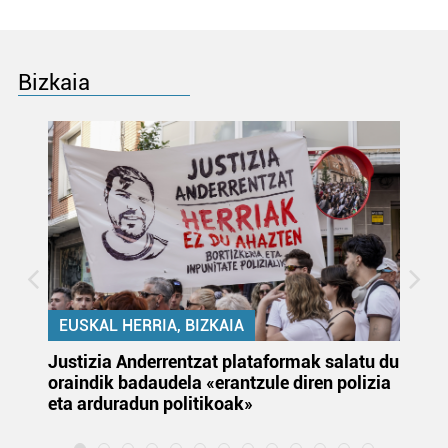
Bizkaia
EUSKAL HERRIA, BIZKAIA
Justizia Anderrentzat plataformak salatu du
Eu
oraindik badaudela «erantzule diren polizia
‘E
eta arduradun politikoak»